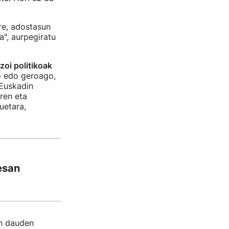
re, adostasun
a", aurpegiratu
zoi politikoak
o edo geroago,
 Euskadin
ren eta
uetara,
esan
n dauden