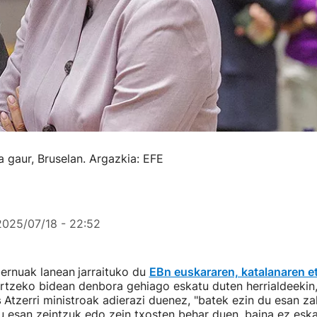
a gaur, Bruselan. Argazkia: EFE
2025/07/18 - 22:52
ernuak lanean
jarraituko du
EBn euskararen, katalanaren et
rtzeko bidean denbora gehiago eskatu duten herrialdeekin
s
Atzerri ministroak adierazi duenez, "batek ezin du esan zal
u esan zeintzuk edo zein txosten behar duen, baina ez eska