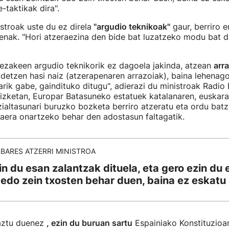
e-taktikak dira".
stroak uste du ez direla
"argudio teknikoak"
gaur, berriro e
tenak. "Hori atzeraezina den bide bat luzatzeko modu bat d
ezakeen argudio teknikorik ez dagoela jakinda, atzean
arra
ldetzen hasi naiz (atzerapenaren arrazoiak), baina lehenag
arik gabe, gaindituko ditugu", adierazi du ministroak Radio
izketan, Europar Batasuneko estatuek katalanaren, euskara
izialtasunari buruzko bozketa berriro atzeratu eta ordu batz
aera onartzeko behar den adostasun faltagatik.
BARES ATZERRI MINISTROA
in du esan zalantzak dituela, eta gero ezin du 
 edo zein txosten behar duen, baina ez eskatu
aztu duenez
, ezin du buruan sartu
Espainiako Konstituzioa