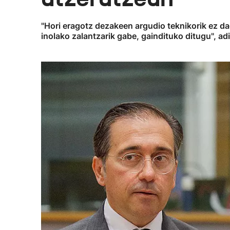
"Hori eragotz dezakeen argudio teknikorik ez da
inolako zalantzarik gabe, gaindituko ditugu", ad