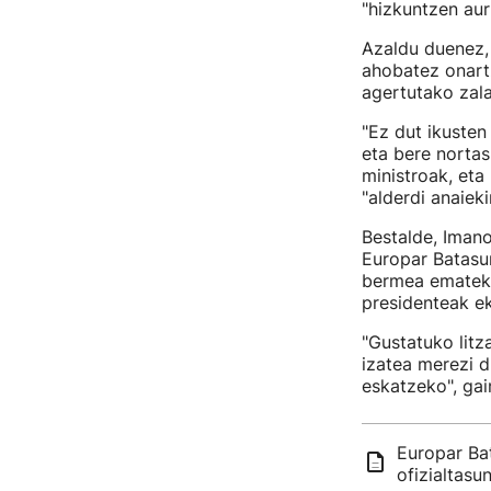
"hizkuntzen aur
Azaldu duenez,
ahobatez onartz
agertutako zal
"Ez dut ikusten
eta bere nortas
ministroak, eta 
"alderdi anaieki
Bestalde, Imano
Europar Batasun
bermea ematek
presidenteak ek
"Gustatuko litza
izatea merezi d
eskatzeko", gai
Europar Ba
ofizialtasu