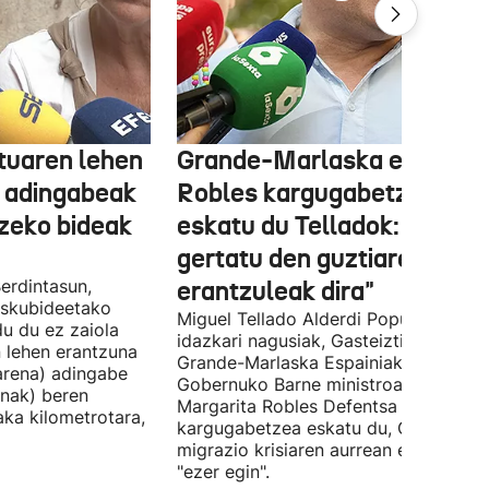
tuaren lehen
Grande-Marlaska eta
 adingabeak
Robles kargugabetzea
tzeko bideak
eskatu du Telladok: "Ceuta
gertatu den guztiaren
erdintasun,
erantzuleak dira"
 Eskubideetako
Miguel Tellado Alderdi Popularraren
u du ez zaiola
idazkari nagusiak, Gasteiztik, Fernan
n lehen erantzuna
Grande-Marlaska Espainiako
arena) adingabe
Gobernuko Barne ministroa eta
nak) beren
Margarita Robles Defentsa ministroa
laka kilometrotara,
kargugabetzea eskatu du, Ceutako
migrazio krisiaren aurrean ez dutelak
"ezer egin".