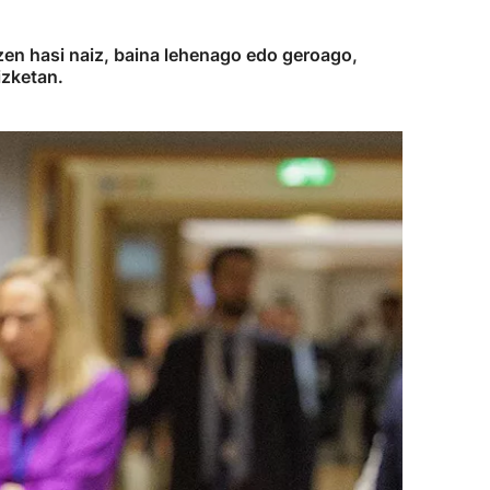
tzen hasi naiz, baina lehenago edo geroago,
izketan.