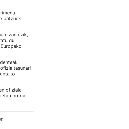
ekimena
de batzuek
an izan ezik,
ratu du
i, Europako
identeak
ofizialtasunari
Xuntako
.
an ofiziala
rietan botoa
en