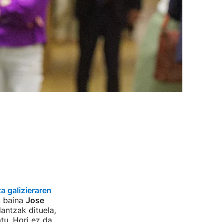
a galizieraren
, baina
Jose
antzak dituela,
tu. Hori ez da