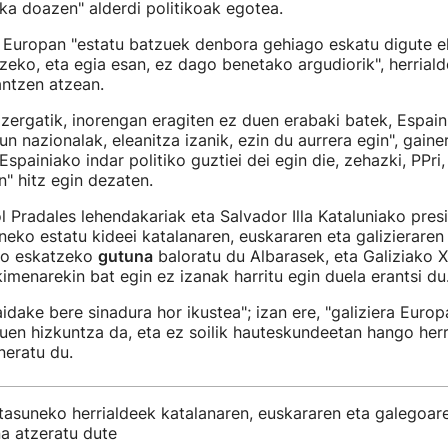
ka doazen" alderdi politikoak egotea.
 Europan "estatu batzuek denbora gehiago eskatu digute 
eko, eta egia esan, ez dago benetako argudiorik", herrial
antzen atzean.
 zergatik, inorengan eragiten ez duen erabaki batek, Espaini
un nazionalak, eleanitza izanik, ezin du aurrera egin", gaine
Espainiako indar politiko guztiei dei egin die, zehazki, PPr
n" hitz egin dezaten.
l Pradales lehendakariak eta Salvador Illa Kataluniako pres
eko estatu kideei katalanaren, euskararen eta galizieraren 
o eskatzeko
gutuna
baloratu du Albarasek, eta Galiziako 
imenarekin bat egin ez izanak harritu egin duela erantsi du
idake bere sinadura hor ikustea"; izan ere, "galiziera Europ
uen hizkuntza da, eta ez soilik hauteskundeetan hango her
neratu du.
tasuneko herrialdeek katalanaren, euskararen eta galegoar
na atzeratu dute