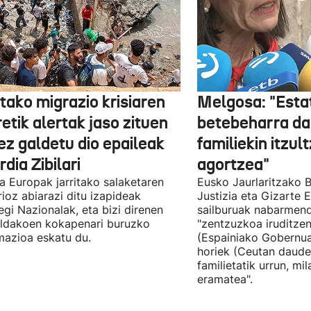
tako migrazio krisiaren
Melgosa: "Esta
etik alertak jaso zituen
betebeharra da
ez galdetu dio epaileak
familiekin itzul
dia Zibilari
agortzea"
tia Europak jarritako salaketaren
Eusko Jaurlaritzako B
ioz abiarazi ditu izapideak
Justizia eta Gizarte
egi Nazionalak, eta bizi direnen
sailburuak nabarmend
ildakoen kokapenari buruzko
"zentzuzkoa iruditze
mazioa eskatu du.
(Espainiako Gobernu
horiek (Ceutan daude
familietatik urrun, mi
eramatea".