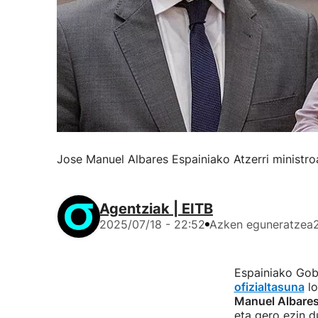
Jose Manuel Albares Espainiako Atzerri ministro
Agentziak | EITB
2025/07/18 - 22:52
Azken eguneratzea
Espainiako Gob
ofizialtasuna
lo
Manuel Albare
eta gero ezin d