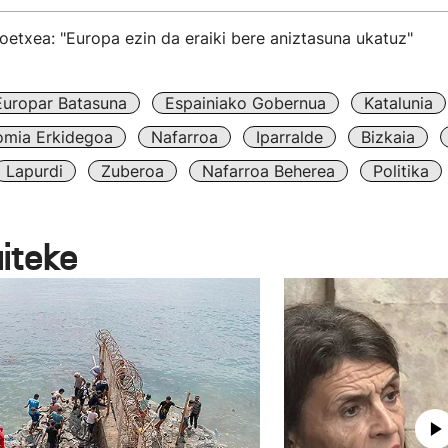
etxea: "Europa ezin da eraiki bere aniztasuna ukatuz"
Europar Batasuna
Espainiako Gobernua
Katalunia
omia Erkidegoa
Nafarroa
Iparralde
Bizkaia
Lapurdi
Zuberoa
Nafarroa Beherea
Politika
aiteke