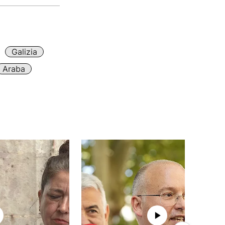
Galizia
Araba