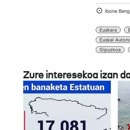
Ibone Bengo
Euskara
Euskal Auton
Gipuzkoa
Zure interesekoa izan d