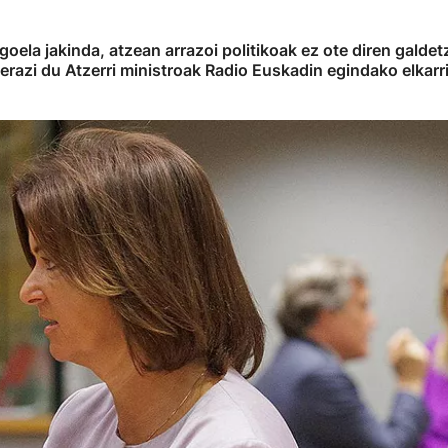
goela jakinda, atzean arrazoi politikoak ez ote diren galde
ierazi du Atzerri ministroak Radio Euskadin egindako elkarr