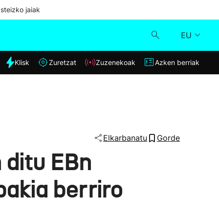
steizko jaiak
EU
dia
Klisk
Zuretzat
Zuzenekoak
Azken berriak
Klisk
Zuzenekoak
Zuretzat
Elkarbanatu
Gorde
 ditu EBn
Azken berriak
bakia berriro