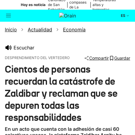
compases
|
|
Hoy es noticia
de San
altas y
de La
Sebastián
tormentas
Blanca
ES
Inicio
Actualidad
Economía
Actualidad
Buscador
Política
Escuchar
DESPRENDIMIENTO DEL VERTEDERO
Compartir
Guardar
Cultura
Cientos de personas
recuerdan la catástrofe de
Ikusmiran
Zaldibar y reclaman que se
Eguraldia
depuren todas las
responsabilidades
En un acto que cuenta con la adhesión de casi 60