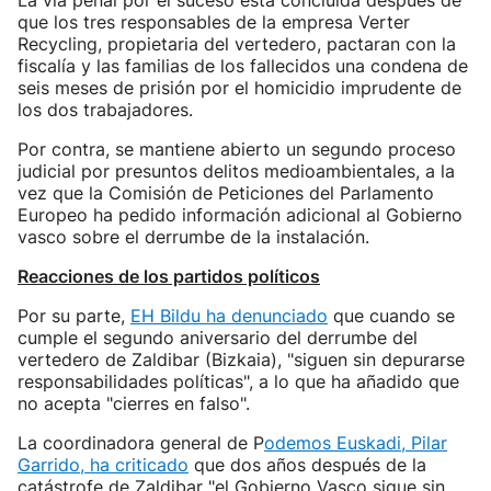
La vía penal por el suceso está concluida después de
que los tres responsables de la empresa Verter
Recycling, propietaria del vertedero, pactaran con la
fiscalía y las familias de los fallecidos una condena de
seis meses de prisión por el homicidio imprudente de
los dos trabajadores.
Por contra, se mantiene abierto un segundo proceso
judicial por presuntos delitos medioambientales, a la
vez que la Comisión de Peticiones del Parlamento
Europeo ha pedido información adicional al Gobierno
vasco sobre el derrumbe de la instalación.
Reacciones de los partidos políticos
Por su parte,
EH Bildu ha denunciado
que cuando se
cumple el segundo aniversario del derrumbe del
vertedero de Zaldibar (Bizkaia), "siguen sin depurarse
responsabilidades políticas", a lo que ha añadido que
no acepta "cierres en falso".
La coordinadora general de P
odemos Euskadi, Pilar
Garrido, ha criticado
que dos años después de la
catástrofe de Zaldibar "el Gobierno Vasco sigue sin