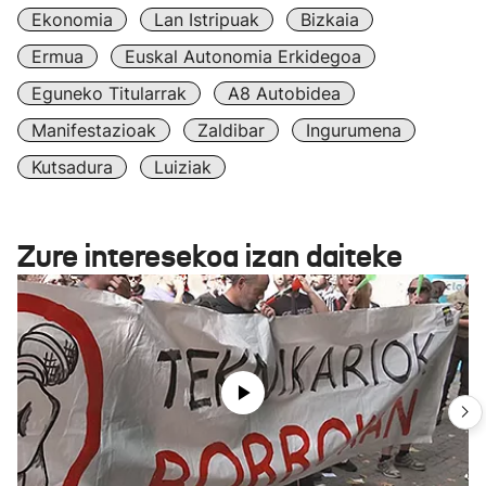
Ekonomia
Lan Istripuak
Bizkaia
Ermua
Euskal Autonomia Erkidegoa
Eguneko Titularrak
A8 Autobidea
Manifestazioak
Zaldibar
Ingurumena
Kutsadura
Luiziak
Zure interesekoa izan daiteke