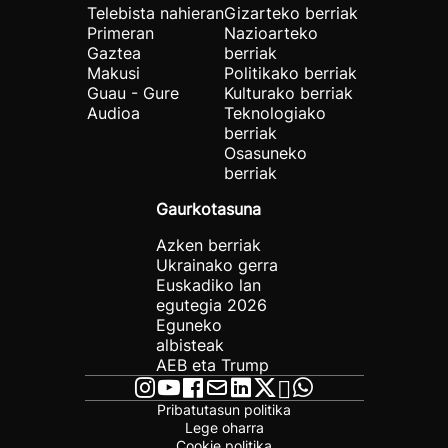
Telebista nahieran
Gizarteko berriak
Primeran
Nazioarteko
Gaztea
berriak
Makusi
Politikako berriak
Guau - Gure
Kulturako berriak
Audioa
Teknologiako
berriak
Osasuneko
berriak
Gaurkotasuna
Azken berriak
Ukrainako gerra
Euskadiko lan
egutegia 2026
Eguneko
albisteak
AEB eta Trump
Pribatutasun politika
Lege oharra
Cookie politika