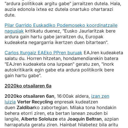
"ardura politikoak argitu gabe" jarraitzen dutela. Hala,
auzia edonola ixtea ez dutela onartuko ohartarazi
dute.
Pilar Garrido Euskadiko Podemoseko koordinatzaile
nagusiak
kritikatu duenez, "Eusko Jaurlaritzak bere
ardura gain hartu gabe jarraitzen du, Europak
kudeaketa negargarria ikertzen duen bitartean".
Carlos Iturgaiz EAEko PPren buruak
EAJren kudeaketa
salatu du. Horren hitzetan, hondamendiarekin batera
"EAJren kudeaketa ona lurpean" geratu zen, "inork
autokritikarik egin gabe eta ardura politikorik bere
gain hartu gabe".
2020ko otsailaren 6a
2020ko otsailaren 6an
, 16:00ak aldera,
izan zen
luizia
Verter Recycling
enpresak kudeatzen
duen
Zaldibar
ko zabortegian. Milaka tona hondakin
behera etorri ziren, eta bertan lanean zeuden bi
langile,
Alberto Sololuze
eta
Joaquin Beltran
, azpian
harrapatuta geratu ziren. Hainbat hilabetez bila aritu