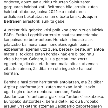
ondoren, abuztuan aurkitu zituzten Sololuzeren
gorpuaren hainbat zati. Beltranen bila jarraitu zuten
hainbat hilabetez, baina 2021eko maiatzaren
erdialdean bukatutzat eman dituzte lanak,
Joaquin
Beltran
en arrastorik aurkitu gabe.
Aurrekariririk gabeko krisi politikoa eragin zuen luiziak
EAEn, Eusko Legebiltzarrerako hauteskundeetarako
kanpainaurre bete-betean. Hondakin industrialak
pilatzeko baimena zuen hondakindegiak, baina
ezbeharrak agerian utzi zuen, besteak beste, amiantoa
material toxikoa zuten hondakinak ere biltegiratu
zirela bertan. Gainera, luizia gertatu eta zortzi
egunetara, dioxina eta furano maila altuak atzeman
zituzten airean, Zaldibarren eta inguruko hainbat
herritan.
Berehala hasi ziren herritarrak antolatzen, eta Zaldibar
Argitu plataforma jarri zuten martxan. Mobilizazio
ugari egin dituzte denbora honetan, Eusko
Jaurlaritzari "erantzun argiak" eta "ardurak" eskatzeko.
Europako Batzordeak, bere aldetik, ez du Europako
arauen urraketarik atzeman Zaldibarko zabortegiaren