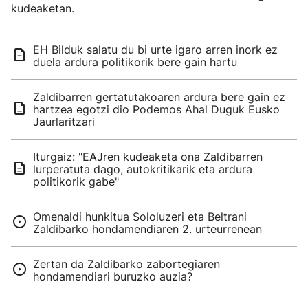
kudeaketan.
EH Bilduk salatu du bi urte igaro arren inork ez
duela ardura politikorik bere gain hartu
Zaldibarren gertatutakoaren ardura bere gain ez
hartzea egotzi dio Podemos Ahal Duguk Eusko
Jaurlaritzari
Iturgaiz: "EAJren kudeaketa ona Zaldibarren
lurperatuta dago, autokritikarik eta ardura
politikorik gabe"
Omenaldi hunkitua Sololuzeri eta Beltrani
Zaldibarko hondamendiaren 2. urteurrenean
Zertan da Zaldibarko zabortegiaren
hondamendiari buruzko auzia?