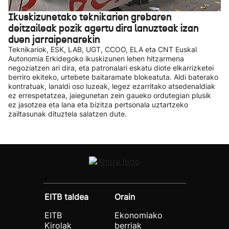
Ikuskizunetako teknikarien grebaren
deitzaileak pozik agertu dira lanuzteak izan
duen jarraipenarekin
Teknikariok, ESK, LAB, UGT, CCOO, ELA eta CNT Euskal
Autonomia Erkidegoko ikuskizunen lehen hitzarmena
negoziatzen ari dira, eta patronalari eskatu diote elkarrizketei
berriro ekiteko, urtebete baitaramate blokeatuta. Aldi baterako
kontratuak, lanaldi oso luzeak, legez ezarritako atsedenaldiak
ez errespetatzea, jaiegunetan zein gaueko ordutegian plusik
ez jasotzea eta lana eta bizitza pertsonala uztartzeko
zailtasunak dituztela salatzen dute.
EITB taldea
Orain
EITB
Ekonomiako
Kirolak
berriak