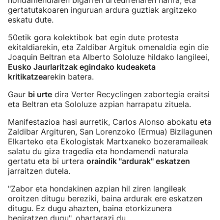
hondamendiaren bigarren urteurrenaren harira, eta
gertatutakoaren inguruan ardura guztiak argitzeko
eskatu dute.
50etik gora kolektibok bat egin dute protesta
ekitaldiarekin, eta Zaldibar Argituk omenaldia egin die
Joaquin Beltran eta Alberto Sololuze hildako langileei,
Eusko Jaurlaritzak egindako kudeaketa
kritikatzea
rekin batera.
Gaur
bi urte
dira Verter Recyclingen zabortegia eraitsi
eta Beltran eta Sololuze azpian harrapatu zituela.
Manifestazioa hasi aurretik, Carlos Alonso abokatu eta
Zaldibar Argituren, San Lorenzoko (Ermua) Bizilagunen
Elkarteko eta Ekologistak Martxaneko bozeramaileak
salatu du giza tragedia eta hondamendi naturala
gertatu eta bi urtera
oraindik "ardurak" eskatzen
jarraitzen dutela.
"Zabor eta hondakinen azpian hil ziren langileak
oroitzen ditugu bereziki, baina ardurak ere eskatzen
ditugu. Ez dugu ahazten, baina etorkizunera
begiratzen dugu", ohartarazi du.