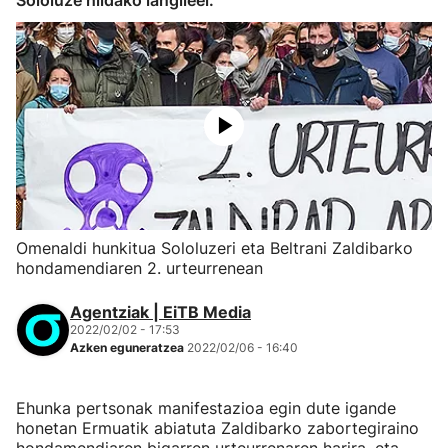
Sololuze hildako langileei.
Omenaldi hunkitua Sololuzeri eta Beltrani Zaldibarko
hondamendiaren 2. urteurrenean
Agentziak | EiTB Media
2022/02/02 - 17:53
Azken eguneratzea
2022/02/06 - 16:40
Ehunka pertsonak manifestazioa egin dute igande
honetan Ermuatik abiatuta Zaldibarko zabortegiraino