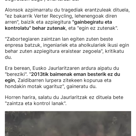
Alonsok azpimarratu du tragediak erantzuleak dituela,
"ez bakarrik Verter Recycling, lehenengoak diren
arren", baizik eta azpiegitura
"gainbegiratu eta
kontrolatu" behar zutenak
, eta "egin ez zutenak".
"Zabortegiaren zaintzan lan egiten zuten beste
enpresa batzuk, ingeniariek eta aholkulariek ikusi egin
behar zuten azpiegitura eraistear zegoela", kritikatu
du.
Era berean, Eusko Jaurlaritzaren ardura aipatu du
"bereziki". "
2013tik baimenak eman besterik ez du
egin
, Zaldibarren lurpera zitekeen kopurua eta
hondakin motak ugarituz", gaineratu du.
Horren harira, salatu du Jaurlaritzak ez dituela bete
"zaintza eta kontrol lanak".