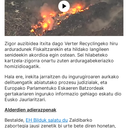
Zigor auzibidea itxita dago Verter Recyclingeko hiru
arduradunek Fiskaltzarekin eta hildako langileen
senideekin akordioa egin ostean. Sei hilabeteko
kartzela-zigorra onartu zuten arduragabekeriazko
homizidioagatik.
Hala ere, irekita jarraitzen du ingurugiroaren aurkako
delituengatik abiatutako prozesu judizialak, eta
Europako Parlamentuko Eskaeren Batzordeak
gertakariaren inguruko informazio gehiago eskatu dio
Eusko Jaurlaritzari.
Alderdien adierazpenak
Bestalde,
EH Bilduk salatu du
Zaldibarko
zabortegia jausi zenetik bi urte bete diren honetan,