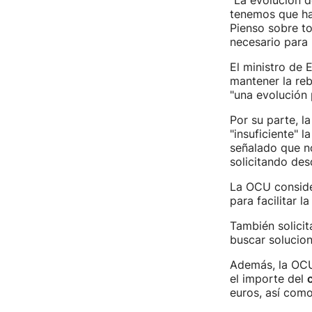
"La evolución d
tenemos que hac
Pienso sobre to
necesario para 
El ministro de
mantener la reb
"una evolución
Por su parte, l
"insuficiente" l
señalado que n
solicitando de
La OCU consider
para facilitar l
También solicit
buscar solucion
Además, la OCU
el importe del
euros, así como