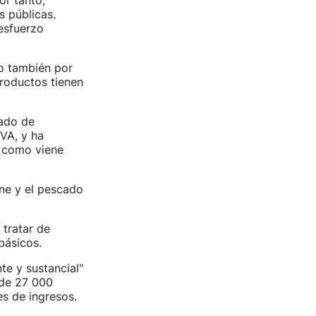
or tanto,
 públicas.
esfuerzo
o también por
productos tienen
ado de
IVA, y ha
, como viene
rne y el pescado
 tratar de
básicos.
e y sustancial"
 de 27 000
es de ingresos.