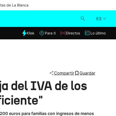
stas de La Blanca
ES
dia
Klisk
Para ti
Directos
Lo último
Klisk
Directos
Para ti
Compartir
Guardar
ja del IVA de los
Lo último
ficiente"
 200 euros para familias con ingresos de menos