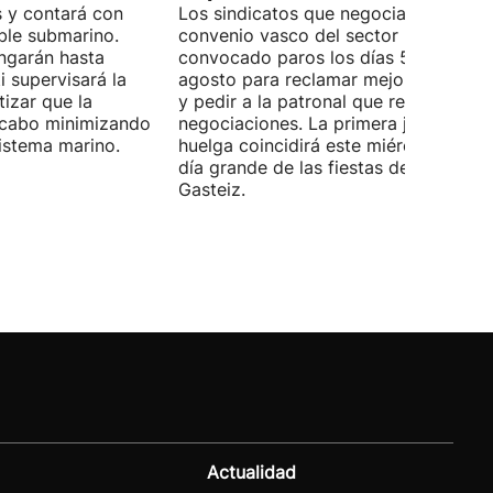
 y contará con
Los sindicatos que negocian el prime
ble submarino.
convenio vasco del sector han
ongarán hasta
convocado paros los días 5, 14 y 26 
 supervisará la
agosto para reclamar mejoras labora
izar que la
y pedir a la patronal que retome las
a cabo minimizando
negociaciones. La primera jornada de
istema marino.
huelga coincidirá este miércoles con 
día grande de las fiestas de Vitoria-
Gasteiz.
Actualidad