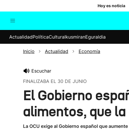
Hoy es noticia
Actualidad
Política
Cul
Actualidad
Política
Cultura
Ikusmiran
Eguraldia
Sociedad
Elecciones
Economía
Inicio
Actualidad
Economía
Internacional
Escuchar
FINALIZABA EL 30 DE JUNIO
El Gobierno españ
alimentos, que la
La OCU exige al Gobierno español que aumente d