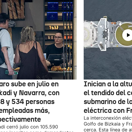
aro sube en julio en
Inician a la al
kadi y Navarra, con
el tendido del 
78 y 534 personas
submarino de l
empleadas más,
eléctrica con F
pectivamente
La interconexión eléct
Golfo de Bizkaia y Fr
di cerró julio con 105.590
cerca. Esta línea de a