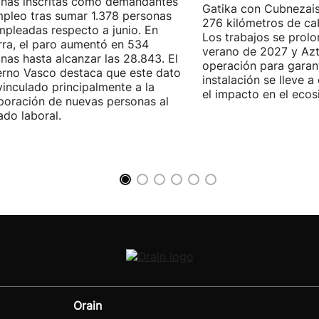
nas inscritas como demandantes
Gatika con Cubnezais
pleo tras sumar 1.378 personas
276 kilómetros de ca
pleadas respecto a junio. En
Los trabajos se prol
ra, el paro aumentó en 534
verano de 2027 y Azti
nas hasta alcanzar las 28.843. El
operación para garant
rno Vasco destaca que este dato
instalación se lleve 
vinculado principalmente a la
el impacto en el ecos
poración de nuevas personas al
do laboral.
Orain