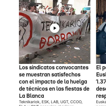
Los sindicatos convocantes
El p
se muestran satisfechos
Eus
con el impacto de la huelga
1.3
de técnicos en las fiestas de
des
La Blanca
res
Teknikariok, ESK, LAB, UGT, CCOO,
Euska