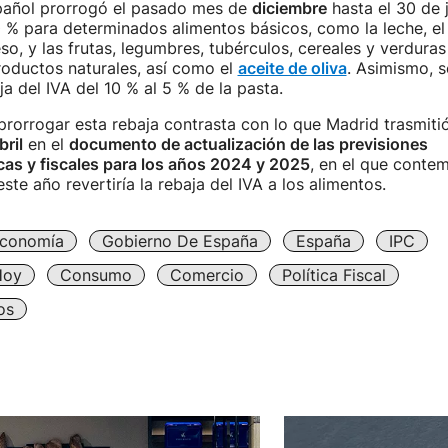
pañol prorrogó el pasado mes de
diciembre
hasta el 30 de 
0 % para determinados alimentos básicos, como la leche, el 
so, y las frutas, legumbres, tubérculos, cereales y verduras
roductos naturales, así como el
aceite de oliva
. Asimismo, 
ja del IVA del 10 % al 5 % de la pasta.
prorrogar esta rebaja contrasta con lo que Madrid trasmitió
ril
en el
documento de actualización de las previsiones
s y fiscales para los años 2024 y 2025
, en el que conte
ste año revertiría la rebaja del IVA a los alimentos.
conomía
Gobierno De España
España
IPC
Hoy
Consumo
Comercio
Política Fiscal
os