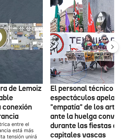
tura de Lemoiz
El personal técnico de
cable
espectáculos apela a la
a conexión
"empatía" de los artistas
rancia
ante la huelga convocada
rica entre el
durante las fiestas de las
ancia está más
capitales vascas
lta tensión unirá