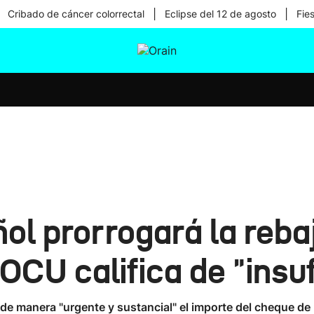
|
|
Cribado de cáncer colorrectal
Eclipse del 12 de agosto
Fie
tura
Ikusmiran
Egural
Salud
Tecnología
ol prorrogará la reba
 OCU califica de "insu
e manera "urgente y sustancial" el importe del cheque de