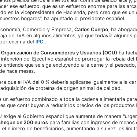
e los precios de los alimentos aún continúa siendo alta y, p
er ese esfuerzo, que es un esfuerzo enorme para las arcas
do en la vicepresidenta de Hacienda, pero creo que es un 
nuestros hogares", ha apuntado el presidente español.
 Economía, Comercio y Empresa,
Carlos Cuerpo
, ha abogad
aja del IVA en algunos alimentos, ya que todavía algunos 
 por encima del
IPC
".
a
Organización de Consumidores y Usuarios (OCU)
ha tach
a intención del Ejecutivo español de prorrogar la rebaja del 
o entiende que se siga excluyendo a la carne y el pescado
sde hace meses.
a que el IVA del 0 % debería aplicarse igualmente a la ca
a adquisición de proteína de origen animal de calidad.
a un esfuerzo combinado a toda la cadena alimentaria para
es que contribuyan a reducir los precios de los productos 
 exige al Gobierno español que aumente de manera "urgent
cheque de 200 euros
para familias con ingresos de menos
 el número de beneficiarios, aumentando a su vez los límit