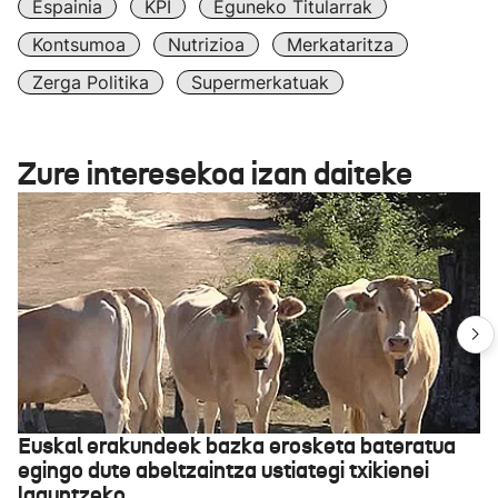
Espainia
KPI
Eguneko Titularrak
Kontsumoa
Nutrizioa
Merkataritza
Zerga Politika
Supermerkatuak
Zure interesekoa izan daiteke
Euskal erakundeek bazka erosketa bateratua
egingo dute abeltzaintza ustiategi txikienei
laguntzeko