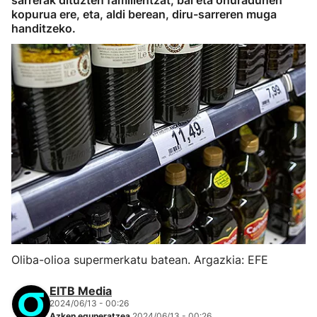
sarrerak dituzten familientzat, bai eta onuradunen
kopurua ere, eta, aldi berean, diru-sarreren muga
handitzeko.
Oliba-olioa supermerkatu batean. Argazkia: EFE
EITB Media
2024/06/13 - 00:26
Azken eguneratzea
2024/06/13 - 00:26