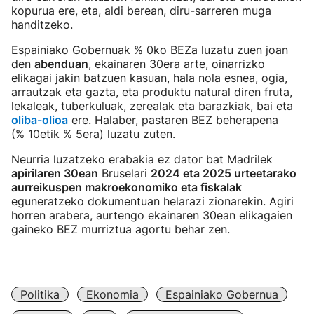
kopurua ere, eta, aldi berean, diru-sarreren muga
handitzeko.
Espainiako Gobernuak % 0ko BEZa luzatu zuen joan
den
abenduan
, ekainaren 30era arte, oinarrizko
elikagai jakin batzuen kasuan, hala nola esnea, ogia,
arrautzak eta gazta, eta produktu natural diren fruta,
lekaleak, tuberkuluak, zerealak eta barazkiak, bai eta
oliba-olioa
ere. Halaber, pastaren BEZ beherapena
(% 10etik % 5era) luzatu zuten.
Neurria luzatzeko erabakia ez dator bat Madrilek
apirilaren 30ean
Bruselari
2024 eta 2025 urteetarako
aurreikuspen makroekonomiko eta fiskalak
eguneratzeko dokumentuan helarazi zionarekin. Agiri
horren arabera, aurtengo ekainaren 30ean elikagaien
gaineko BEZ murriztua agortu behar zen.
Politika
Ekonomia
Espainiako Gobernua