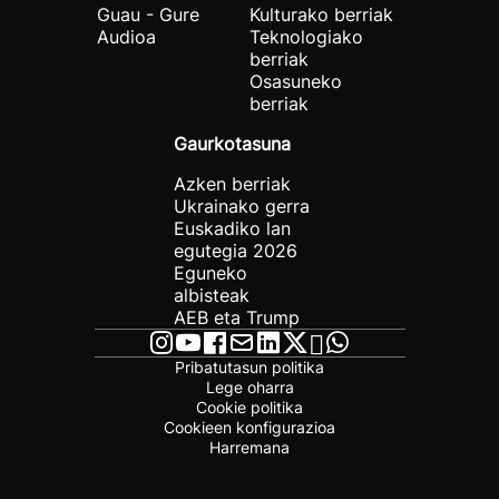
Guau - Gure
Kulturako berriak
Audioa
Teknologiako
berriak
Osasuneko
berriak
Gaurkotasuna
Azken berriak
Ukrainako gerra
Euskadiko lan
egutegia 2026
Eguneko
albisteak
AEB eta Trump
Pribatutasun politika
Lege oharra
Cookie politika
Cookieen konfigurazioa
Harremana