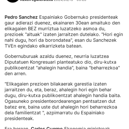
Pedro Sanchez
Espainiako Gobernuko presidenteak
gaur adierazi duenez, ekainaren 30ean amaituko den
elikagaien BEZ murriztua luzatzeko asmoa du,
prezioek "altuak" izaten jarraitzen dutelako. "Hori egin
nahi dugu, hori da borondatea", esan du Sanchezek
TVEn egindako elkarrizketa batean.
Gobernuburuak azaldu duenez, neurria luzatzea
Diputatuen Kongresuari planteatuko dio, diru-kutxa
publikoentzat "ahalegin handia", baina "beharrezkoa"
den arren.
"Elikagaien prezioen bilakaerak garestia izaten
jarraitzen du, eta, beraz, ahalegin hori egin behar
dugu, diru-kutxa publikoentzat ahalegin handia baita.
Ogasuneko presidenteordearengan pentsatzen dut
batez ere, baina uste dut ahalegin hori beharrezkoa
dela familientzat ", azpimarratu du Espainiako
presidenteak.
Era berean,
Carlos Cuerpo
Ekonomia ministroak