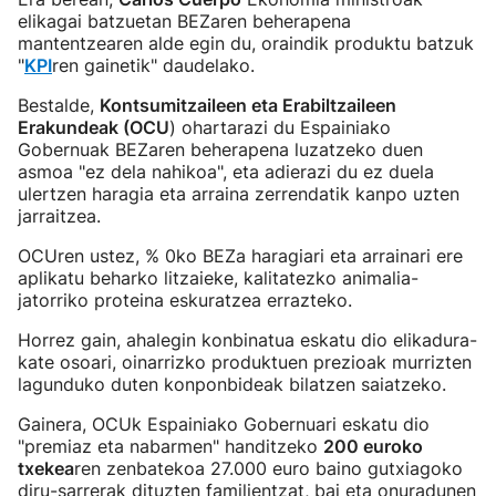
elikagai batzuetan BEZaren beherapena
mantentzearen alde egin du, oraindik produktu batzuk
"
KPI
ren gainetik" daudelako.
Bestalde,
Kontsumitzaileen eta Erabiltzaileen
Erakundeak (OCU
) ohartarazi du Espainiako
Gobernuak BEZaren beherapena luzatzeko duen
asmoa "ez dela nahikoa", eta adierazi du ez duela
ulertzen haragia eta arraina zerrendatik kanpo uzten
jarraitzea.
OCUren ustez, % 0ko BEZa haragiari eta arrainari ere
aplikatu beharko litzaieke, kalitatezko animalia-
jatorriko proteina eskuratzea errazteko.
Horrez gain, ahalegin konbinatua eskatu dio elikadura-
kate osoari, oinarrizko produktuen prezioak murrizten
lagunduko duten konponbideak bilatzen saiatzeko.
Gainera, OCUk Espainiako Gobernuari eskatu dio
"premiaz eta nabarmen" handitzeko
200 euroko
txekea
ren zenbatekoa 27.000 euro baino gutxiagoko
diru-sarrerak dituzten familientzat, bai eta onuradunen