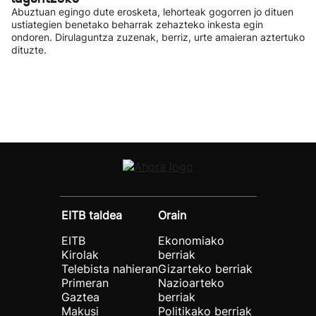
Abuztuan egingo dute erosketa, lehorteak gogorren jo dituen
ustiategien benetako beharrak zehazteko inkesta egin
ondoren. Dirulaguntza zuzenak, berriz, urte amaieran aztertuko
dituzte.
EITB taldea
Orain
EITB
Ekonomiako
Kirolak
berriak
Telebista nahieran
Gizarteko berriak
Primeran
Nazioarteko
Gaztea
berriak
Makusi
Politikako berriak