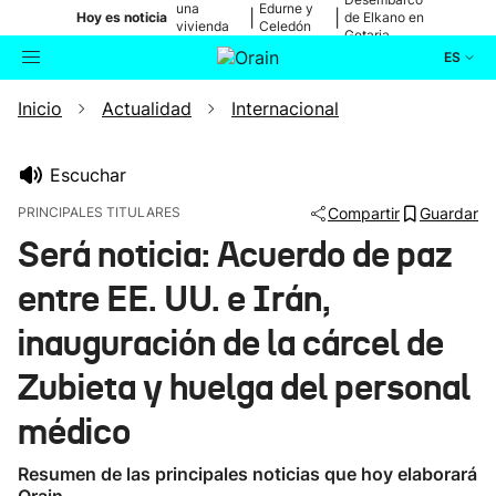
una
Edurne y
|
|
Hoy es noticia
de Elkano en
vivienda
Celedón
Getaria
de Bilbao
Txiki
ES
Inicio
Actualidad
Internacional
Actualidad
Buscador
Política
Escuchar
PRINCIPALES TITULARES
Compartir
Guardar
Cultura
Será noticia: Acuerdo de paz
entre EE. UU. e Irán,
Ikusmiran
inauguración de la cárcel de
Eguraldia
Zubieta y huelga del personal
médico
Resumen de las principales noticias que hoy elaborará