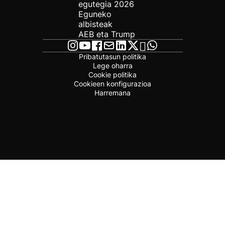
egutegia 2026
Eguneko
albisteak
AEB eta Trump
Pribatutasun politika
Lege oharra
Cookie politika
Cookieen konfigurazioa
Harremana