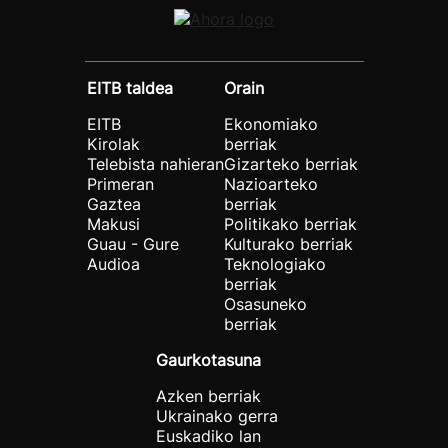
EITB taldea
Orain
EITB
Ekonomiako
Kirolak
berriak
Telebista nahieran
Gizarteko berriak
Primeran
Nazioarteko
Gaztea
berriak
Makusi
Politikako berriak
Guau - Gure
Kulturako berriak
Audioa
Teknologiako
berriak
Osasuneko
berriak
Gaurkotasuna
Azken berriak
Ukrainako gerra
Euskadiko lan