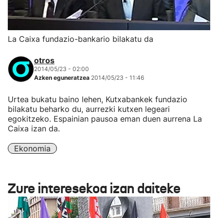
La Caixa fundazio-bankario bilakatu da
otros
2014/05/23 - 02:00
Azken eguneratzea
2014/05/23 - 11:46
Urtea bukatu baino lehen, Kutxabankek fundazio
bilakatu beharko du, aurrezki kutxen legeari
egokitzeko. Espainian pausoa eman duen aurrena La
Caixa izan da.
Ekonomia
Zure interesekoa izan daiteke