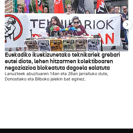
Euskadiko ikuskizunetako teknikariek grebari
eutsi diote, lehen hitzarmen kolektiboaren
negoziazioa blokeatuta dagoela salatuta
Lanuzteek abuztuaren 14an eta 26an jarraituko dute,
Donostiako eta Bilboko jaiekin bat eginez.