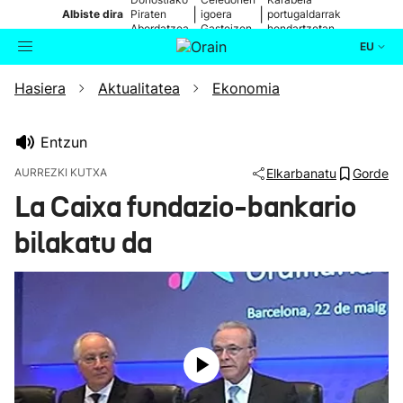
|
|
Albiste dira
Piraten
igoera
portugaldarrak
Abordatzea
Gasteizen
hondartzetan
EU
Hasiera
Aktualitatea
Ekonomia
Aktualitatea
Bilatzailea
Politika
Entzun
AURREZKI KUTXA
Elkarbanatu
Gorde
Kultura
La Caixa fundazio-bankario
bilakatu da
Ikusmiran
Eguraldia