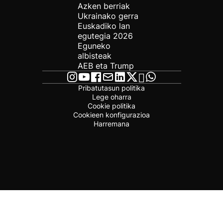
Azken berriak
Ukrainako gerra
Euskadiko lan
egutegia 2026
Eguneko
albisteak
AEB eta Trump
Pribatutasun politika
Lege oharra
Cookie politika
Cookieen konfigurazioa
Harremana