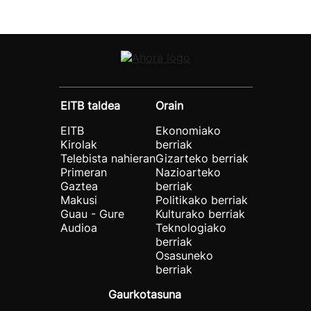
EITB taldea
Orain
EITB
Ekonomiako
Kirolak
berriak
Telebista nahieran
Gizarteko berriak
Primeran
Nazioarteko
Gaztea
berriak
Makusi
Politikako berriak
Guau - Gure
Kulturako berriak
Audioa
Teknologiako
berriak
Osasuneko
berriak
Gaurkotasuna