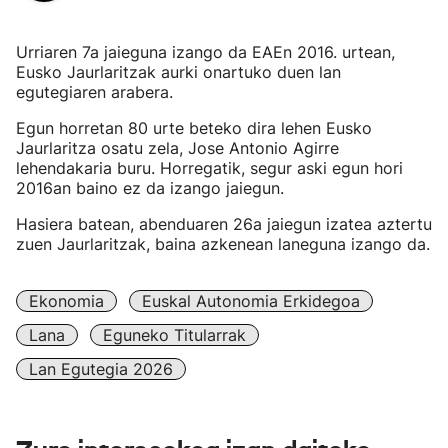
Urriaren 7a jaieguna izango da EAEn 2016. urtean,
Eusko Jaurlaritzak aurki onartuko duen lan
egutegiaren arabera.
Egun horretan 80 urte beteko dira lehen Eusko
Jaurlaritza osatu zela, Jose Antonio Agirre
lehendakaria buru. Horregatik, segur aski egun hori
2016an baino ez da izango jaiegun.
Hasiera batean, abenduaren 26a jaiegun izatea aztertu
zuen Jaurlaritzak, baina azkenean laneguna izango da.
Ekonomia
Euskal Autonomia Erkidegoa
Lana
Eguneko Titularrak
Lan Egutegia 2026