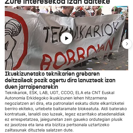
Zure interesekoa izan daiteke
Ikuskizunetako teknikarien grebaren
deitzaileak pozik agertu dira lanuzteak izan
duen jarraipenarekin
Teknikariok, ESK, LAB, UGT, CCOO, ELA eta CNT Euskal
Autonomia Erkidegoko ikuskizunen lehen hitzarmena
negoziatzen ari dira, eta patronalari eskatu diote elkarrizketei
berriro ekiteko, urtebete baitaramate blokeatuta. Aldi baterako
kontratuak, lanaldi oso luzeak, legez ezarritako atsedenaldiak
ez errespetatzea, jaiegunetan zein gaueko ordutegian plusik
ez jasotzea eta lana eta bizitza pertsonala uztartzeko
zailtasunak dituztela salatzen dute.