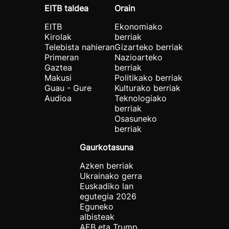
EITB taldea
Orain
EITB
Ekonomiako
Kirolak
berriak
Telebista nahieran
Gizarteko berriak
Primeran
Nazioarteko
Gaztea
berriak
Makusi
Politikako berriak
Guau - Gure
Kulturako berriak
Audioa
Teknologiako
berriak
Osasuneko
berriak
Gaurkotasuna
Azken berriak
Ukrainako gerra
Euskadiko lan
egutegia 2026
Eguneko
albisteak
AEB eta Trump