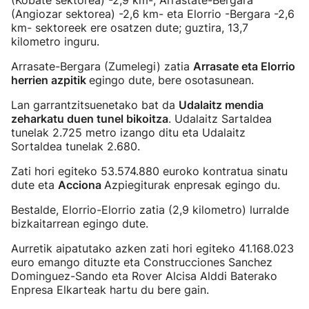
(Kobate sektorea) -2,9 km-, Arrastate-Bergara
(Angiozar sektorea) -2,6 km- eta Elorrio -Bergara -2,6
km- sektoreek ere osatzen dute; guztira, 13,7
kilometro inguru.
Arrasate-Bergara (Zumelegi) zatia
Arrasate eta Elorrio
herrien azpitik
egingo dute, bere osotasunean.
Lan garrantzitsuenetako bat da
Udalaitz mendia
zeharkatu duen tunel bikoitza
. Udalaitz Sartaldea
tunelak 2.725 metro izango ditu eta Udalaitz
Sortaldea tunelak 2.680.
Zati hori egiteko 53.574.880 euroko kontratua sinatu
dute eta
Acciona
Azpiegiturak enpresak egingo du.
Bestalde, Elorrio-Elorrio zatia (2,9 kilometro) lurralde
bizkaitarrean egingo dute.
Aurretik aipatutako azken zati hori egiteko 41.168.023
euro emango dituzte eta Construcciones Sanchez
Dominguez-Sando eta Rover Alcisa Alddi Baterako
Enpresa Elkarteak hartu du bere gain.