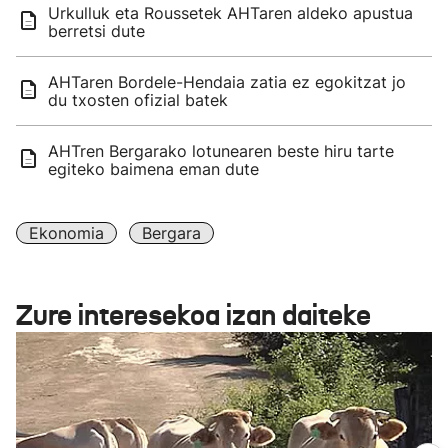
Urkulluk eta Roussetek AHTaren aldeko apustua
berretsi dute
AHTaren Bordele-Hendaia zatia ez egokitzat jo
du txosten ofizial batek
AHTren Bergarako lotunearen beste hiru tarte
egiteko baimena eman dute
Ekonomia
Bergara
Zure interesekoa izan daiteke