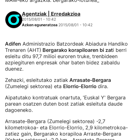
MAM-eko argazkia: bergarako-lotunea_
Agentziak | Erredakzioa
2015/08/01 - 10:42
Azken eguneratzea
2015/08/01 - 10:42
Adifen
Administrazio Batzordeak Abiadura Handiko
Trenaren (AHT)
Bergarako korapiloaren bi zat
i berri
esleitu ditu 97,7 milioi euroren truke, trenbideen
azpiegituren enpresak ohar baten bidez zabaldu
duenez.
Zehazki, esleitutako zatiak
Arrasate-Bergara
(Zumelegi sektorea) eta
Elorrio-Elorrio
dira.
Aipatutako kontratuak onartuta, 'Euskal Y' Bergara
parean osatzen duten bost zatiak esleituta daude
dagoeneko.
Arrasate-Bergara (Zumelegi sektorea) -2,7
kilometrokoa- eta Elorrio-Elorrio, 2,9 kilometrokoa-
zatiez gain, Bergarako korapiloa Arraste-Bergara