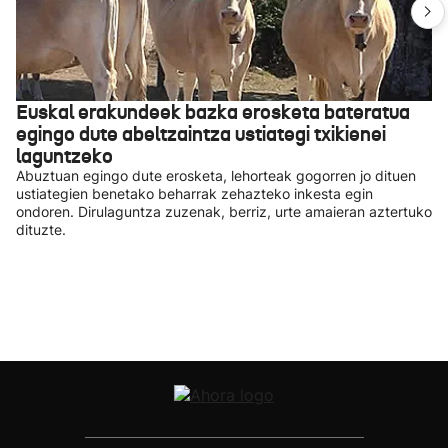
Euskal erakundeek bazka erosketa bateratua
egingo dute abeltzaintza ustiategi txikienei
laguntzeko
Abuztuan egingo dute erosketa, lehorteak gogorren jo dituen
ustiategien benetako beharrak zehazteko inkesta egin
ondoren. Dirulaguntza zuzenak, berriz, urte amaieran aztertuko
dituzte.