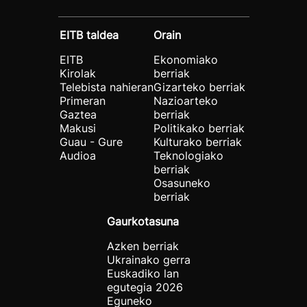
EITB taldea
Orain
EITB
Ekonomiako
Kirolak
berriak
Telebista nahieran
Gizarteko berriak
Primeran
Nazioarteko
Gaztea
berriak
Makusi
Politikako berriak
Guau - Gure
Kulturako berriak
Audioa
Teknologiako
berriak
Osasuneko
berriak
Gaurkotasuna
Azken berriak
Ukrainako gerra
Euskadiko lan
egutegia 2026
Eguneko