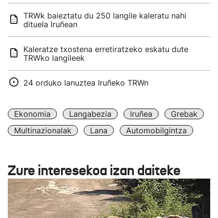
TRWk baieztatu du 250 langile kaleratu nahi
dituela Iruñean
Kaleratze txostena erretiratzeko eskatu dute
TRWko langileek
24 orduko lanuztea Iruñeko TRWn
Ekonomia
Langabezia
Iruñea
Grebak
Multinazionalak
Lana
Automobilgintza
Zure interesekoa izan daiteke