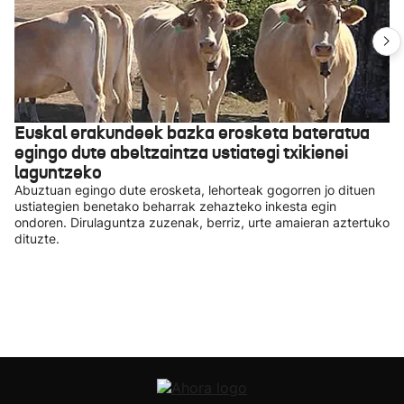
Euskal erakundeek bazka erosketa bateratua
egingo dute abeltzaintza ustiategi txikienei
laguntzeko
Abuztuan egingo dute erosketa, lehorteak gogorren jo dituen
ustiategien benetako beharrak zehazteko inkesta egin
ondoren. Dirulaguntza zuzenak, berriz, urte amaieran aztertuko
dituzte.