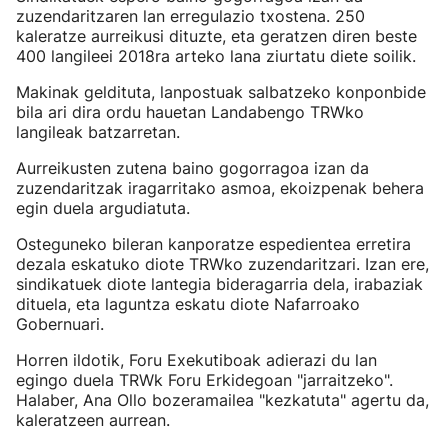
zuzendaritzaren lan erregulazio txostena. 250
kaleratze aurreikusi dituzte, eta geratzen diren beste
400 langileei 2018ra arteko lana ziurtatu diete soilik.
Makinak geldituta, lanpostuak salbatzeko konponbide
bila ari dira ordu hauetan Landabengo TRWko
langileak batzarretan.
Aurreikusten zutena baino gogorragoa izan da
zuzendaritzak iragarritako asmoa, ekoizpenak behera
egin duela argudiatuta.
Osteguneko bileran kanporatze espedientea erretira
dezala eskatuko diote TRWko zuzendaritzari. Izan ere,
sindikatuek diote lantegia bideragarria dela, irabaziak
dituela, eta laguntza eskatu diote Nafarroako
Gobernuari.
Horren ildotik, Foru Exekutiboak adierazi du lan
egingo duela TRWk Foru Erkidegoan "jarraitzeko".
Halaber, Ana Ollo bozeramailea "kezkatuta" agertu da,
kaleratzeen aurrean.