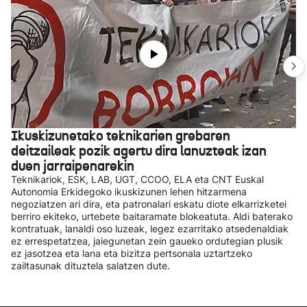
Ikuskizunetako teknikarien grebaren
deitzaileak pozik agertu dira lanuzteak izan
duen jarraipenarekin
Teknikariok, ESK, LAB, UGT, CCOO, ELA eta CNT Euskal
Autonomia Erkidegoko ikuskizunen lehen hitzarmena
negoziatzen ari dira, eta patronalari eskatu diote elkarrizketei
berriro ekiteko, urtebete baitaramate blokeatuta. Aldi baterako
kontratuak, lanaldi oso luzeak, legez ezarritako atsedenaldiak
ez errespetatzea, jaiegunetan zein gaueko ordutegian plusik
ez jasotzea eta lana eta bizitza pertsonala uztartzeko
zailtasunak dituztela salatzen dute.