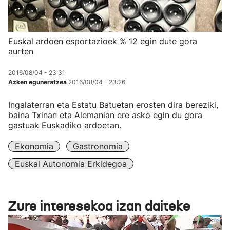
Euskal ardoen esportazioek % 12 egin dute gora
aurten
2016/08/04 - 23:31
Azken eguneratzea
2016/08/04 - 23:26
Ingalaterran eta Estatu Batuetan erosten dira bereziki,
baina Txinan eta Alemanian ere asko egin du gora
gastuak Euskadiko ardoetan.
Ekonomia
Gastronomia
Euskal Autonomia Erkidegoa
Zure interesekoa izan daiteke