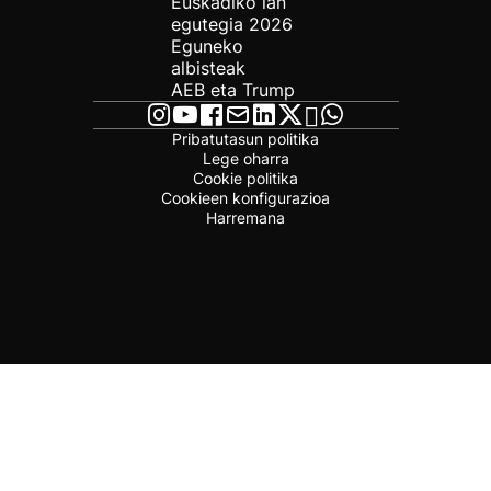
Euskadiko lan
egutegia 2026
Eguneko
albisteak
AEB eta Trump
Pribatutasun politika
Lege oharra
Cookie politika
Cookieen konfigurazioa
Harremana