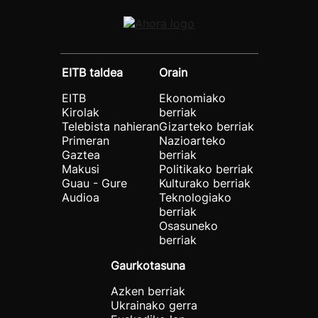
EITB taldea
Orain
EITB
Ekonomiako
Kirolak
berriak
Telebista nahieran
Gizarteko berriak
Primeran
Nazioarteko
Gaztea
berriak
Makusi
Politikako berriak
Guau - Gure
Kulturako berriak
Audioa
Teknologiako
berriak
Osasuneko
berriak
Gaurkotasuna
Azken berriak
Ukrainako gerra