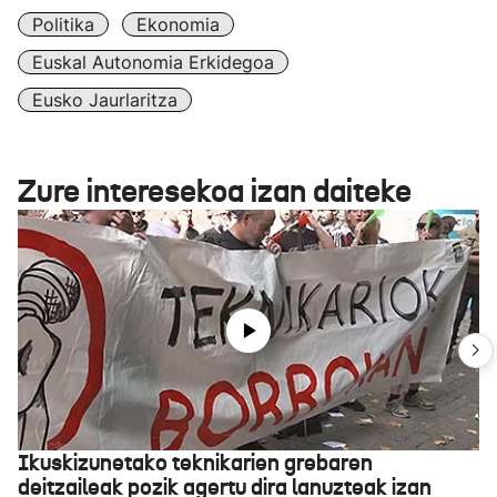
Politika
Ekonomia
Euskal Autonomia Erkidegoa
Eusko Jaurlaritza
Zure interesekoa izan daiteke
Ikuskizunetako teknikarien grebaren
deitzaileak pozik agertu dira lanuzteak izan