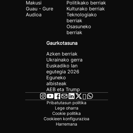
Makusi
Politikako berriak
Guau - Gure
Kulturako berriak
Audioa
Teknologiako
berriak
Osasuneko
berriak
Gaurkotasuna
Azken berriak
Ukrainako gerra
Euskadiko lan
egutegia 2026
Eguneko
albisteak
AEB eta Trump
Pribatutasun politika
Lege oharra
Cookie politika
Cookieen konfigurazioa
Harremana