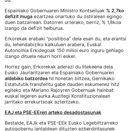
du.
Espainiako Gobernuaren Ministro Kontseiluak
% 2,7ko
defizit muga
ezartzea onartuko du ostiralean egingo
duen batzarrean. Datorren urterako, berriz, % 1,8koa
izango da defizit helburua.
Erkorekak erabaki "positiboa" dela esan du, eta erantsi
du, lehendabiziko kalkuluen arabera, Euskal
Autonomia Erkidegoak 150 milioi euro inguru gehiago
izango dituela neurri horri esker.
Horrez gain, Erkorekak aderazi du litekeena dela
Eusko Jaurlaritzaren eta Espainiako Gobernuaren
aldebiko batzordea
hil honetan biltzea, Gernikako
Estatututik transferitu gabe dauden eskumenez hitz
egiteko eta Mariano Rajoyren Gobernuak hainbat
euskal legeren aurka Auzitegi Konstituzionalean
jarritako errekurtsoak aztertzeko.
EAJ eta PSE-EEren arteko desadostasunak
Bestalde, EAJk eta PSE-EEk Eusko Legebiltzarreko
autogobernu lantaldean dituzten ezberdintasunek