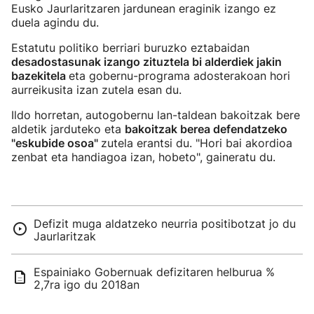
Eusko Jaurlaritzaren jardunean eraginik izango ez
duela agindu du.
Estatutu politiko berriari buruzko eztabaidan
desadostasunak izango zituztela bi alderdiek jakin
bazekitela
eta gobernu-programa adosterakoan hori
aurreikusita izan zutela esan du.
Ildo horretan, autogobernu lan-taldean bakoitzak bere
aldetik jarduteko eta
bakoitzak berea defendatzeko
"eskubide osoa"
zutela erantsi du. "Hori bai akordioa
zenbat eta handiagoa izan, hobeto", gaineratu du.
Defizit muga aldatzeko neurria positibotzat jo du
Jaurlaritzak
Espainiako Gobernuak defizitaren helburua %
2,7ra igo du 2018an