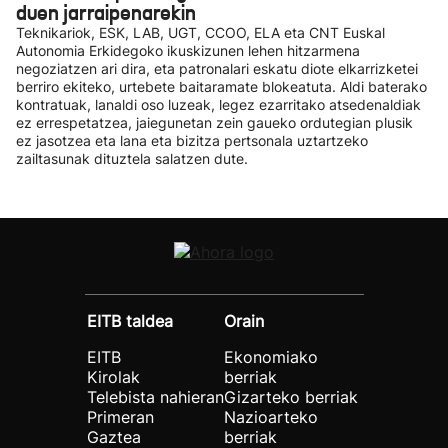
duen jarraipenarekin
Teknikariok, ESK, LAB, UGT, CCOO, ELA eta CNT Euskal
Autonomia Erkidegoko ikuskizunen lehen hitzarmena
negoziatzen ari dira, eta patronalari eskatu diote elkarrizketei
berriro ekiteko, urtebete baitaramate blokeatuta. Aldi baterako
kontratuak, lanaldi oso luzeak, legez ezarritako atsedenaldiak
ez errespetatzea, jaiegunetan zein gaueko ordutegian plusik
ez jasotzea eta lana eta bizitza pertsonala uztartzeko
zailtasunak dituztela salatzen dute.
EITB taldea
Orain
EITB
Ekonomiako
Kirolak
berriak
Telebista nahieran
Gizarteko berriak
Primeran
Nazioarteko
Gaztea
berriak