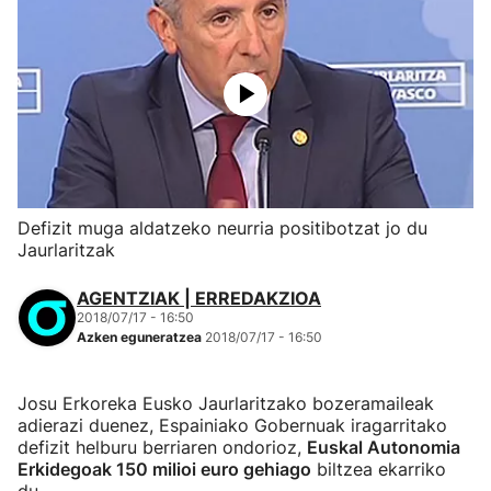
Defizit muga aldatzeko neurria positibotzat jo du
Jaurlaritzak
AGENTZIAK | ERREDAKZIOA
2018/07/17 - 16:50
Azken eguneratzea
2018/07/17 - 16:50
Josu Erkoreka Eusko Jaurlaritzako bozeramaileak
adierazi duenez, Espainiako Gobernuak iragarritako
defizit helburu berriaren ondorioz,
Euskal Autonomia
Erkidegoak 150 milioi euro gehiago
biltzea ekarriko