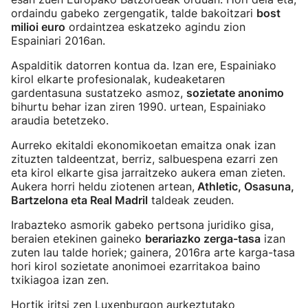
ordaindu gabeko zergengatik, talde bakoitzari
bost
milioi euro
ordaintzea eskatzeko agindu zion
Espainiari 2016an.
Aspalditik datorren kontua da. Izan ere, Espainiako
kirol elkarte profesionalak, kudeaketaren
gardentasuna sustatzeko asmoz,
sozietate anonimo
bihurtu behar izan ziren 1990. urtean, Espainiako
araudia betetzeko.
Aurreko ekitaldi ekonomikoetan emaitza onak izan
zituzten taldeentzat, berriz, salbuespena ezarri zen
eta kirol elkarte gisa jarraitzeko aukera eman zieten.
Aukera horri heldu ziotenen artean,
Athletic, Osasuna,
Bartzelona eta Real Madril
taldeak zeuden.
Irabazteko asmorik gabeko pertsona juridiko gisa,
beraien etekinen gaineko
berariazko zerga-tasa
izan
zuten lau talde horiek; gainera, 2016ra arte karga-tasa
hori kirol sozietate anonimoei ezarritakoa baino
txikiagoa izan zen.
Hortik iritsi zen Luxenburgon aurkeztutako