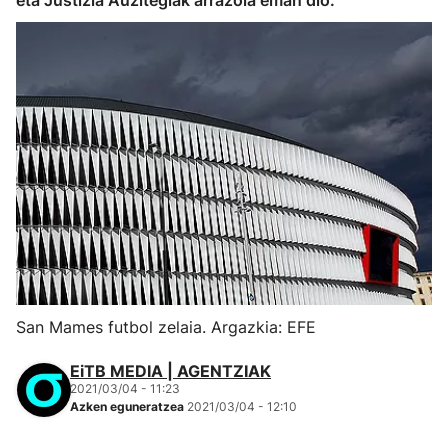
eta Justizia Auzitegiak arrazoia eman dio.
San Mames futbol zelaia. Argazkia: EFE
EiTB MEDIA | AGENTZIAK
2021/03/04 - 11:23
Azken eguneratzea
2021/03/04 - 12:10