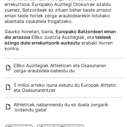
errekurtsoa. Europako Auzitegi Orokorrak azaldu
zuenez, Batzordeak ez zituen behar beste arrazoi
eman talde horiek zerga-araubidearekin lotutako
abantaila zeukatela frogatzeko.
Gaurko honetan, baina,
Europako Batzordeari eman
dio arrazoia
EBko Justizia Auzitegiak, eta
taldeek
ezingo dute errekurtsorik aurkeztu
erabaki horren
kontra.
EBko Auzitegiak Athleticen eta Osasunaren
zerga-araubidea babestu du
5 milioi arteko isuna eskatu du Europak Athletic
eta Osasunarentzat
Athleticek nabarmendu du ez duela zergarik
'ordaindu gabe'