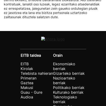
kontratuak, lanaldi oso luzeak, legez ezarritako atsedenaldiak
ez errespetatzea, jaiegunetan zein gaueko ordutegian plusik
ez jasotzea eta lana eta bizitza pertsonala uztartzeko
zailtasunak dituztela salatzen dute.
EITB taldea
Orain
EITB
Ekonomiako
Kirolak
berriak
Telebista nahieran
Gizarteko berriak
Primeran
Nazioarteko
Gaztea
berriak
Makusi
Politikako berriak
Guau - Gure
Kulturako berriak
Audioa
Teknologiako
berriak