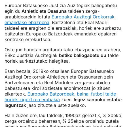
Europar Batasuneko Justizia Auzitegiak baliogabetu
egin du
Athletic eta Osasuna
taldeen zerga-
araubidearekin lotuta
Europako Auzitegi Orokorrak
emandako ebazpena
. Bartzelona eta Real Madril
taldeei ere eragiten die erabakiak, horiek ere aurkeztu
baitzuten Europako Batzordeak emandako epaiaren
kontrako errekurtsoa.
Ostegun honetan argitaratutako ebazpenaren arabera,
EBko Justizia Auzitegiak
betiko baliogabetu du
talde
horiek aurkeztutako helegitea.
Esan bezala, 2019ko otsailean Europar Batasuneko
Auzitegi Orokorrak Athleticen eta Osasunaren zein
Bartzelonaren eta Real Madrilen zerga-araubidea
babestu eta kirol sozietate anonimotzat jo zituen
elkarteok.
Europako Batzordeak, baina, futbol talde
horiek zigortzea erabakia
zuen,
legez kanpoko estatu-
laguntzak
jaso zituztela uste zuelako.
Hain zuzen ere, lau taldeek, 1990az geroztik, % 30eko
zerga ordaindu beharrean, % 25ekoa ordaindu zutela
esan zuen Europako Batzordeak orduan. Hori dela eta,