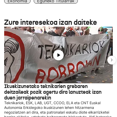
Ekonomia
Eguneko Titularrak
Zure interesekoa izan daiteke
Ikuskizunetako teknikarien grebaren
deitzaileak pozik agertu dira lanuzteak izan
duen jarraipenarekin
Teknikariok, ESK, LAB, UGT, CCOO, ELA eta CNT Euskal
Autonomia Erkidegoko ikuskizunen lehen hitzarmena
negoziatzen ari dira, eta patronalari eskatu diote elkarrizketei
berriro ekiteko, urtebete baitaramate blokeatuta. Aldi baterako