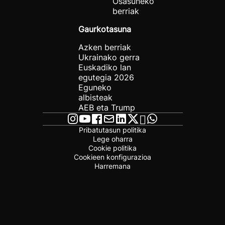
Osasuneko
berriak
Gaurkotasuna
Azken berriak
Ukrainako gerra
Euskadiko lan
egutegia 2026
Eguneko
albisteak
AEB eta Trump
Pribatutasun politika
Lege oharra
Cookie politika
Cookieen konfigurazioa
Harremana