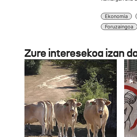
Ekonomia
Foruzaingoa
Zure interesekoa izan d