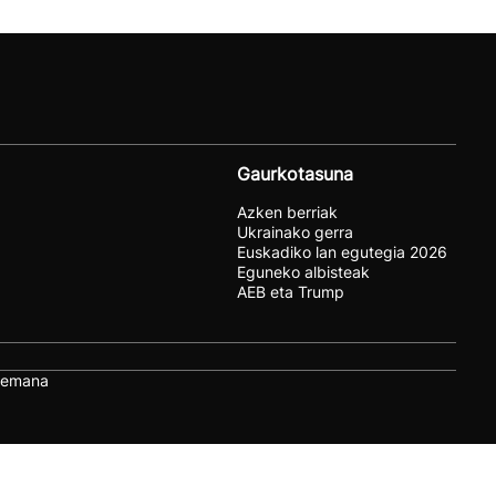
Gaurkotasuna
Azken berriak
Ukrainako gerra
Euskadiko lan egutegia 2026
Eguneko albisteak
AEB eta Trump
remana