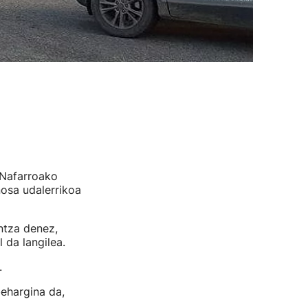
 Nafarroako
nosa udalerrikoa
ntza denez,
 da langilea.
.
behargina da,