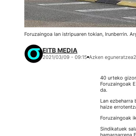
Foruzaingoa lan istripuaren tokian, Irunberrin. A
EITB MEDIA
2021/03/09 - 09:15
Azken eguneratzea
2
40 urteko gizon
Foruzaingoak Eu
da.
Lan ezbeharra 
haize errotentz
Foruzaingoak ik
Sindikatuek sal
hamargarrena E