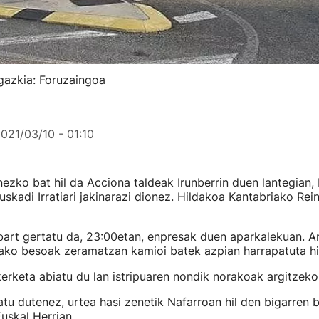
rgazkia: Foruzaingoa
021/03/10 - 01:10
ezko bat hil da Acciona taldeak Irunberrin duen lantegian,
skadi Irratiari jakinarazi dionez. Hildakoa Kantabriako Rei
bart gertatu da, 23:00etan, enpresak duen aparkalekuan. A
ako besoak zeramatzan kamioi batek azpian harrapatuta hil
erketa abiatu du lan istripuaren nondik norakoak argitzeko
atu dutenez, urtea hasi zenetik Nafarroan hil den bigarren 
uskal Herrian.