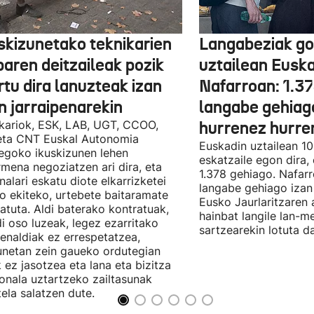
skizunetako teknikarien
Langabeziak go
baren deitzaileak pozik
uztailean Euska
tu dira lanuzteak izan
Nafarroan: 1.3
n jarraipenarekin
langabe gehiag
kariok, ESK, LAB, UGT, CCOO,
hurrenez hurre
eta CNT Euskal Autonomia
Euskadin uztailean 1
egoko ikuskizunen lehen
eskatzaile egon dira,
rmena negoziatzen ari dira, eta
1.378 gehiago. Nafarr
nalari eskatu diote elkarrizketei
langabe gehiago izan 
ro ekiteko, urtebete baitaramate
Eusko Jaurlaritzaren 
atuta. Aldi baterako kontratuak,
hainbat langile lan-m
di oso luzeak, legez ezarritako
sartzearekin lotuta d
enaldiak ez errespetatzea,
unetan zein gaueko ordutegian
k ez jasotzea eta lana eta bizitza
onala uztartzeko zailtasunak
tela salatzen dute.