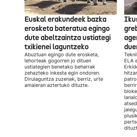
Euskal erakundeek bazka
Iku
erosketa bateratua egingo
gre
dute abeltzaintza ustiategi
ager
txikienei laguntzeko
due
Abuztuan egingo dute erosketa,
Tekni
lehorteak gogorren jo dituen
ELA 
ustiategien benetako beharrak
Erkid
zehazteko inkesta egin ondoren.
hitza
Dirulaguntza zuzenak, berriz, urte
patro
amaieran aztertuko dituzte.
berri
bloke
lanal
atsed
jaieg
plusi
perts
dituz