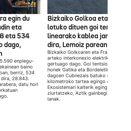
ra egin du
Bizkaiko Golkoa eta Frantz
din eta
lotuko dituen goi tentsioko
78 eta 534
linearako kablea jartzen ha
o dago,
dira, Lemoiz parean
n
Bizkaiko Golkoaren eta Frantziaren
arteko interkonexio elektrikoa
05.590 enplegu-
gertuago dago. Goi tentsioko linea
 ekainean baino
honek Gatika eta Bordeletik gertu
oan, berriz, 534
dagoen Cubnezais batuko ditu eta 2
dira, 28.843.
kilometroko tartea egingo du ur azpi
arabera, datu hori
Ekosistemari kalterik egingo ez zaiol
erkatuan
ziurtatzeko, Aztik gainbegiratuko dit
ago.
lanak.