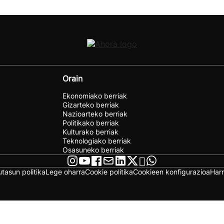
Orain
Ekonomiako berriak
Gizarteko berriak
Nazioarteko berriak
Politikako berriak
Kulturako berriak
Teknologiako berriak
Osasuneko berriak
utasun politika
Lege oharra
Cookie politika
Cookieen konfigurazioa
Har