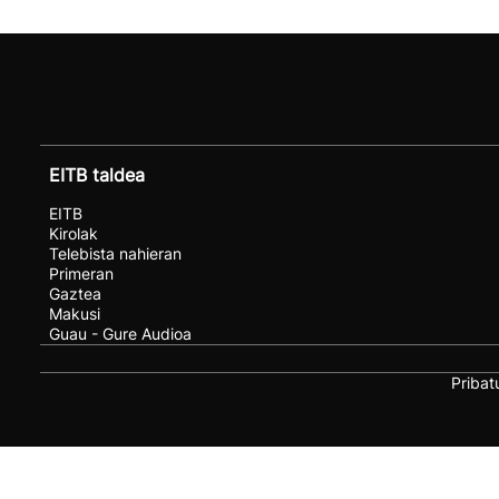
EITB taldea
EITB
Kirolak
Telebista nahieran
Primeran
Gaztea
Makusi
Guau - Gure Audioa
Pribat