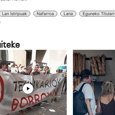
Lan Istripuak
Nafarroa
Lana
Eguneko Titular
aiteke