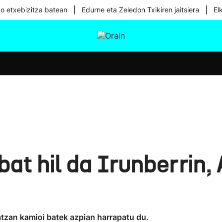
|
|
ko etxebizitza batean
Edurne eta Zeledon Txikiren jaitsiera
El
tura
Ikusmiran
Egural
Osasuna
Teknologia
bat hil da Irunberrin,
tzan kamioi batek azpian harrapatu du.