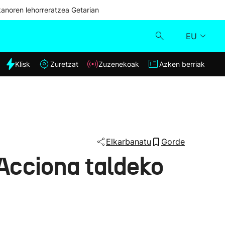
kanoren lehorreratzea Getarian
EU
dia
Klisk
Zuretzat
Zuzenekoak
Azken berriak
Klisk
Zuzenekoak
Zuretzat
Elkarbanatu
Gorde
 Acciona taldeko
Azken berriak