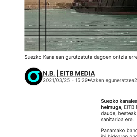
Suezko Kanalean gurutzatuta dagoen ontzia erre
N.B. | EITB MEDIA
2021/03/25 - 15:29
Azken eguneratzea
2
Suezko kanale
helmuga
, EITB
daude, besteak
sanitarioa ere.
Panamako band
ibilbidearen on