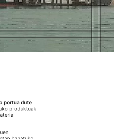
o portua dute
tako produktuak
aterial
duen
oetan banatuko