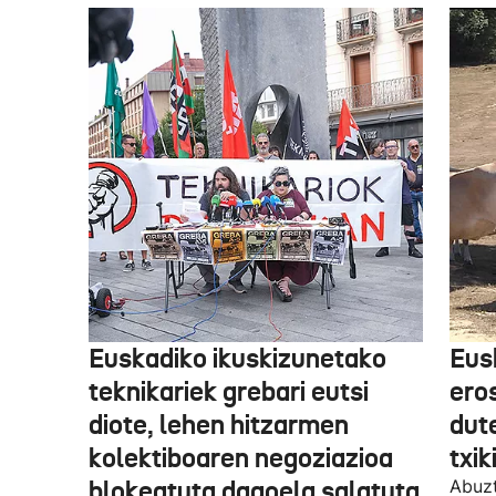
Euskadiko ikuskizunetako
Eus
teknikariek grebari eutsi
ero
diote, lehen hitzarmen
dute
kolektiboaren negoziazioa
txik
blokeatuta dagoela salatuta
Abuzt