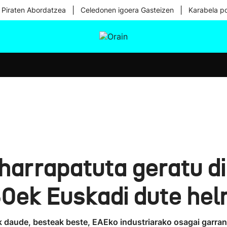
|
|
 Piraten Abordatzea
Celedonen igoera Gasteizen
Karabela p
tura
Ikusmiran
Egural
Osasuna
Teknologia
harrapatuta geratu d
50ek Euskadi dute he
daude, besteak beste, EAEko industriarako osagai garrantzi