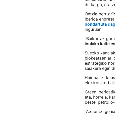
du karga, eta z
Ontzia berriz f
Iberica enpresa
hondartuta dag
inguruan.
"Baikorrak gara
inolako kalte es
Suezko kanalak
blokeatzen ari
estrategiko ho
saiakera egin d
Hainbat zirkuns
elektroniko txi
Green Ibericati
eta, horrela, k
beste, petrolio
"Atoiontzi gehi