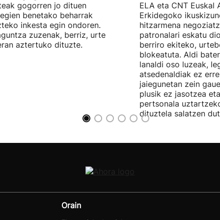
teak gogorren jo dituen
ELA eta CNT Euskal 
tegien benetako beharrak
Erkidegoko ikuskizun
teko inkesta egin ondoren.
hitzarmena negoziatze
aguntza zuzenak, berriz, urte
patronalari eskatu dio
ran aztertuko dituzte.
berriro ekiteko, urte
blokeatuta. Aldi bate
lanaldi oso luzeak, le
atsedenaldiak ez erre
jaiegunetan zein gau
plusik ez jasotzea eta
pertsonala uztartzek
dituztela salatzen dut
Orain