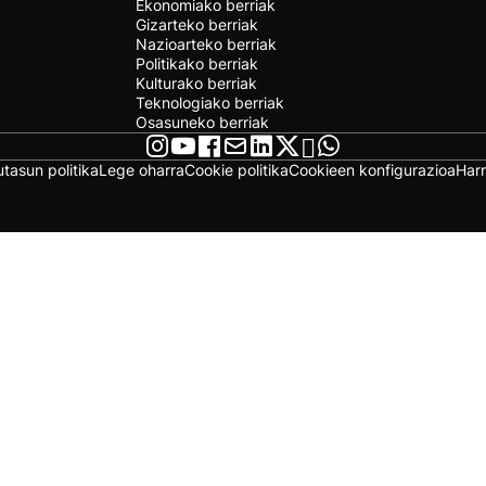
Ekonomiako berriak
Gizarteko berriak
Nazioarteko berriak
Politikako berriak
Kulturako berriak
Teknologiako berriak
Osasuneko berriak
utasun politika
Lege oharra
Cookie politika
Cookieen konfigurazioa
Har