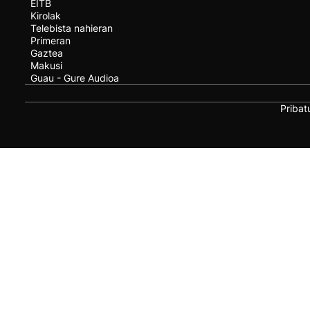
EITB
Kirolak
Telebista nahieran
Primeran
Gaztea
Makusi
Guau - Gure Audioa
Pribat