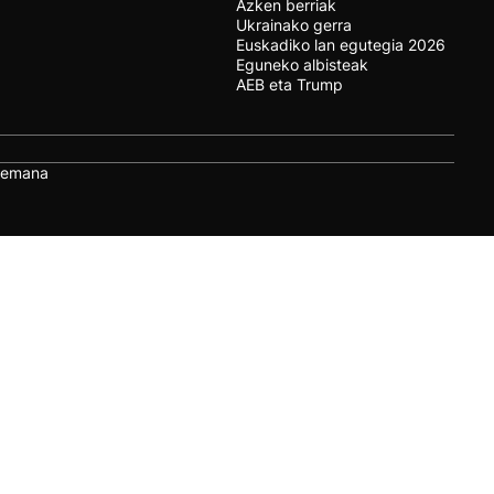
Azken berriak
Ukrainako gerra
Euskadiko lan egutegia 2026
Eguneko albisteak
AEB eta Trump
remana