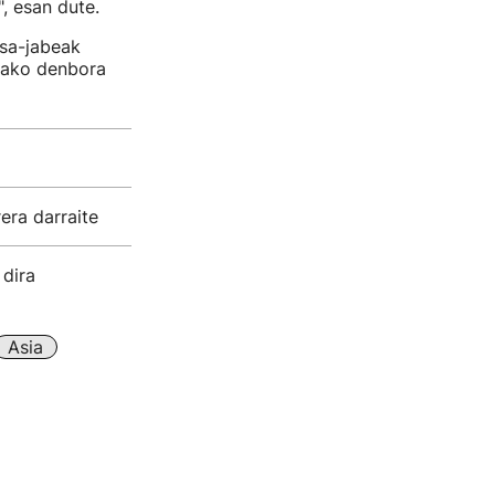
, esan dute.
esa-jabeak
tako denbora
era darraite
dira
Asia