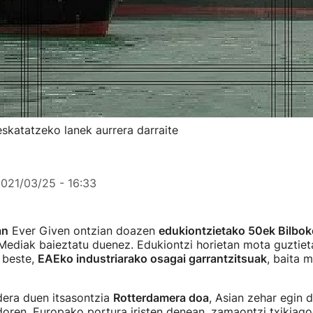
skatatzeko lanek aurrera darraite
021/03/25 - 16:33
an
Ever Given ontzian doazen
edukiontzietako 50ek Bilbok
 Mediak baieztatu duenez. Edukiontzi horietan mota guztie
 beste,
EAEko industriarako osagai garrantzitsuak
, baita m
era duen itsasontzia
Rotterdamera doa
, Asian zehar egin 
doren. Europako portura iristen denean, zamaontzi txikiag