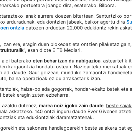
eharkako portuetara joango dira, esaterako, Bilbora.
lotarazteko lanak aurrera doazen bitartean, Santurtziko po
ko arduradunak, edukiontzien jabeak, baikor agertu dira
Su
oen ontzia
datozen orduetan 22.000 edukiontzirekin aska
, izan ere, eragin duen blokeoaz eta ontzien pilaketaz gain
trukturalik
", esan diote EITB Mediari.
 aldi baterako
eten behar izan du nabigazioa
, asteartetik 
 den kargaontzia hondatu ostean. Nazioarteko merkatuak e
rri adi daude. Gaur goizean, munduko zamaontzi handienet
ute, baina operazioak ez du arrakastarik izan.
tantziek, haize-bolada gogorrek, hondar-ekaitz batek eta 
ki batek eragin zuten ezbeharra.
k azaldu dutenez,
marea noiz igoko zain daude
,
beste saiak
anala askatzeko. 140 ontzi inguru daude Ever Givenen atzeti
-ontziak eta edukiontziak daramatzatenak.
agorekin eta sakonera handiagoarekin beste saiakera bat eg