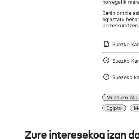
horregatik mare
Behin ontzia as
egiaztatu beha
berreskuratzen 
Suezko kan
Suezko Kan
Suezeko ka
Munduko Albi
Egipto
Me
Zure interesekoa izan d