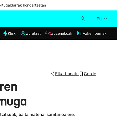
ortugaldarrak hondartzetan
EU
dia
Klisk
Zuretzat
Zuzenekoak
Azken berriak
Klisk
Zuzenekoak
Zuretzat
Elkarbanatu
Gorde
iren
Azken berriak
lmuga
tsuak, baita material sanitarioa ere.