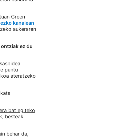
rtuan Green
ezko kanalean
tzeko aukeraren
,
ontziak ez du
itsasbidea
re puntu
akoa ateratzeko
akats
era bat egiteko
k, besteak
in behar da,