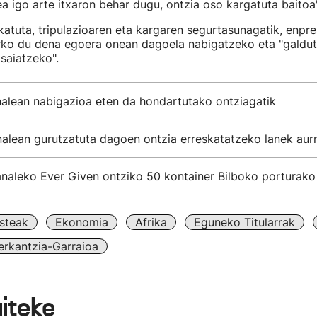
a igo arte itxaron behar dugu, ontzia oso kargatuta baitoa"
katuta, tripulazioaren eta kargaren segurtasunagatik, enpr
rko du dena egoera onean dagoela nabigatzeko eta "galdu
saiatzeko".
alean nabigazioa eten da hondartutako ontziagatik
alean gurutzatuta dagoen ontzia erreskatatzeko lanek aurr
naleko Ever Given ontziko 50 kontainer Bilboko porturako 
steak
Ekonomia
Afrika
Eguneko Titularrak
rkantzia-Garraioa
aiteke