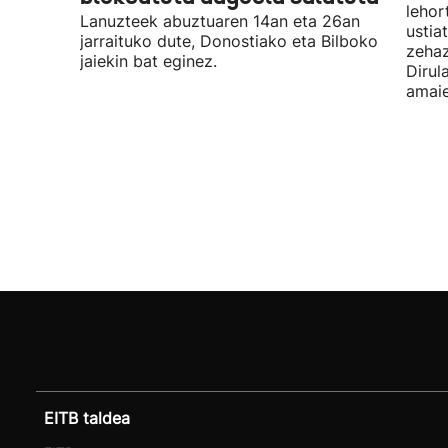
lehor
Lanuzteek abuztuaren 14an eta 26an
ustia
jarraituko dute, Donostiako eta Bilboko
zehaz
jaiekin bat eginez.
Dirul
amaie
EITB taldea