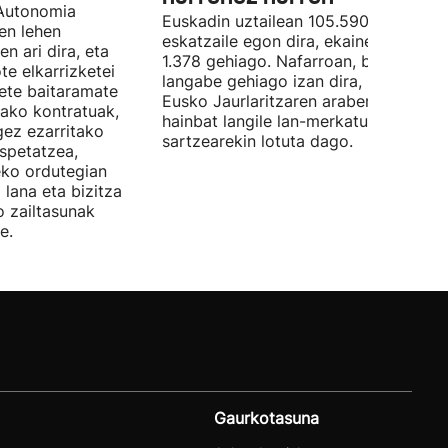
Autonomia
Euskadin uztailean 105.590 enplegu-
en lehen
eskatzaile egon dira, ekainean baino
n ari dira, eta
1.378 gehiago. Nafarroan, berriz, 534
te elkarrizketei
langabe gehiago izan dira, 28.843.
bete baitaramate
Eusko Jaurlaritzaren arabera, datu ho
rako kontratuak,
hainbat langile lan-merkatuan
gez ezarritako
sartzearekin lotuta dago.
spetatzea,
eko ordutegian
 lana eta bizitza
o zailtasunak
e.
Gaurkotasuna