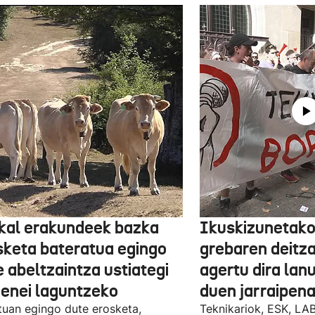
kal erakundeek bazka
Ikuskizunetako
sketa bateratua egingo
grebaren deitza
 abeltzaintza ustiategi
agertu dira lan
ienei laguntzeko
duen jarraipena
uan egingo dute erosketa,
Teknikariok, ESK, LA