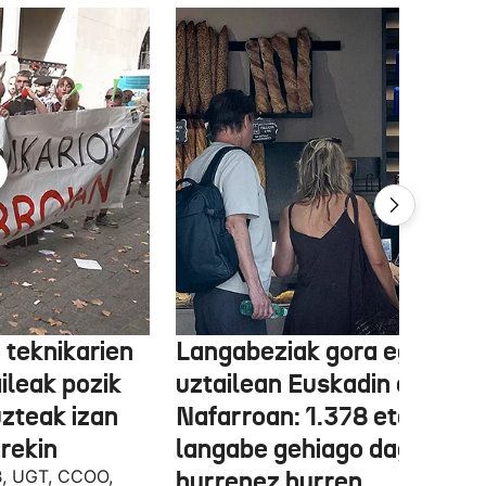
 teknikarien
Langabeziak gora egin du
ileak pozik
uztailean Euskadin eta
uzteak izan
Nafarroan: 1.378 eta 534
rekin
langabe gehiago dago,
B, UGT, CCOO,
hurrenez hurren