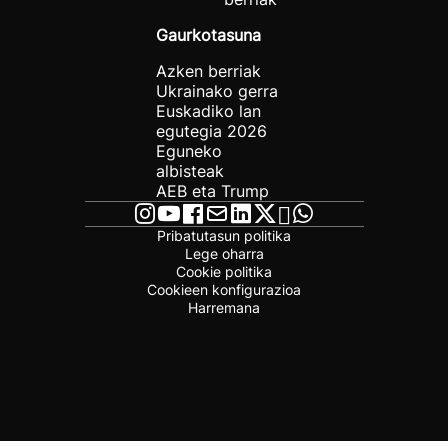
Gaurkotasuna
Azken berriak
Ukrainako gerra
Euskadiko lan
egutegia 2026
Eguneko
albisteak
AEB eta Trump
Pribatutasun politika
Lege oharra
Cookie politika
Cookieen konfigurazioa
Harremana