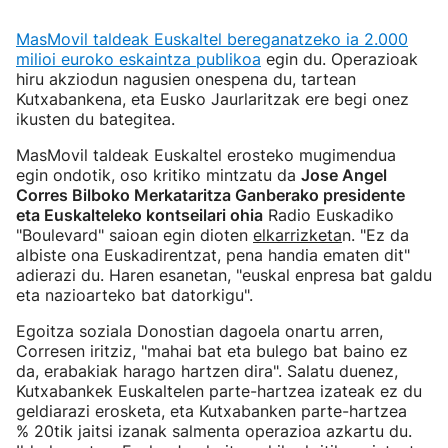
MasMovil taldeak Euskaltel bereganatzeko ia 2.000
milioi euroko eskaintza publikoa
egin du. Operazioak
hiru akziodun nagusien onespena du, tartean
Kutxabankena, eta Eusko Jaurlaritzak ere begi onez
ikusten du bategitea.
MasMovil taldeak Euskaltel erosteko mugimendua
egin ondotik, oso kritiko mintzatu da
Jose Angel
Corres Bilboko Merkataritza Ganberako presidente
eta Euskalteleko kontseilari ohia
Radio Euskadiko
"Boulevard" saioan egin dioten
elkarrizketa
n. "Ez da
albiste ona Euskadirentzat, pena handia ematen dit"
adierazi du. Haren esanetan, "euskal enpresa bat galdu
eta nazioarteko bat datorkigu".
Egoitza soziala Donostian dagoela onartu arren,
Corresen iritziz, "mahai bat eta bulego bat baino ez
da, erabakiak harago hartzen dira". Salatu duenez,
Kutxabankek Euskaltelen parte-hartzea izateak ez du
geldiarazi erosketa, eta Kutxabanken parte-hartzea
% 20tik jaitsi izanak salmenta operazioa azkartu du.