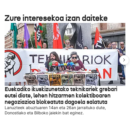
Zure interesekoa izan daiteke
Euskadiko ikuskizunetako teknikariek grebari
eutsi diote, lehen hitzarmen kolektiboaren
negoziazioa blokeatuta dagoela salatuta
Lanuzteek abuztuaren 14an eta 26an jarraituko dute,
Donostiako eta Bilboko jaiekin bat eginez.