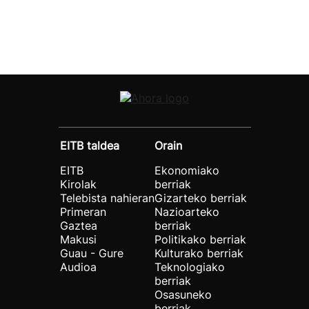
EITB taldea
Orain
EITB
Ekonomiako
Kirolak
berriak
Telebista nahieran
Gizarteko berriak
Primeran
Nazioarteko
Gaztea
berriak
Makusi
Politikako berriak
Guau - Gure
Kulturako berriak
Audioa
Teknologiako
berriak
Osasuneko
berriak