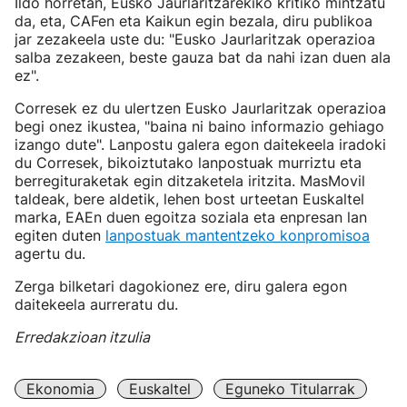
Ildo horretan, Eusko Jaurlaritzarekiko kritiko mintzatu
da, eta, CAFen eta Kaikun egin bezala, diru publikoa
jar zezakeela uste du: "Eusko Jaurlaritzak operazioa
salba zezakeen, beste gauza bat da nahi izan duen ala
ez".
Corresek ez du ulertzen Eusko Jaurlaritzak operazioa
begi onez ikustea, "baina ni baino informazio gehiago
izango dute". Lanpostu galera egon daitekeela iradoki
du Corresek, bikoiztutako lanpostuak murriztu eta
berregituraketak egin ditzaketela iritzita. MasMovil
taldeak, bere aldetik, lehen bost urteetan Euskaltel
marka, EAEn duen egoitza soziala eta enpresan lan
egiten duten
lanpostuak mantentzeko konpromisoa
agertu du.
Zerga bilketari dagokionez ere, diru galera egon
daitekeela aurreratu du.
Erredakzioan itzulia
Ekonomia
Euskaltel
Eguneko Titularrak