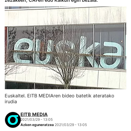
zezakeen, CAFen edo Kaikun egin bezala.
Euskaltel. EITB MEDIAren bideo batetik ateratako
irudia
EITB MEDIA
2021/03/29 - 13:05
Azken eguneratzea
2021/03/29 - 13:05