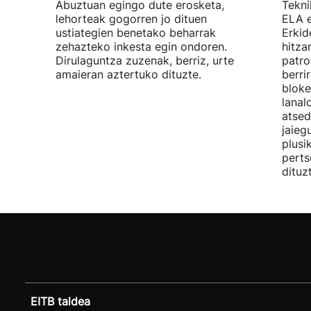
Abuztuan egingo dute erosketa,
Tekni
lehorteak gogorren jo dituen
ELA 
ustiategien benetako beharrak
Erkid
zehazteko inkesta egin ondoren.
hitza
Dirulaguntza zuzenak, berriz, urte
patro
amaieran aztertuko dituzte.
berri
bloke
lanal
atsed
jaieg
plusi
perts
dituz
EITB taldea