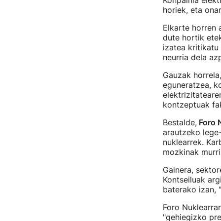
Konpainia elekt
horiek, eta ona
Elkarte horren 
dute hortik ete
izatea kritikat
neurria dela a
Gauzak horrela,
eguneratzea, k
elektrizitatear
kontzeptuak fak
Bestalde,
Foro 
arautzeko lege-
nuklearrek. Kar
mozkinak murri
Gainera, sektor
Kontseiluak arg
baterako izan, 
Foro Nuklearrar
"gehiegizko pre