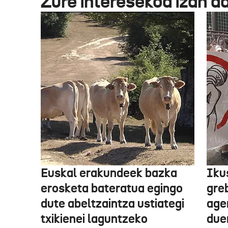
Zure interesekoa izan d
Euskal erakundeek bazka
Iku
erosketa bateratua egingo
gre
dute abeltzaintza ustiategi
ager
txikienei laguntzeko
due