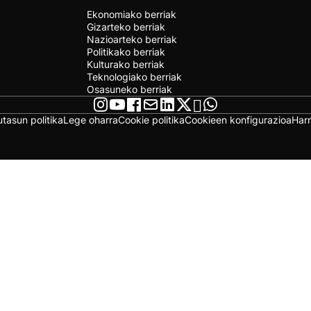
Ekonomiako berriak
Gizarteko berriak
Nazioarteko berriak
Politikako berriak
Kulturako berriak
Teknologiako berriak
Osasuneko berriak
utasun politika
Lege oharra
Cookie politika
Cookieen konfigurazioa
Har