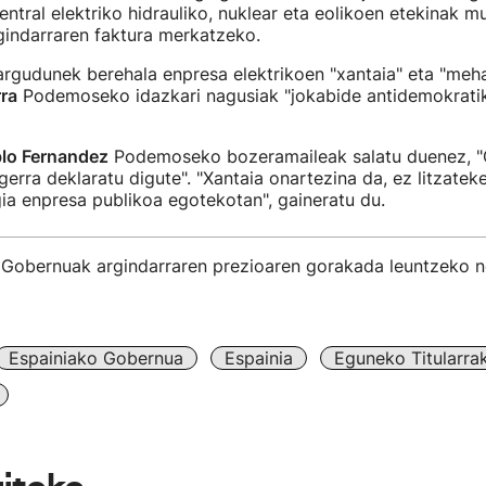
ntral elektriko hidrauliko, nuklear eta eolikoen etekinak m
gindarraren faktura merkatzeko.
gudunek berehala enpresa elektrikoen "xantaia" eta "mehat
rra
Podemoseko idazkari nagusiak "jokabide antidemokratik
lo Fernandez
Podemoseko bozeramaileak salatu duenez, "
 gerra deklaratu digute". "Xantaia onartezina da, ez litzate
ia enpresa publikoa egotekotan", gaineratu du.
 Gobernuak argindarraren prezioaren gorakada leuntzeko ne
Espainiako Gobernua
Espainia
Eguneko Titularra