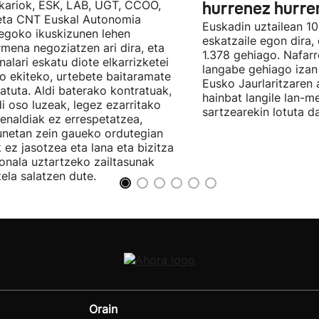
kariok, ESK, LAB, UGT, CCOO,
hurrenez hurre
eta CNT Euskal Autonomia
Euskadin uztailean 1
egoko ikuskizunen lehen
eskatzaile egon dira,
rmena negoziatzen ari dira, eta
1.378 gehiago. Nafarr
nalari eskatu diote elkarrizketei
langabe gehiago izan 
ro ekiteko, urtebete baitaramate
Eusko Jaurlaritzaren 
atuta. Aldi baterako kontratuak,
hainbat langile lan-m
di oso luzeak, legez ezarritako
sartzearekin lotuta d
enaldiak ez errespetatzea,
unetan zein gaueko ordutegian
k ez jasotzea eta lana eta bizitza
onala uztartzeko zailtasunak
tela salatzen dute.
Orain