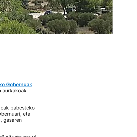
ako Gobernuak
en aurkakoak
leak babesteko
bernuari, eta
u, gasaren