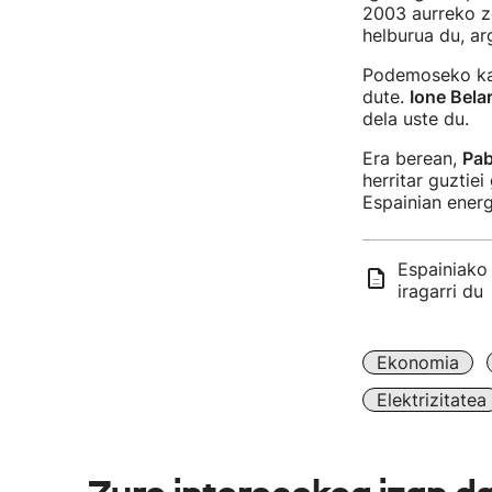
2003 aurreko ze
helburua du, ar
Podemoseko kar
dute.
Ione Bela
dela uste du.
Era berean,
Pab
herritar guztiei
Espainian energ
Espainiako
iragarri du
Ekonomia
Elektrizitatea