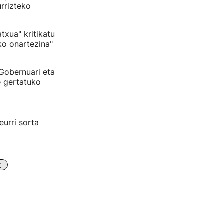
urrizteko
xua" kritikatu
o onartezina"
Gobernuari eta
ke gertatuko
urri sorta
k