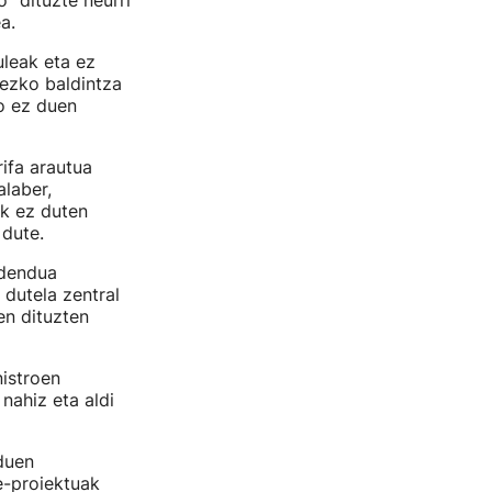
" dituzte neurri
a.
uleak eta ez
aezko baldintza
io ez duen
rifa arautua
laber,
ik ez duten
 dute.
idendua
dutela zentral
en dituzten
nistroen
nahiz eta aldi
duen
e-proiektuak