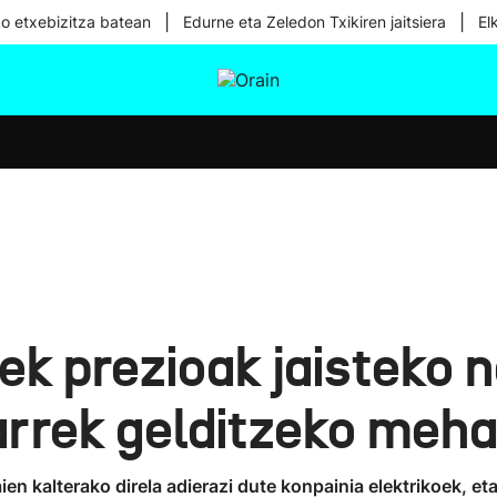
|
|
ko etxebizitza batean
Edurne eta Zeledon Txikiren jaitsiera
El
tura
Ikusmiran
Egural
Osasuna
Teknologia
k prezioak jaisteko ne
arrek gelditzeko meha
en kalterako direla adierazi dute konpainia elektrikoek, e