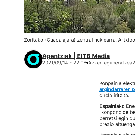
Zoritako (Guadalajara) zentral nuklearra. Artxib
Agentziak | EITB Media
2021/09/14 - 22:08
Azken eguneratzea
2
Konpainia elekt
argindarraren p
direla iritzita.
Espainiako Ene
"konponbide ben
berretsi egin d
prezio altuenga