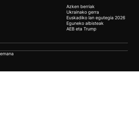
Azken berriak
Ukrainako gerra
Euskadiko lan egutegia 2026
Eguneko albisteak
AEB eta Trump
remana