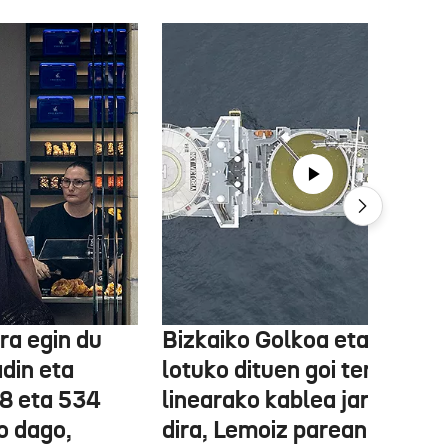
ra egin du
Bizkaiko Golkoa eta Frantz
din eta
lotuko dituen goi tentsioko
78 eta 534
linearako kablea jartzen ha
o dago,
dira, Lemoiz parean