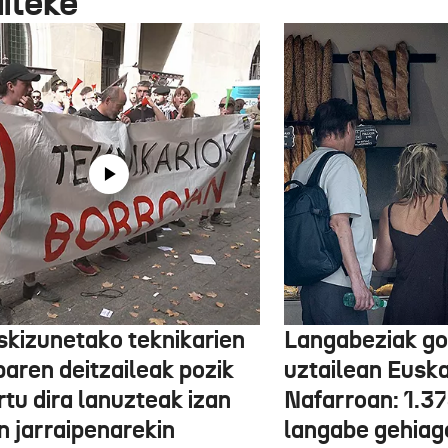
aiteke
skizunetako teknikarien
Langabeziak go
baren deitzaileak pozik
uztailean Euska
tu dira lanuzteak izan
Nafarroan: 1.3
n jarraipenarekin
langabe gehiag