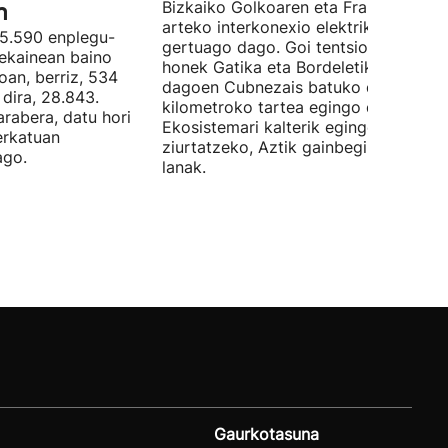
n
Bizkaiko Golkoaren eta Frantziaren
arteko interkonexio elektrikoa
05.590 enplegu-
gertuago dago. Goi tentsioko linea
 ekainean baino
honek Gatika eta Bordeletik gertu
oan, berriz, 534
dagoen Cubnezais batuko ditu eta 2
dira, 28.843.
kilometroko tartea egingo du ur azpi
arabera, datu hori
Ekosistemari kalterik egingo ez zaiol
erkatuan
ziurtatzeko, Aztik gainbegiratuko dit
ago.
lanak.
Gaurkotasuna