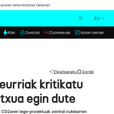
kanoren lehorreratzea Getarian
EU
dia
Klisk
Zuretzat
Zuzenekoak
Azken berriak
Klisk
Zuzenekoak
Zuretzat
Elkarbanatu
Gorde
urriak kritikatu
Azken berriak
txua egin dute
ta CO2aren lege-proiektuak zentral nuklearren