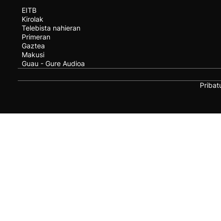
EITB
Kirolak
Telebista nahieran
Primeran
Gaztea
Makusi
Guau - Gure Audioa
Pribat