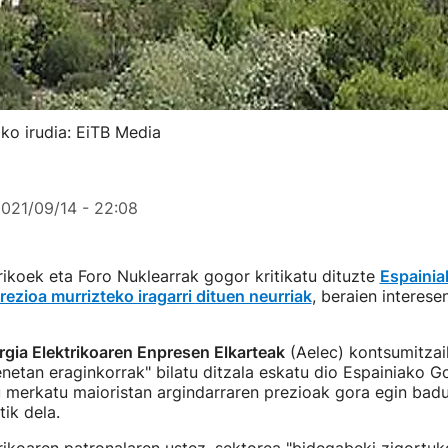
oko irudia: EiTB Media
021/09/14 - 22:08
rikoek eta Foro Nuklearrak gogor kritikatu dituzte
Espaini
rezioa murrizteko iragarri dituen neurriak
, beraien interes
rgia Elektrikoaren Enpresen Elkarteak
(Aelec) kontsumitzai
etan eraginkorrak" bilatu ditzala eskatu dio Espainiako Go
u merkatu maioristan argindarraren prezioak gora egin bad
tik dela.