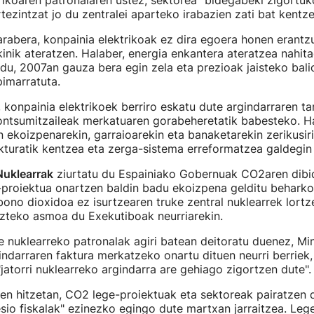
rikoaren patronalaren ustez, sektorea "bidegabeki zigortuko
rtezintzat jo du zentralei aparteko irabazien zati bat kentze
arabera, konpainia elektrikoak ez dira egoera honen erantz
kinik ateratzen. Halaber, energia enkantera ateratzea nahit
u du, 2007an gauza bera egin zela eta prezioak jaisteko bal
zpimarratuta.
 konpainia elektrikoek berriro eskatu dute argindarraren ta
ontsumitzaileak merkatuaren gorabeheretatik babesteko. Ha
en ekoizpenarekin, garraioarekin eta banaketarekin zerikusir
turatik kentzea eta zerga-sistema erreformatzea galdegin
Nuklearrak
ziurtatu du Espainiako Gobernuak CO2aren dib
proiektua onartzen baldin badu ekoizpena gelditu beharko 
bono dioxidoa ez isurtzearen truke zentral nuklearrek lortz
zteko asmoa du Exekutiboak neurriarekin.
e nuklearreko patronalak agiri batean deitoratu duenez, Mi
indarraren faktura merkatzeko onartu dituen neurri berriek, 
"jatorri nuklearreko argindarra are gehiago zigortzen dute".
en hitzetan, CO2 lege-proiektuak eta sektoreak pairatzen 
sio fiskalak" ezinezko egingo dute martxan jarraitzea. Leg