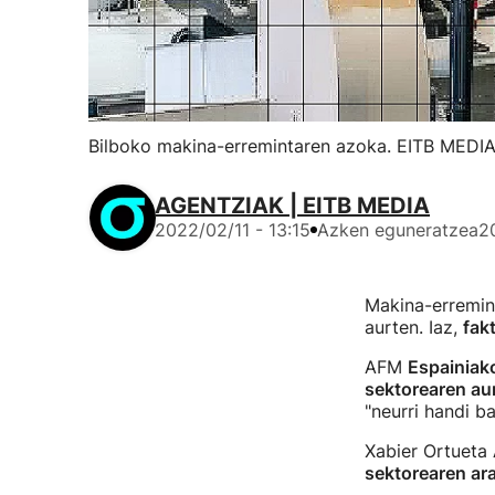
Bilboko makina-erremintaren azoka. EITB MEDIAr
AGENTZIAK | EITB MEDIA
2022/02/11 - 13:15
Azken eguneratzea
2
Makina-erremin
aurten. Iaz,
fak
AFM
Espainiak
sektorearen au
"neurri handi b
Xabier Ortueta
sektorearen ar