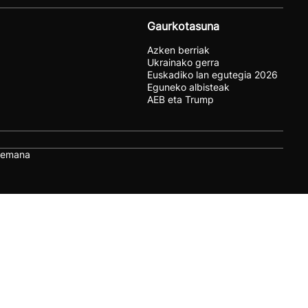
Gaurkotasuna
Azken berriak
Ukrainako gerra
Euskadiko lan egutegia 2026
Eguneko albisteak
AEB eta Trump
remana