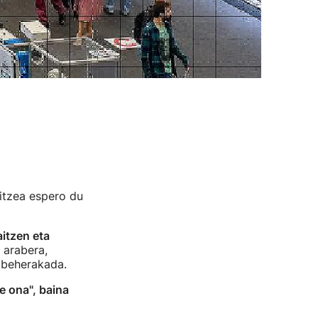
itzea espero du
itzen eta
 arabera,
 beherakada.
e ona", baina