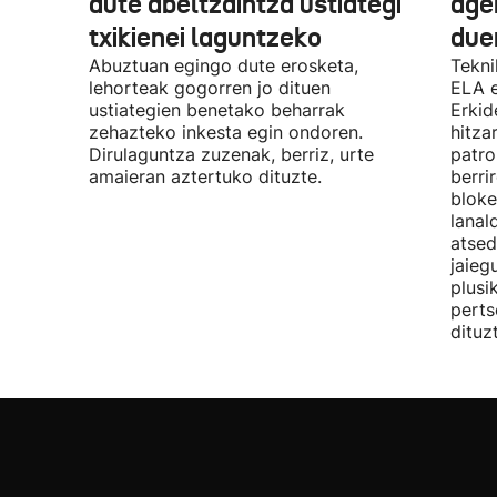
dute abeltzaintza ustiategi
ager
txikienei laguntzeko
due
Abuztuan egingo dute erosketa,
Tekni
lehorteak gogorren jo dituen
ELA 
ustiategien benetako beharrak
Erkid
zehazteko inkesta egin ondoren.
hitza
Dirulaguntza zuzenak, berriz, urte
patro
amaieran aztertuko dituzte.
berri
bloke
lanal
atsed
jaieg
plusi
perts
dituz