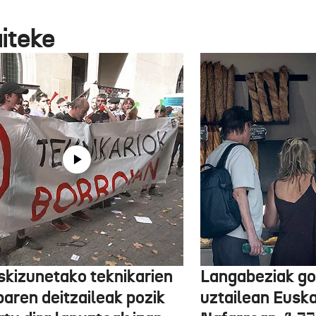
aiteke
skizunetako teknikarien
Langabeziak go
baren deitzaileak pozik
uztailean Euska