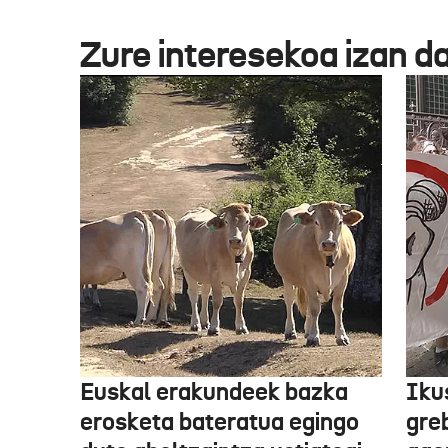
Zure interesekoa izan d
Euskal erakundeek bazka
Iku
erosketa bateratua egingo
gre