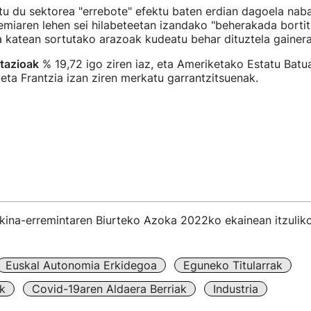
atu du sektorea "errebote" efektu baten erdian dagoela na
miaren lehen sei hilabeteetan izandako "beherakada borti
a katean sortutako arazoak kudeatu behar dituztela gainera
tazioak
% 19,72 igo ziren iaz, eta Ameriketako Estatu Batua
a eta Frantzia izan ziren merkatu garrantzitsuenak.
kina-erremintaren Biurteko Azoka 2022ko ekainean itzulik
Euskal Autonomia Erkidegoa
Eguneko Titularrak
k
Covid-19aren Aldaera Berriak
Industria