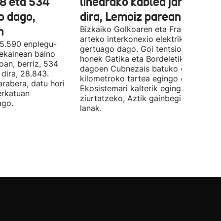
78 eta 534
linearako kablea jartzen ha
o dago,
dira, Lemoiz parean
n
Bizkaiko Golkoaren eta Frantziaren
arteko interkonexio elektrikoa
05.590 enplegu-
gertuago dago. Goi tentsioko linea
 ekainean baino
honek Gatika eta Bordeletik gertu
oan, berriz, 534
dagoen Cubnezais batuko ditu eta 2
dira, 28.843.
kilometroko tartea egingo du ur azpi
arabera, datu hori
Ekosistemari kalterik egingo ez zaiol
erkatuan
ziurtatzeko, Aztik gainbegiratuko dit
ago.
lanak.