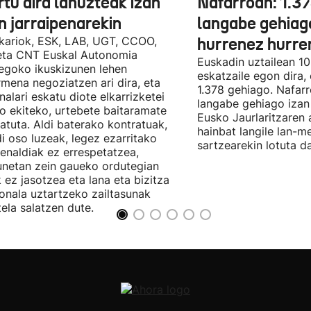
tu dira lanuzteak izan
Nafarroan: 1.3
n jarraipenarekin
langabe gehiag
kariok, ESK, LAB, UGT, CCOO,
hurrenez hurre
eta CNT Euskal Autonomia
Euskadin uztailean 1
egoko ikuskizunen lehen
eskatzaile egon dira,
rmena negoziatzen ari dira, eta
1.378 gehiago. Nafarr
nalari eskatu diote elkarrizketei
langabe gehiago izan 
ro ekiteko, urtebete baitaramate
Eusko Jaurlaritzaren 
atuta. Aldi baterako kontratuak,
hainbat langile lan-m
di oso luzeak, legez ezarritako
sartzearekin lotuta d
enaldiak ez errespetatzea,
unetan zein gaueko ordutegian
k ez jasotzea eta lana eta bizitza
onala uztartzeko zailtasunak
tela salatzen dute.