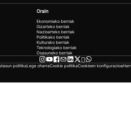
Orain
Ekonomiako berriak
Gizarteko berriak
Nazioarteko berriak
Politikako berriak
Kulturako berriak
Teknologiako berriak
Osasuneko berriak
utasun politika
Lege oharra
Cookie politika
Cookieen konfigurazioa
Har