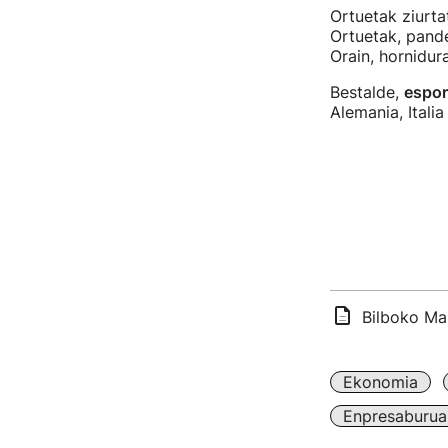
Ortuetak ziurt
Ortuetak, pande
Orain, hornidur
Bestalde,
espor
Alemania, Itali
Bilboko Ma
Ekonomia
Enpresaburua