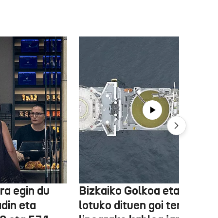
ra egin du
Bizkaiko Golkoa eta Frantz
din eta
lotuko dituen goi tentsioko