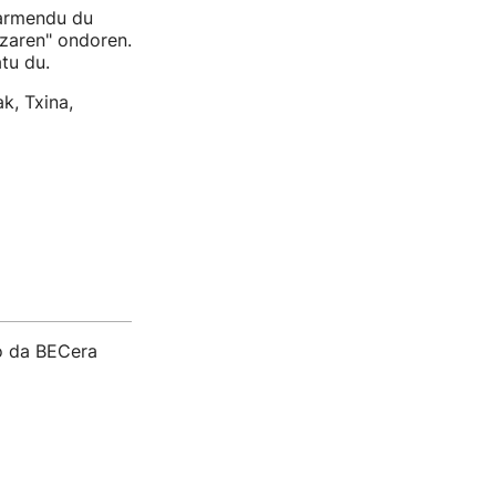
barmendu du
tzaren" ondoren.
tu du.
k, Txina,
o da BECera