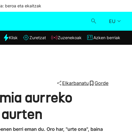
ia: beroa eta ekaitzak
EU
dia
Klisk
Zuretzat
Zuzenekoak
Azken berriak
Klisk
Zuzenekoak
Zuretzat
Elkarbanatu
Gorde
mia aurreko
Azken berriak
 aurten
en berri eman du. Oro har, "urte ona", baina