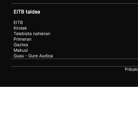
EITB taldea
EITB
Kirolak
Telebista nahieran
Primeran
Gaztea
Makusi
Guau - Gure Audioa
Pribat