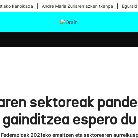
|
|
tiako kanoikada
Andre Maria Zuriaren azken txanpa
Egurald
tura
Ikusmiran
Egural
Osasuna
Teknologia
aren sektoreak pande
 gainditzea espero du
ederazioak 2021eko emaitzen eta sektorearen aurreikuspen