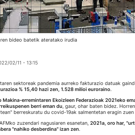
en bideo batetik ateratako irudia
022/02/11 - 13:15
taren sektoreak pandemia aurreko fakturazio datuak gaind
turazioa % 15,40 hazi zen, 1.528 milioi euroraino
.
o Makina-erremintaren Ekoizleen Federazioak
2021eko ema
rreikuspenen berri eman du
, gaur, ohar baten bidez. Horren
atean" berreskuratu du covid-19ak salmentetan eragin zuen
 AFMko zuzendari nagusiaren esanetan,
2021a, oro har, "urt
abera "nahiko desberdina" izan zen
.