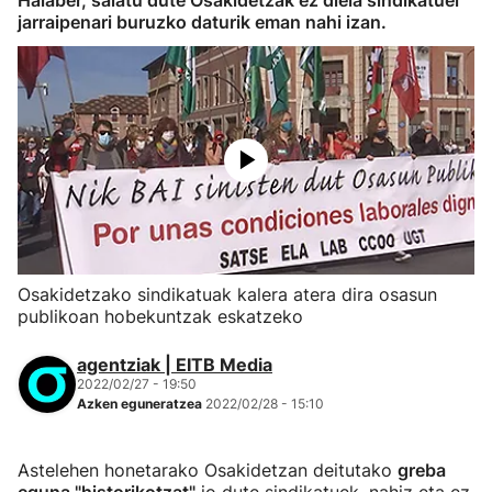
Halaber, salatu dute Osakidetzak ez diela sindikatuei
jarraipenari buruzko daturik eman nahi izan.
Osakidetzako sindikatuak kalera atera dira osasun
publikoan hobekuntzak eskatzeko
agentziak | EITB Media
2022/02/27 - 19:50
Azken eguneratzea
2022/02/28 - 15:10
Astelehen honetarako Osakidetzan deitutako
greba