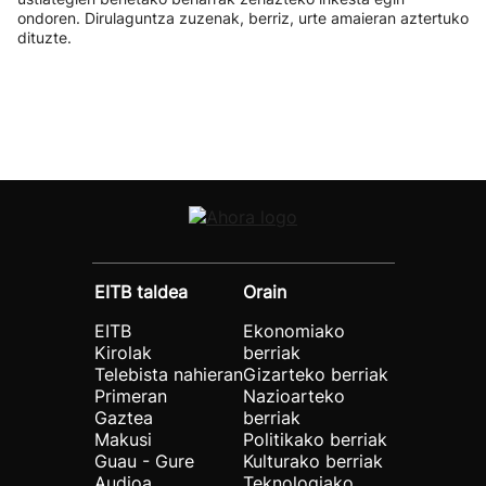
ondoren. Dirulaguntza zuzenak, berriz, urte amaieran aztertuko
dituzte.
EITB taldea
Orain
EITB
Ekonomiako
Kirolak
berriak
Telebista nahieran
Gizarteko berriak
Primeran
Nazioarteko
Gaztea
berriak
Makusi
Politikako berriak
Guau - Gure
Kulturako berriak
Audioa
Teknologiako