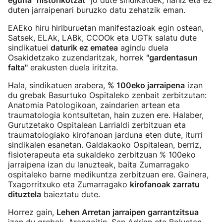
eguna "historikotzat"
jo dute sindikatuek, nahiz eta ez
duten jarraipenari buruzko datu zehatzik eman.
EAEko hiru hiriburuetan manifestazioak egin ostean,
Satsek, ELAk, LABk, CCOOk eta UGTk salatu dute
sindikatuei
daturik ez ematea
agindu duela
Osakidetzako zuzendaritzak, horrek
"gardentasun
falta"
erakusten duela iritzita.
Hala, sindikatuen arabera,
% 100eko jarraipena
izan
du grebak Basurtuko Ospitaleko zenbait zerbitzutan:
Anatomia Patologikoan, zaindarien artean eta
traumatologia kontsultetan, hain zuzen ere. Halaber,
Gurutzetako Ospitalean Larrialdi zerbitzuan eta
traumatologiako kirofanoan jarduna eten dute, iturri
sindikalen esanetan. Galdakaoko Ospitalean, berriz,
fisioterapeuta eta sukaldeko zerbitzuan % 100eko
jarraipena izan du lanuzteak, baita Zumarragako
ospitaleko barne medikuntza zerbitzuan ere. Gainera,
Txagorritxuko eta Zumarragako
kirofanoak zarratu
dituztela
baieztatu dute.
Horrez gain,
Lehen Arretan jarraipen garrantzitsua