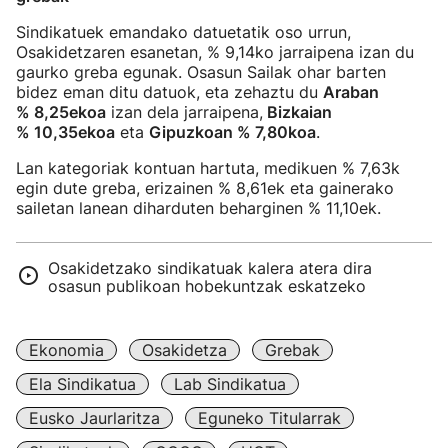
Sindikatuek emandako datuetatik oso urrun,
Osakidetzaren esanetan, % 9,14ko jarraipena izan du
gaurko greba egunak. Osasun Sailak ohar barten
bidez eman ditu datuok, eta zehaztu du
Araban
% 8,25ekoa
izan dela jarraipena,
Bizkaian
% 10,35ekoa
eta
Gipuzkoan % 7,80koa
.
Lan kategoriak kontuan hartuta, medikuen % 7,63k
egin dute greba, erizainen % 8,61ek eta gainerako
sailetan lanean diharduten beharginen % 11,10ek.
Osakidetzako sindikatuak kalera atera dira
osasun publikoan hobekuntzak eskatzeko
Ekonomia
Osakidetza
Grebak
Ela Sindikatua
Lab Sindikatua
Eusko Jaurlaritza
Eguneko Titularrak