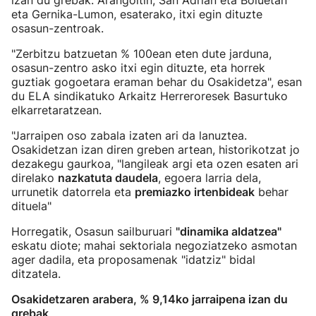
izan du grebak. Arangoitin, San Adrian eta Boluetan
eta Gernika-Lumon, esaterako, itxi egin dituzte
osasun-zentroak.
"Zerbitzu batzuetan % 100ean eten dute jarduna,
osasun-zentro asko itxi egin dituzte, eta horrek
guztiak gogoetara eraman behar du Osakidetza", esan
du ELA sindikatuko Arkaitz Herreroresek Basurtuko
elkarretaratzean.
"Jarraipen oso zabala izaten ari da lanuztea.
Osakidetzan izan diren greben artean, historikotzat jo
dezakegu gaurkoa, "langileak argi eta ozen esaten ari
direlako
nazkatuta daudela
, egoera larria dela,
urrunetik datorrela eta
premiazko irtenbideak
behar
dituela"
Horregatik, Osasun sailburuari
"dinamika aldatzea"
eskatu diote; mahai sektoriala negoziatzeko asmotan
ager dadila, eta proposamenak "idatziz" bidal
ditzatela.
Osakidetzaren arabera, % 9,14ko jarraipena izan du
grebak