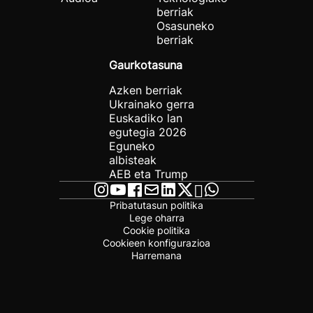
berriak
Osasuneko
berriak
Gaurkotasuna
Azken berriak
Ukrainako gerra
Euskadiko lan
egutegia 2026
Eguneko
albisteak
AEB eta Trump
Pribatutasun politika
Lege oharra
Cookie politika
Cookieen konfigurazioa
Harremana