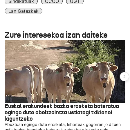
Sindikatuak
CCOO
UGT
Lan Gatazkak
Zure interesekoa izan daiteke
Euskal erakundeek bazka erosketa bateratua
egingo dute abeltzaintza ustiategi txikienei
laguntzeko
Abuztuan egingo dute erosketa, lehorteak gogorren jo dituen
ustiategien benetako beharrak zehazteko inkesta egin