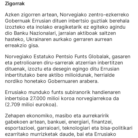
Zigorrak
Azken zigorren artean, Norvegiako zentro-ezkerreko
Gobernuak Errusian dituen inbertsio guztiak berehala
izozteko eta inolako eragiketarik ez egiteko agindu
dio Banku Nazionalari, jarraian aktiboak saltzen
hasteko, Ukrainaren aurkako gerraren aurrean
erreakzio gisa.
Norvegiako Estatuko Pentsio Funts Globalak, gasaren
eta petrolioaren diru-sarrerak atzerrian inbertitzen
dituenak, izoztu eta desegin egingo ditu Errusian
inbertitutako bere aktibo milioidunak, herrialde
nordiko honetako Gobernuaren arabera.
Errusiako munduko funts subiranorik handienaren
inbertsioa 27.000 milioi koroa norvegiarrekoa da
(2.709 milioi eurokoa).
Zehapen ekonomiko, masibo eta aurrekaririk
gabekoen artean, bankuei, energiari, finantzei,
esportazioei, garraioari, teknologiari eta bisa-politikari
ezarritako murrizketak daude, bai eta Errusiako