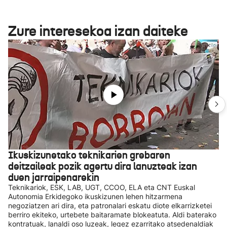
Zure interesekoa izan daiteke
Ikuskizunetako teknikarien grebaren
deitzaileak pozik agertu dira lanuzteak izan
duen jarraipenarekin
Teknikariok, ESK, LAB, UGT, CCOO, ELA eta CNT Euskal
Autonomia Erkidegoko ikuskizunen lehen hitzarmena
negoziatzen ari dira, eta patronalari eskatu diote elkarrizketei
berriro ekiteko, urtebete baitaramate blokeatuta. Aldi baterako
kontratuak, lanaldi oso luzeak, legez ezarritako atsedenaldiak