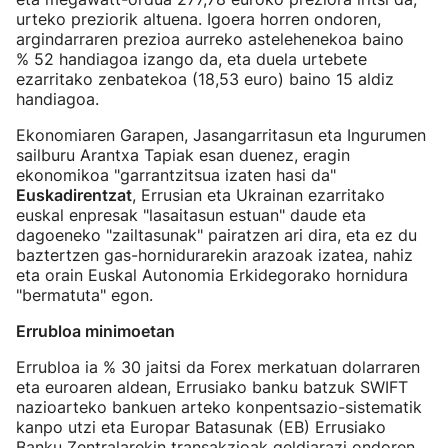
urteko preziorik altuena. Igoera horren ondoren,
argindarraren prezioa aurreko astelehenekoa baino
% 52 handiagoa izango da, eta duela urtebete
ezarritako zenbatekoa (18,53 euro) baino 15 aldiz
handiagoa.
Ekonomiaren Garapen, Jasangarritasun eta Ingurumen
sailburu Arantxa Tapiak esan duenez, eragin
ekonomikoa "garrantzitsua izaten hasi da"
Euskadirentzat
, Errusian eta Ukrainan ezarritako
euskal enpresak "lasaitasun estuan" daude eta
dagoeneko "zailtasunak" pairatzen ari dira, eta ez du
baztertzen gas-hornidurarekin arazoak izatea, nahiz
eta orain Euskal Autonomia Erkidegorako hornidura
"bermatuta" egon.
Errubloa minimoetan
Errubloa ia % 30 jaitsi da Forex merkatuan dolarraren
eta euroaren aldean, Errusiako banku batzuk SWIFT
nazioarteko bankuen arteko konpentsazio-sistematik
kanpo utzi eta Europar Batasunak (EB) Errusiako
Banku Zentralarekin transakzioak geldiarazi ondoren.