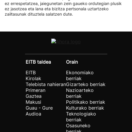
ez errespetatzea, jaiegunetan zein gaueko ordutegian plusik
ez jasotzea eta lana eta bizitza pertsonala uztartzeko
zailtasunak dituztela salatzen dute.
EITB taldea
Orain
EITB
Ekonomiako
Kirolak
berriak
Telebista nahieran
Gizarteko berriak
Primeran
Nazioarteko
Gaztea
berriak
Makusi
Politikako berriak
Guau - Gure
Kulturako berriak
Audioa
Teknologiako
berriak
Osasuneko
berriak