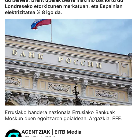
du behera. Brent upelak beste maximo bat lortu du
Londreseko etorkizunen merkatuan, eta Espainian
elektrizitatea % 8 igo da.
Errusiako bandera nazionala Errusiako Bankuak
Moskun duen egoitzaren goialdean. Argazkia: EFE.
AGENTZIAK | EITB Media