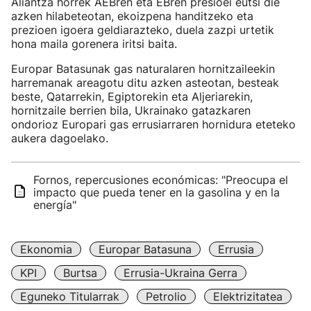
Aliantza horrek AEBren eta EBren presioei eutsi die
azken hilabeteotan, ekoizpena handitzeko eta
prezioen igoera geldiarazteko, duela zazpi urtetik
hona maila gorenera iritsi baita.
Europar Batasunak gas naturalaren hornitzaileekin
harremanak areagotu ditu azken asteotan, besteak
beste, Qatarrekin, Egiptorekin eta Aljeriarekin,
hornitzaile berrien bila, Ukrainako gatazkaren
ondorioz Europari gas errusiarraren hornidura eteteko
aukera dagoelako.
Fornos, repercusiones económicas: "Preocupa el
impacto que pueda tener en la gasolina y en la
energía"
Ekonomia
Europar Batasuna
Errusia
KPI
Burtsa
Errusia-Ukraina Gerra
Eguneko Titularrak
Petrolio
Elektrizitatea