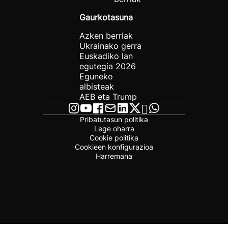
Gaurkotasuna
Azken berriak
Ukrainako gerra
Euskadiko lan
egutegia 2026
Eguneko
albisteak
AEB eta Trump
Pribatutasun politika
Lege oharra
Cookie politika
Cookieen konfigurazioa
Harremana