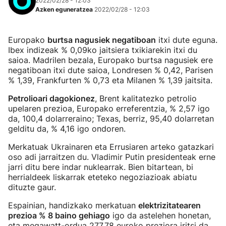
2022/02/28 - 12:03
Azken eguneratzea
2022/02/28 - 12:03
Europako
burtsa nagusiek negatiboan
itxi dute eguna.
Ibex indizeak % 0,09ko jaitsiera txikiarekin itxi du
saioa. Madrilen bezala, Europako burtsa nagusiek ere
negatiboan itxi dute saioa, Londresen % 0,42, Parisen
% 1,39, Frankfurten % 0,73 eta Milanen % 1,39 jaitsita.
Petrolioari dagokionez
, Brent kalitatezko petrolio
upelaren prezioa, Europako erreferentzia, % 2,57 igo
da, 100,4 dolarreraino; Texas, berriz, 95,40 dolarretan
gelditu da, % 4,16 igo ondoren.
Merkatuak Ukrainaren eta Errusiaren arteko gatazkari
oso adi jarraitzen du. Vladimir Putin presidenteak erne
jarri ditu bere indar nuklearrak. Bien bitartean, bi
herrialdeek liskarrak eteteko negoziazioak abiatu
dituzte gaur.
Espainian, handizkako merkatuan
elektrizitatearen
prezioa % 8 baino gehiago
igo da astelehen honetan,
eta megawatt-ordua 277,78 euroko preziora iritsi da,