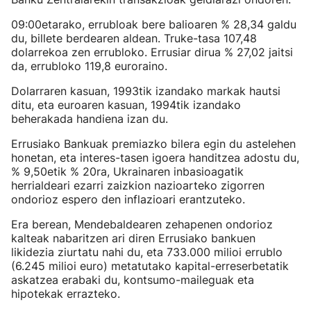
09:00etarako, errubloak bere balioaren % 28,34 galdu
du, billete berdearen aldean. Truke-tasa 107,48
dolarrekoa zen errubloko. Errusiar dirua % 27,02 jaitsi
da, errubloko 119,8 euroraino.
Dolarraren kasuan, 1993tik izandako markak hautsi
ditu, eta euroaren kasuan, 1994tik izandako
beherakada handiena izan du.
Errusiako Bankuak premiazko bilera egin du astelehen
honetan, eta interes-tasen igoera handitzea adostu du,
% 9,50etik % 20ra, Ukrainaren inbasioagatik
herrialdeari ezarri zaizkion nazioarteko zigorren
ondorioz espero den inflazioari erantzuteko.
Era berean, Mendebaldearen zehapenen ondorioz
kalteak nabaritzen ari diren Errusiako bankuen
likidezia ziurtatu nahi du, eta 733.000 milioi errublo
(6.245 milioi euro) metatutako kapital-erreserbetatik
askatzea erabaki du, kontsumo-maileguak eta
hipotekak errazteko.