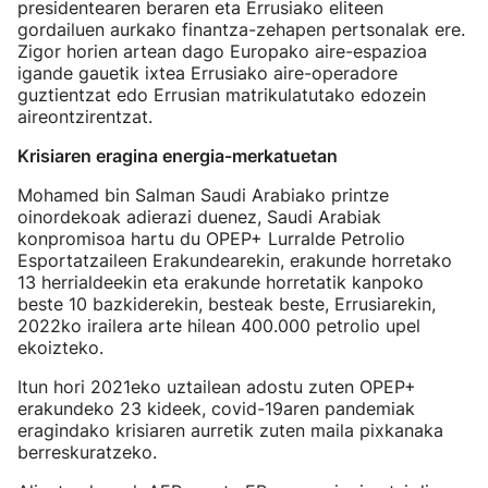
presidentearen beraren eta Errusiako eliteen
gordailuen aurkako finantza-zehapen pertsonalak ere.
Zigor horien artean dago Europako aire-espazioa
igande gauetik ixtea Errusiako aire-operadore
guztientzat edo Errusian matrikulatutako edozein
aireontzirentzat.
Krisiaren eragina energia-merkatuetan
Mohamed bin Salman Saudi Arabiako printze
oinordekoak adierazi duenez, Saudi Arabiak
konpromisoa hartu du OPEP+ Lurralde Petrolio
Esportatzaileen Erakundearekin, erakunde horretako
13 herrialdeekin eta erakunde horretatik kanpoko
beste 10 bazkiderekin, besteak beste, Errusiarekin,
2022ko irailera arte hilean 400.000 petrolio upel
ekoizteko.
Itun hori 2021eko uztailean adostu zuten OPEP+
erakundeko 23 kideek, covid-19aren pandemiak
eragindako krisiaren aurretik zuten maila pixkanaka
berreskuratzeko.