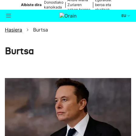
Donostiako
|
|
Albiste dira
Zuriaren
beroa eta
kanoikada
azken txanpa
ekaitzak
EU
Hasiera
Burtsa
Aktualitatea
Bilatzailea
Politika
Burtsa
Kultura
Ikusmiran
Eguraldia