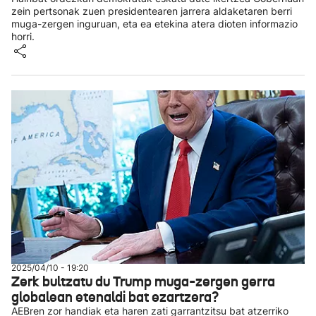
zein pertsonak zuen presidentearen jarrera aldaketaren berri
muga-zergen inguruan, eta ea etekina atera dioten informazio
horri.
2025/04/10 - 19:20
Zerk bultzatu du Trump muga-zergen gerra
globalean etenaldi bat ezartzera?
AEBren zor handiak eta haren zati garrantzitsu bat atzerriko