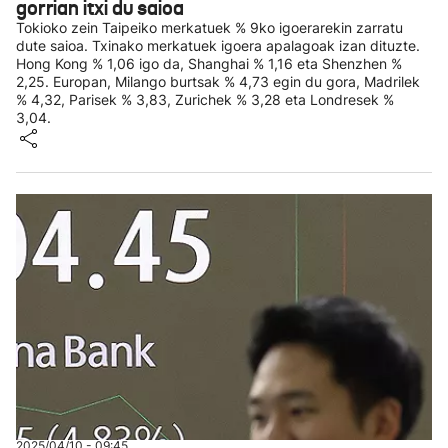
gorrian itxi du saioa
Tokioko zein Taipeiko merkatuek % 9ko igoerarekin zarratu
dute saioa. Txinako merkatuek igoera apalagoak izan dituzte.
Hong Kong % 1,06 igo da, Shanghai % 1,16 eta Shenzhen %
2,25. Europan, Milango burtsak % 4,73 egin du gora, Madrilek
% 4,32, Parisek % 3,83, Zurichek % 3,28 eta Londresek %
3,04.
2025/04/10 - 09:45