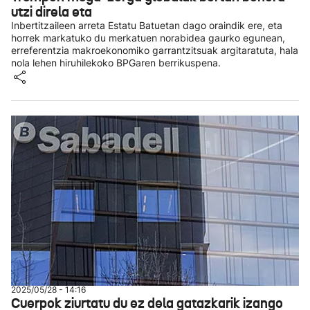
utzi direla eta
Inbertitzaileen arreta Estatu Batuetan dago oraindik ere, eta
horrek markatuko du merkatuen norabidea gaurko egunean,
erreferentzia makroekonomiko garrantzitsuak argitaratuta, hala
nola lehen hiruhilekoko BPGaren berrikuspena.
2025/05/28 - 14:16
Cuerpok ziurtatu du ez dela gatazkarik izango