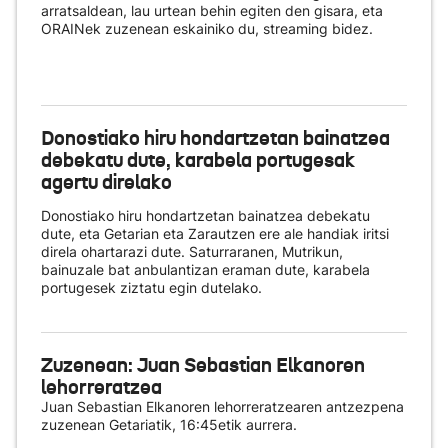
arratsaldean, lau urtean behin egiten den gisara, eta
ORAINek zuzenean eskainiko du
, streaming bidez.
Donostiako hiru hondartzetan bainatzea
debekatu dute, karabela portugesak
agertu direlako
Donostiako hiru hondartzetan bainatzea debekatu
dute, eta Getarian eta Zarautzen ere ale handiak iritsi
direla ohartarazi dute. Saturraranen, Mutrikun,
bainuzale bat anbulantizan eraman dute, karabela
portugesek ziztatu egin dutelako.
Zuzenean: Juan Sebastian Elkanoren
lehorreratzea
Juan Sebastian Elkanoren lehorreratzearen antzezpena
zuzenean Getariatik, 16:45etik aurrera.