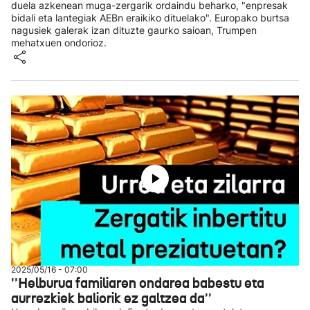
duela azkenean muga-zergarik ordaindu beharko, "enpresak
bidali eta lantegiak AEBn eraikiko dituelako". Europako burtsa
nagusiek galerak izan dituzte gaurko saioan, Trumpen
mehatxuen ondorioz.
2025/05/16 - 07:00
''Helburua familiaren ondarea babestu eta
aurrezkiek baliorik ez galtzea da''