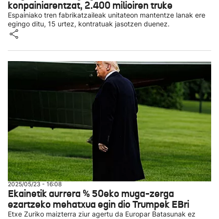
konpainiarentzat, 2.400 milioiren truke
Espainiako tren fabrikatzaileak unitateon mantentze lanak ere
egingo ditu, 15 urtez, kontratuak jasotzen duenez.
2025/05/23 - 16:08
Ekainetik aurrera % 50eko muga-zerga
ezartzeko mehatxua egin dio Trumpek EBri
Etxe Zuriko maizterra ziur agertu da Europar Batasunak ez