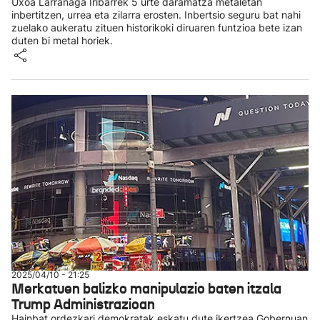
Uxoa Larrañaga Iribarrek 5 urte daramatza metaletan
inbertitzen, urrea eta zilarra erosten. Inbertsio seguru bat nahi
zuelako aukeratu zituen historikoki diruaren funtzioa bete izan
duten bi metal horiek.
2025/04/10 - 21:25
Merkatuen balizko manipulazio baten itzala
Trump Administrazioan
Hainbat ordezkari demokratak eskatu dute ikertzea Gobernuan