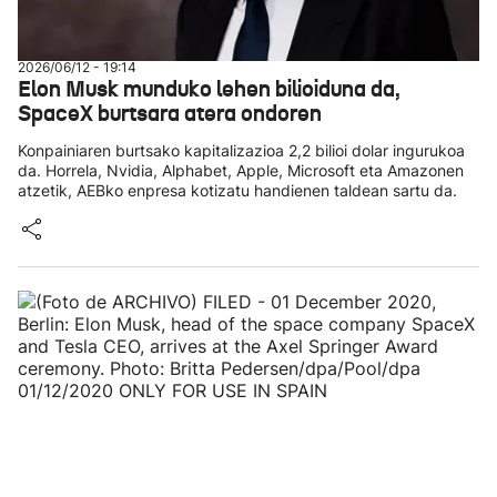
2026/06/12 - 19:14
Elon Musk munduko lehen bilioiduna da,
SpaceX burtsara atera ondoren
Konpainiaren burtsako kapitalizazioa 2,2 bilioi dolar ingurukoa
da. Horrela, Nvidia, Alphabet, Apple, Microsoft eta Amazonen
atzetik, AEBko enpresa kotizatu handienen taldean sartu da.