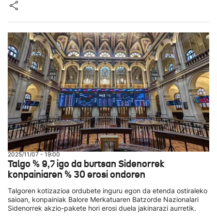
2025/11/07 - 19:00
Talgo % 9,7 igo da burtsan Sidenorrek
konpainiaren % 30 erosi ondoren
Talgoren kotizazioa ordubete inguru egon da etenda ostiraleko
saioan, konpainiak Balore Merkatuaren Batzorde Nazionalari
Sidenorrek akzio-pakete hori erosi duela jakinarazi aurretik.