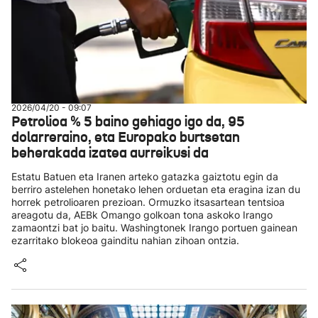
2026/04/20 - 09:07
Petrolioa % 5 baino gehiago igo da, 95
dolarreraino, eta Europako burtsetan
beherakada izatea aurreikusi da
Estatu Batuen eta Iranen arteko gatazka gaiztotu egin da
berriro astelehen honetako lehen orduetan eta eragina izan du
horrek petrolioaren prezioan. Ormuzko itsasartean tentsioa
areagotu da, AEBk Omango golkoan tona askoko Irango
zamaontzi bat jo baitu. Washingtonek Irango portuen gainean
ezarritako blokeoa gainditu nahian zihoan ontzia.