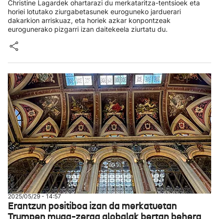
Christine Lagardek ohartarazi du merkataritza-tentsioek eta
horiei lotutako ziurgabetasunek euroguneko jarduerari
dakarkion arriskuaz, eta horiek azkar konpontzeak
eurogunerako pizgarri izan daitekeela ziurtatu du.
2025/05/29 - 14:57
Erantzun positiboa izan da merkatuetan
Trumpen muga-zerga globalak bertan behera