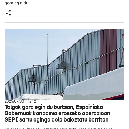
gora egin du.
2025/07/30 - 12:12
Talgok gora egin du burtsan, Espainiako
Gobernuak konpainia erosteko operazioan
SEPI sartu egingo dela baieztatu berritan