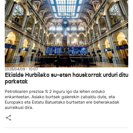
2026/04/09 - 10:07
Ekialde Hurbileko su-eten hauskorrak urduri ditu
parketak
Petrolioaren prezioa % 2 inguru igo da lehen orduko
enkanteetan. Asiako burtsek galerekin zabaldu dute, eta
Europako eta Estatu Batuetako burtsetan ere beherakadak
aurreikusi dira.