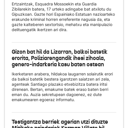
Ertzaintzak, Esquadra Mossoekin eta Guardia
Zibilarekin batera, 17 urteko adingabe bat atxilotu du
Gipuzkoan. Gazte hori Espainiako Estatuan nazioarteko
erakunde kriminal horren erreferente nagusia da, eta
gazte kalteberen sextortsio, mehatxu eta manipulazio
delituengatik ikertzen ari dira.
Gizon bat hil da Lizarran, balkoi batetik
erorita, Poliziarengandik ihesi zihoala,
genero-indarkeria kasu baten ostean
Ikerketaren arabera, hildakoa laugarren solairutik erori
da balkoi batetik bestera igarotzen saiatzen ari zela,
agenteak Santiago plazako etxebizitza batera iritsi
direnean. Bertan, emakume batek eraso baten berri
eman du. Auzia sekretupean dagoenez, ez dute
emakumearen egoeraz informatu.
Testigantza berriek agerian utzi dituzte