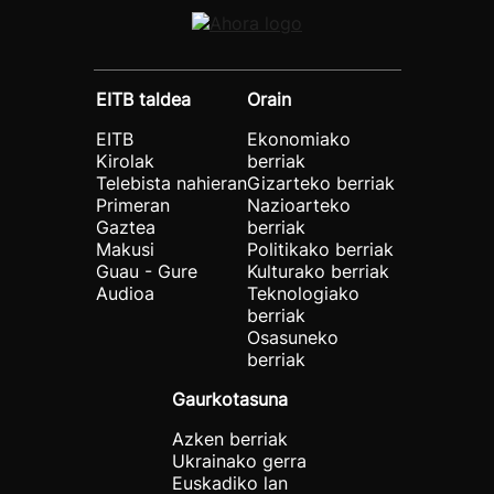
EITB taldea
Orain
EITB
Ekonomiako
Kirolak
berriak
Telebista nahieran
Gizarteko berriak
Primeran
Nazioarteko
Gaztea
berriak
Makusi
Politikako berriak
Guau - Gure
Kulturako berriak
Audioa
Teknologiako
berriak
Osasuneko
berriak
Gaurkotasuna
Azken berriak
Ukrainako gerra
Euskadiko lan