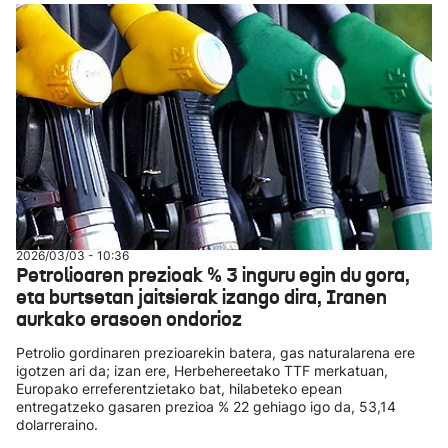
2026/03/03 - 10:36
Petrolioaren prezioak % 3 inguru egin du gora,
eta burtsetan jaitsierak izango dira, Iranen
aurkako erasoen ondorioz
Petrolio gordinaren prezioarekin batera, gas naturalarena ere
igotzen ari da; izan ere, Herbehereetako TTF merkatuan,
Europako erreferentzietako bat, hilabeteko epean
entregatzeko gasaren prezioa % 22 gehiago igo da, 53,14
dolarreraino.