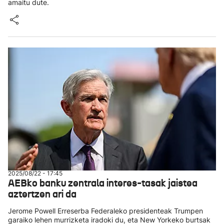
amaitu dute.
2025/08/22 - 17:45
AEBko banku zentrala interes-tasak jaistea
aztertzen ari da
Jerome Powell Erreserba Federaleko presidenteak Trumpen
garaiko lehen murrizketa iradoki du, eta New Yorkeko burtsak