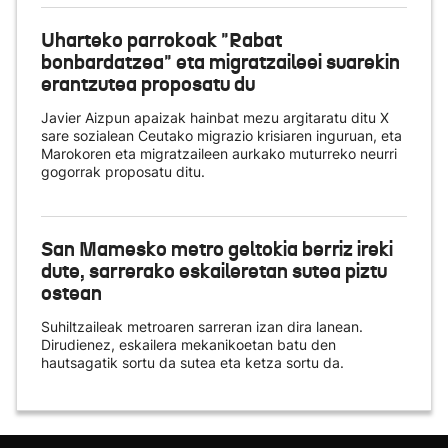
Uharteko parrokoak "Rabat
bonbardatzea" eta migratzaileei suarekin
erantzutea proposatu du
Javier Aizpun apaizak hainbat mezu argitaratu ditu X
sare sozialean Ceutako migrazio krisiaren inguruan, eta
Marokoren eta migratzaileen aurkako muturreko neurri
gogorrak proposatu ditu.
San Mamesko metro geltokia berriz ireki
dute, sarrerako eskaileretan sutea piztu
ostean
Suhiltzaileak metroaren sarreran izan dira lanean.
Dirudienez, eskailera mekanikoetan batu den
hautsagatik sortu da sutea eta ketza sortu da.