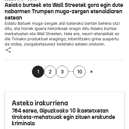
Asiako burtsek eta Wall Streetek gora egin dute
nabarmen Trumpen muga-zergen etenaldiaren
ostean
Estatu Batuek muga-zergak aldi baterako bertan behera utzi
ditu, eta horrek igoera historikoak eragin ditu Asiako burtsa-
merkatuetan eta Wall Streeten. Hala ere, neurri-etenaldiak ez
die Txinako produktuei eragingo; inbertitzeko grina suspertu
da ordea, ziurgabetasunez betetako asteen ondoren.
...
»
1
2
3
10
Asteko irakurriena
764 sarea, Gipuzkoako 10 ikastetxetan
tiroketa-mehatxuak egin zituen erakunde
kriminala