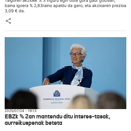
Talgoren akzioek % 3 inguru egin dute gora gaur goizean,
baina igoera % 2,83raino apaldu da gero, eta akzioaren prezioa
3,09 € da.
2025/07/24 - 19:13
EBZk % 2an mantendu ditu interes-tasak,
aurreikuspenak beteta