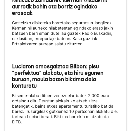
Mitikako zaindariek Kerman Villate hil
aurretik behin eta berriz egindako
erasoak
Gasteizko diskoteka horretako segurtasun-langileek
Kerman hil aurreko hilabeteetan egindako eraso jakin
batzuen berri eman dute lau gaztek Radio Euskadin,
esklusiban, erreportaje batean. Kasu guztiak
Ertzaintzaren aurrean salatu zituzten.
Luciaren amesgaiztoa Bilbon: pisu
"perfektua" alokatu, eta hiru egunen
buruan, maula baten biktima dela
konturatu
Bi seme-alaba dituen venezuelar batek 2.000 euro
ordaindu ditu Deustun alokairuko etxebizitza
batengatik, baina etxea apartamentu turistiko bat da
berez. Iruzurgileak gutxienez 10 pertsonari alokatu die,
tartean Luciari berari. Biktima horrekin mintzatu da
EITB.