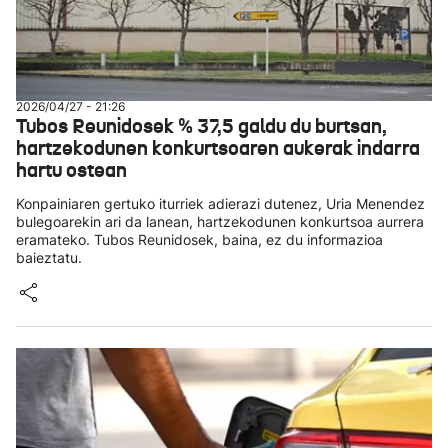
2026/04/27 - 21:26
Tubos Reunidosek % 37,5 galdu du burtsan,
hartzekodunen konkurtsoaren aukerak indarra
hartu ostean
Konpainiaren gertuko iturriek adierazi dutenez, Uria Menendez
bulegoarekin ari da lanean, hartzekodunen konkurtsoa aurrera
eramateko. Tubos Reunidosek, baina, ez du informazioa
baieztatu.