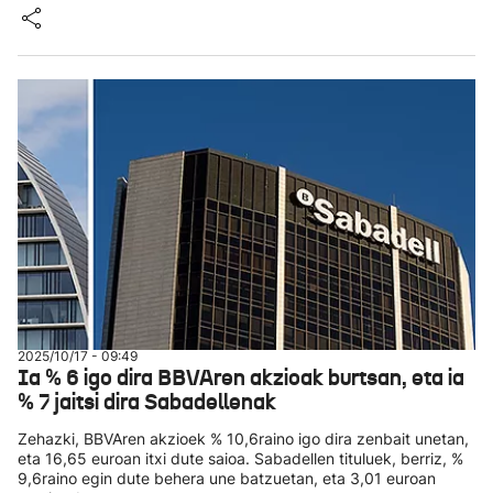
2025/10/17 - 09:49
Ia % 6 igo dira BBVAren akzioak burtsan, eta ia
% 7 jaitsi dira Sabadellenak
Zehazki, BBVAren akzioek % 10,6raino igo dira zenbait unetan,
eta 16,65 euroan itxi dute saioa. Sabadellen tituluek, berriz, %
9,6raino egin dute behera une batzuetan, eta 3,01 euroan