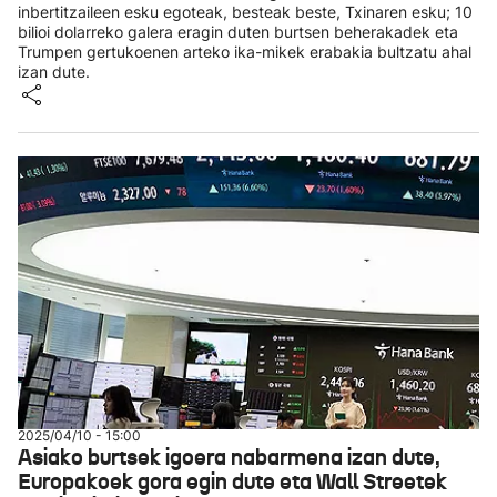
inbertitzaileen esku egoteak, besteak beste, Txinaren esku; 10
bilioi dolarreko galera eragin duten burtsen beherakadek eta
Trumpen gertukoenen arteko ika-mikek erabakia bultzatu ahal
izan dute.
2025/04/10 - 15:00
Asiako burtsek igoera nabarmena izan dute,
Europakoek gora egin dute eta Wall Streetek