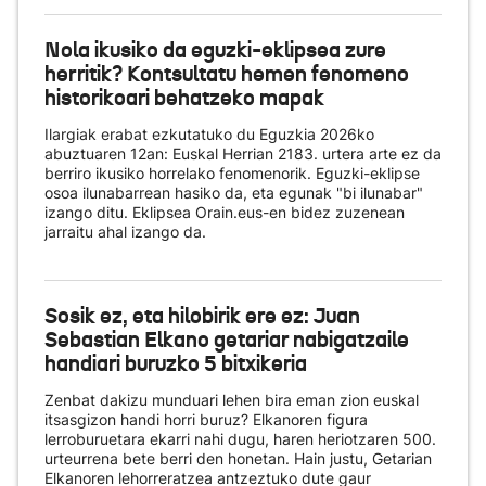
Nola ikusiko da eguzki-eklipsea zure
herritik? Kontsultatu hemen fenomeno
historikoari behatzeko mapak
Ilargiak erabat ezkutatuko du Eguzkia 2026ko
abuztuaren 12an: Euskal Herrian 2183. urtera arte ez da
berriro ikusiko horrelako fenomenorik. Eguzki-eklipse
osoa ilunabarrean hasiko da, eta egunak "bi ilunabar"
izango ditu. Eklipsea Orain.eus-en bidez zuzenean
jarraitu ahal izango da.
Sosik ez, eta hilobirik ere ez: Juan
Sebastian Elkano getariar nabigatzaile
handiari buruzko 5 bitxikeria
Zenbat dakizu munduari lehen bira eman zion euskal
itsasgizon handi horri buruz? Elkanoren figura
lerroburuetara ekarri nahi dugu, haren heriotzaren 500.
urteurrena bete berri den honetan. Hain justu, Getarian
Elkanoren lehorreratzea antzeztuko dute gaur