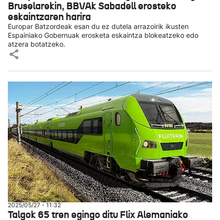
Bruselarekin, BBVAk Sabadell erosteko
eskaintzaren harira
Europar Batzordeak esan du ez dutela arrazoirik ikusten
Espainiako Gobernuak erosketa eskaintza blokeatzeko edo
atzera botatzeko.
2025/05/27 - 11:32
Talgok 65 tren egingo ditu Flix Alemaniako