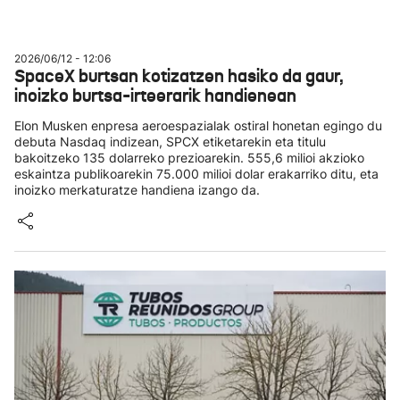
2026/06/12 - 12:06
SpaceX burtsan kotizatzen hasiko da gaur,
inoizko burtsa-irteerarik handienean
Elon Musken enpresa aeroespazialak ostiral honetan egingo du
debuta Nasdaq indizean, SPCX etiketarekin eta titulu
bakoitzeko 135 dolarreko prezioarekin. 555,6 milioi akzioko
eskaintza publikoarekin 75.000 milioi dolar erakarriko ditu, eta
inoizko merkaturatze handiena izango da.