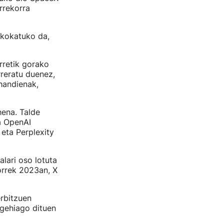
rrekorra
 kokatuko da,
rretik gorako
reratu duenez,
handienak,
hena. Talde
a OpenAI
 eta Perplexity
lari oso lotuta
orrek 2023an, X
rbitzuen
o gehiago dituen