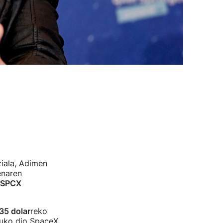
iala, Adimen
enaren
SPCX
135 dolar
reko
etuko dio SpaceX