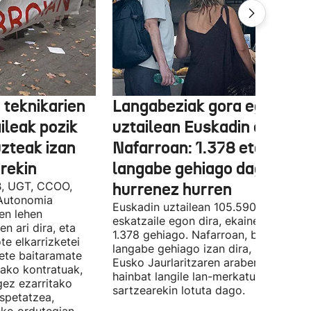
 teknikarien
Langabeziak gora egin du
ileak pozik
uztailean Euskadin eta
uzteak izan
Nafarroan: 1.378 eta 534
rekin
langabe gehiago dago,
B, UGT, CCOO,
hurrenez hurren
Autonomia
Euskadin uztailean 105.590 enplegu-
en lehen
eskatzaile egon dira, ekainean baino
n ari dira, eta
1.378 gehiago. Nafarroan, berriz, 534
te elkarrizketei
langabe gehiago izan dira, 28.843.
bete baitaramate
Eusko Jaurlaritzaren arabera, datu ho
rako kontratuak,
hainbat langile lan-merkatuan
gez ezarritako
sartzearekin lotuta dago.
spetatzea,