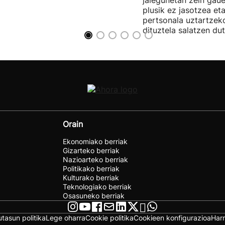
jaiegunetan zein gau
plusik ez jasotzea eta
pertsonala uztartzek
dituztela salatzen dut
Orain
Ekonomiako berriak
Gizarteko berriak
Nazioarteko berriak
Politikako berriak
Kulturako berriak
Teknologiako berriak
Osasuneko berriak
utasun politika
Lege oharra
Cookie politika
Cookieen konfigurazioa
Har