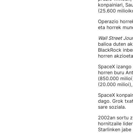
konpainiari, Sa
(25.600 milioiko
Operazio horre
eta horrek mun
Wall Street Jou
balioa duten ak
BlackRock inber
horren akzioeta
SpaceX izango d
horren buru Ant
(850.000 milioi
(20.000 milioi),
SpaceX konpaini
dago. Grok txat
sare soziala.
2002an sortu z
hornitzaile lide
Starlinken jabe