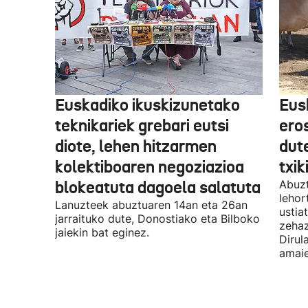
Euskadiko ikuskizunetako
Eus
teknikariek grebari eutsi
ero
diote, lehen hitzarmen
dute
kolektiboaren negoziazioa
txik
blokeatuta dagoela salatuta
Abuzt
lehor
Lanuzteek abuztuaren 14an eta 26an
ustia
jarraituko dute, Donostiako eta Bilboko
zehaz
jaiekin bat eginez.
Dirul
amaie