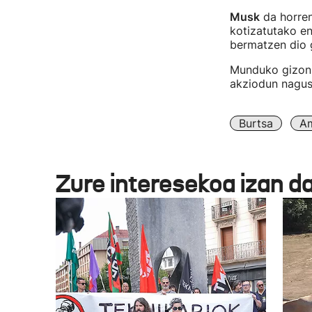
Musk
da horren
kotizatutako e
bermatzen dio g
Munduko gizonik
akziodun nagusi
Burtsa
Am
Zure interesekoa izan d