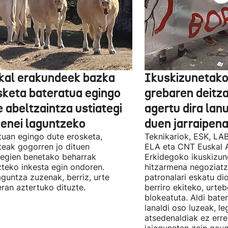
kal erakundeek bazka
Ikuskizunetako
sketa bateratua egingo
grebaren deitza
 abeltzaintza ustiategi
agertu dira lan
ienei laguntzeko
duen jarraipena
uan egingo dute erosketa,
Teknikariok, ESK, LA
teak gogorren jo dituen
ELA eta CNT Euskal 
tegien benetako beharrak
Erkidegoko ikuskizun
teko inkesta egin ondoren.
hitzarmena negoziatze
aguntza zuzenak, berriz, urte
patronalari eskatu dio
ran aztertuko dituzte.
berriro ekiteko, urte
blokeatuta. Aldi bate
lanaldi oso luzeak, le
atsedenaldiak ez erre