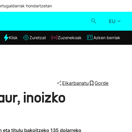
ortugaldarrak hondartzetan
EU
dia
Klisk
Zuretzat
Zuzenekoak
Azken berriak
Klisk
Zuzenekoak
Zuretzat
Elkarbanatu
Gorde
ur, inoizko
Azken berriak
eta titulu bakoitzeko 135 dolarreko