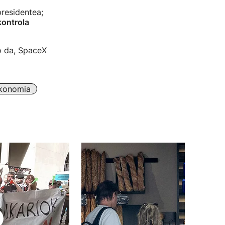
presidentea;
kontrola
o da, SpaceX
konomia