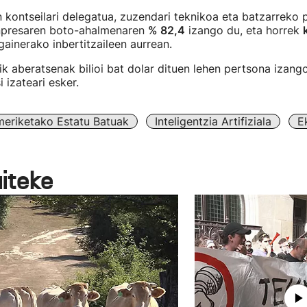
 kontseilari delegatua, zuzendari teknikoa eta batzarreko 
npresaren boto-ahalmenaren
% 82,4
izango du, eta horrek
ainerako inbertitzaileen aurrean.
 aberatsenak bilioi bat dolar dituen lehen pertsona izang
 izateari esker.
eriketako Estatu Batuak
Inteligentzia Artifiziala
E
aiteke