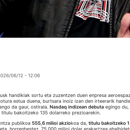
026/06/12 - 12:06
usk handikiak sortu eta zuzentzen duen enpresa aeroespaz
 lotura estua duena, burtsara inoiz izan den irteerarik handi
ango da gaur, ostirala.
Nasdaq
indizean debuta
egingo du,
a titulu bakoitzeko 135 dolarreko prezioarekin.
intza publikoa
555,6 milioi akzio
koa da,
titulu bakoitzeko 
 eta, horrenbestez, 75.000 milioi dolar erakartzea ahalbid