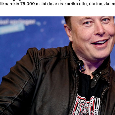
likoarekin 75.000 milioi dolar erakarriko ditu, eta inoizko