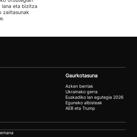
eko ordutegian
 lana eta bizitza
o zailtasunak
e.
Gaurkotasuna
Azken berriak
Ukrainako gerra
Euskadiko lan egutegia 2026
Eguneko albisteak
AEB eta Trump
remana