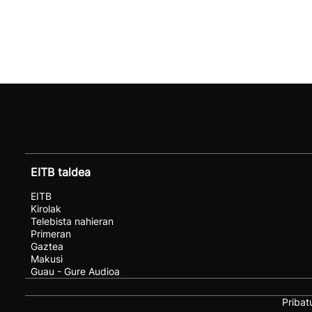
EITB taldea
EITB
Kirolak
Telebista nahieran
Primeran
Gaztea
Makusi
Guau - Gure Audioa
Pribat