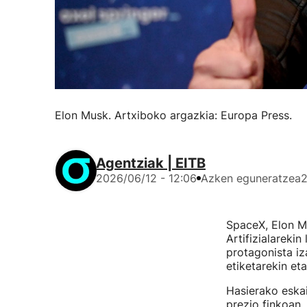
Elon Musk. Artxiboko argazkia: Europa Press.
Agentziak | EITB
2026/06/12 - 12:06
Azken eguneratzea
2
SpaceX, Elon M
Artifizialarekin
protagonista iz
etiketarekin et
Hasierako eska
prezio finkoan,