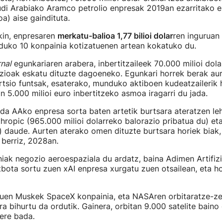
udi Arabiako Aramco petrolio enpresak 2019an ezarritako e
a) aise gaindituta.
kin, enpresaren
merkatu-balioa 1,77 bilioi dolar
ren inguruan
duko 10 konpainia kotizatuenen artean kokatuko du.
rnal
egunkariaren arabera, inbertitzaileek 70.000 milioi dola
zioak eskatu dituzte dagoeneko. Egunkari horrek berak aur
tsio funtsak, esaterako, munduko aktiboen kudeatzailerik 
n 5.000 milioi euro inbertitzeko asmoa iragarri du jada.
a AAko enpresa sorta baten artetik burtsara ateratzen le
hropic (965.000 milioi dolarreko balorazio pribatua du) et
) daude. Aurten aterako omen dituzte burtsara horiek biak,
 berriz, 2028an.
ak negozio aeroespaziala du ardatz, baina Adimen Artifizia
bota sortu zuen xAI enpresa xurgatu zuen otsailean, eta h
uen Muskek SpaceX konpainia, eta NASAren orbitaratze-ze
rra bihurtu da ordutik. Gainera, orbitan 9.000 satelite bain
 ere bada.