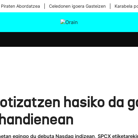
|
|
 Piraten Abordatzea
Celedonen igoera Gasteizen
Karabela p
tura
Ikusmiran
Egural
Osasuna
Teknologia
tizatzen hasiko da ga
k handienean
etan egingo du debuta Nasdaq indizean, SPCX etiketarekin 