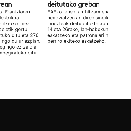
rean
deitutako greban
ta Frantziaren
EAEko lehen lan-hitzarmena
lektrikoa
negoziatzen ari diren sindikatuek
ntsioko linea
lanuzteak deitu dituzte abuztuaren 5,
eletik gertu
14 eta 26rako, lan-hobekuntzak
tuko ditu eta 276
eskatzeko eta patronalari negoziazio
ingo du ur azpian.
berriro ekiteko eskatzeko.
 egingo ez zaiola
inbegiratuko ditu