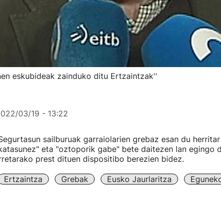
nen eskubideak zainduko ditu Ertzaintzak''
022/03/19 - 13:22
egurtasun sailburuak garraiolarien grebaz esan du herritar
atasunez" eta "oztoporik gabe" bete daitezen lan egingo 
rretarako prest dituen dispositibo berezien bidez.
Ertzaintza
Grebak
Eusko Jaurlaritza
Eguneko