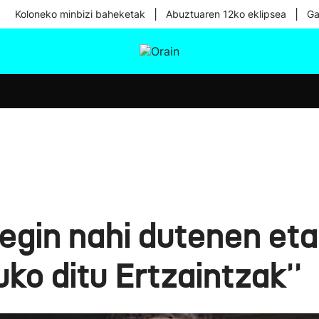
|
|
Koloneko minbizi baheketak
Abuztuaren 12ko eklipsea
Ga
tura
Ikusmiran
Egural
Osasuna
Teknologia
 egin nahi dutenen et
ko ditu Ertzaintzak''