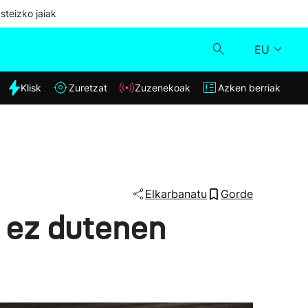
steizko jaiak
EU
dia
Klisk
Zuretzat
Zuzenekoak
Azken berriak
Klisk
Zuzenekoak
Zuretzat
Elkarbanatu
Gorde
a ez dutenen
Azken berriak