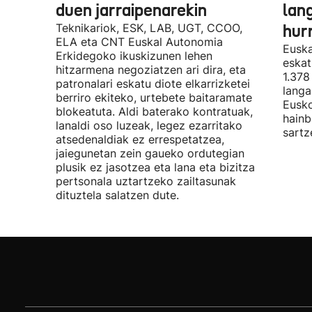
duen jarraipenarekin
lan
Teknikariok, ESK, LAB, UGT, CCOO,
hur
ELA eta CNT Euskal Autonomia
Euska
Erkidegoko ikuskizunen lehen
eskat
hitzarmena negoziatzen ari dira, eta
1.378
patronalari eskatu diote elkarrizketei
langa
berriro ekiteko, urtebete baitaramate
Eusko
blokeatuta. Aldi baterako kontratuak,
hainb
lanaldi oso luzeak, legez ezarritako
sartz
atsedenaldiak ez errespetatzea,
jaiegunetan zein gaueko ordutegian
plusik ez jasotzea eta lana eta bizitza
pertsonala uztartzeko zailtasunak
dituztela salatzen dute.