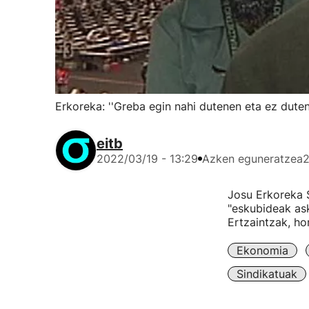
Erkoreka: ''Greba egin nahi dutenen eta ez dute
eitb
2022/03/19 - 13:29
Azken eguneratzea
2
Josu Erkoreka S
"eskubideak ask
Ertzaintzak, ho
Ekonomia
Sindikatuak