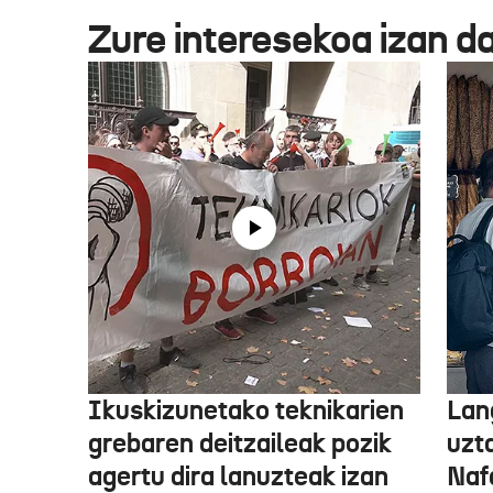
Zure interesekoa izan d
Ikuskizunetako teknikarien
Lan
grebaren deitzaileak pozik
uzt
agertu dira lanuzteak izan
Naf