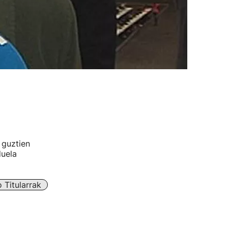
 guztien
duela
 Titularrak