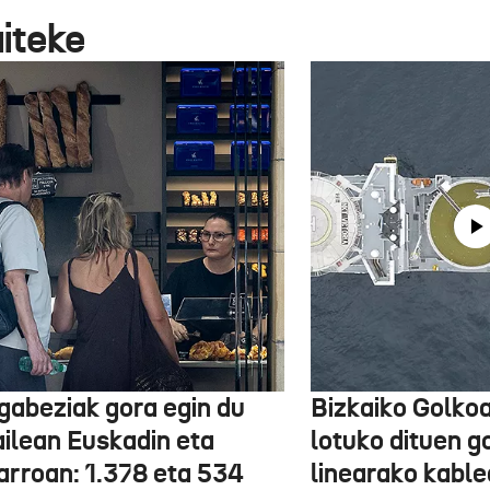
aiteke
gabeziak gora egin du
Bizkaiko Golkoa
ailean Euskadin eta
lotuko dituen g
arroan: 1.378 eta 534
linearako kable