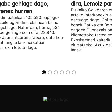
gabe gehiago dago,
dira, Lemoiz pa
renez hurren
Bizkaiko Golkoaren e
arteko interkonexio e
din uztailean 105.590 enplegu-
gertuago dago. Goi te
zaile egon dira, ekainean baino
honek Gatika eta Bord
 gehiago. Nafarroan, berriz, 534
dagoen Cubnezais ba
be gehiago izan dira, 28.843.
kilometroko tartea eg
 Jaurlaritzaren arabera, datu hori
Ekosistemari kalterik
at langile lan-merkatuan
ziurtatzeko, Aztik ga
earekin lotuta dago.
lanak.