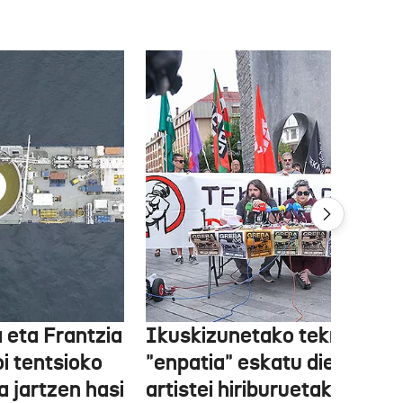
 eta Frantzia
Ikuskizunetako teknikariek
oi tentsioko
"enpatia" eskatu diete
a jartzen hasi
artistei hiriburuetako jaiet