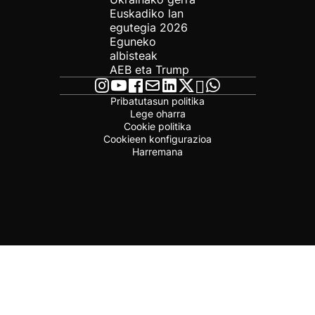
Euskadiko lan
egutegia 2026
Eguneko
albisteak
AEB eta Trump
Pribatutasun politika
Lege oharra
Cookie politika
Cookieen konfigurazioa
Harremana