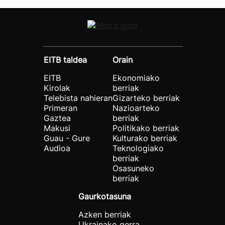
EITB taldea
Orain
EITB
Ekonomiako
Kirolak
berriak
Telebista nahieran
Gizarteko berriak
Primeran
Nazioarteko
Gaztea
berriak
Makusi
Politikako berriak
Guau - Gure
Kulturako berriak
Audioa
Teknologiako
berriak
Osasuneko
berriak
Gaurkotasuna
Azken berriak
Ukrainako gerra