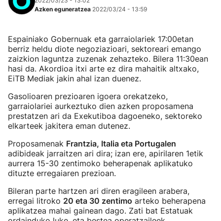
2022/03/23 - 13:02
Azken eguneratzea
2022/03/24 - 13:59
Espainiako Gobernuak eta garraiolariek 17:00etan
berriz heldu diote negoziazioari, sektoreari emango
zaizkion laguntza zuzenak zehazteko. Bilera 11:30ean
hasi da. Akordioa itxi arte ez dira mahaitik altxako,
EiTB Mediak jakin ahal izan duenez.
Gasolioaren prezioaren igoera orekatzeko,
garraiolariei aurkeztuko dien azken proposamena
prestatzen ari da Exekutiboa dagoeneko, sektoreko
elkarteek jakitera eman dutenez.
Proposamenak
Frantzia, Italia eta Portugalen
adibideak jarraitzen ari dira; izan ere, apirilaren 1etik
aurrera 15-30 zentimoko beherapenak aplikatuko
dituzte erregaiaren prezioan.
Bileran parte hartzen ari diren eragileen arabera,
erregai litroko
20 eta 30 zentimo
arteko beherapena
aplikatzea mahai gainean dago. Zati bat Estatuak
ordainduko luke, eta bestea operatzaileek.