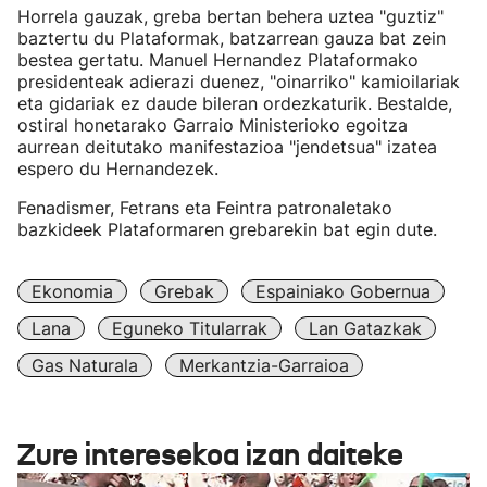
Horrela gauzak, greba bertan behera uztea "guztiz"
baztertu du Plataformak, batzarrean gauza bat zein
bestea gertatu. Manuel Hernandez Plataformako
presidenteak adierazi duenez, "oinarriko" kamioilariak
eta gidariak ez daude bileran ordezkaturik. Bestalde,
ostiral honetarako Garraio Ministerioko egoitza
aurrean deitutako manifestazioa "jendetsua" izatea
espero du Hernandezek.
Fenadismer, Fetrans eta Feintra patronaletako
bazkideek Plataformaren grebarekin bat egin dute.
Ekonomia
Grebak
Espainiako Gobernua
Lana
Eguneko Titularrak
Lan Gatazkak
Gas Naturala
Merkantzia-Garraioa
Zure interesekoa izan daiteke