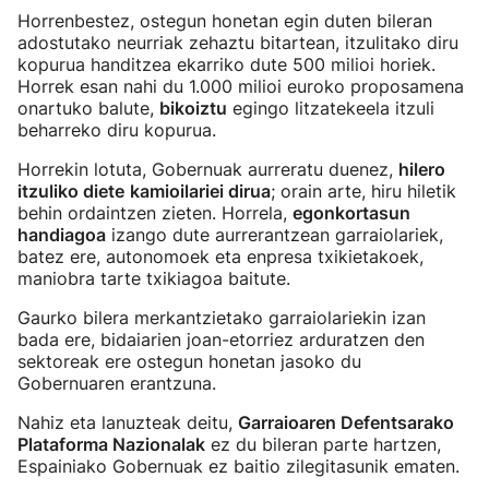
Horrenbestez, ostegun honetan egin duten bileran
adostutako neurriak zehaztu bitartean, itzulitako diru
kopurua handitzea ekarriko dute 500 milioi horiek.
Horrek esan nahi du 1.000 milioi euroko proposamena
onartuko balute,
bikoiztu
egingo litzatekeela itzuli
beharreko diru kopurua.
Horrekin lotuta, Gobernuak aurreratu duenez,
hilero
itzuliko diete
kamioilariei dirua
; orain arte, hiru hiletik
behin ordaintzen zieten. Horrela,
egonkortasun
handiagoa
izango dute aurrerantzean garraiolariek,
batez ere, autonomoek eta enpresa txikietakoek,
maniobra tarte txikiagoa baitute.
Gaurko bilera merkantzietako garraiolariekin izan
bada ere, bidaiarien joan-etorriez arduratzen den
sektoreak ere ostegun honetan jasoko du
Gobernuaren erantzuna.
Nahiz eta lanuzteak deitu,
Garraioaren Defentsarako
Plataforma Nazionalak
ez du bileran parte hartzen,
Espainiako Gobernuak ez baitio zilegitasunik ematen.