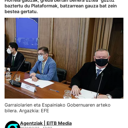
Horrela gauzak, greba bertan behera uztea "guztiz"
baztertu du Plataformak, batzarrean gauza bat zein
bestea gertatu.
Garraiolarien eta Espainiako Gobernuaren arteko
bilera. Argazkia: EFE
Agentziak | EITB Media