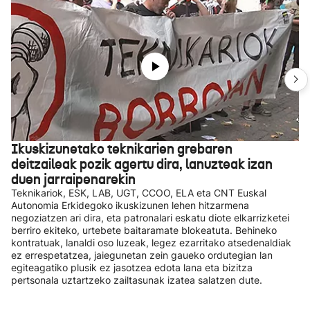
Ikuskizunetako teknikarien grebaren
deitzaileak pozik agertu dira, lanuzteak izan
duen jarraipenarekin
Teknikariok, ESK, LAB, UGT, CCOO, ELA eta CNT Euskal
Autonomia Erkidegoko ikuskizunen lehen hitzarmena
negoziatzen ari dira, eta patronalari eskatu diote elkarrizketei
berriro ekiteko, urtebete baitaramate blokeatuta. Behineko
kontratuak, lanaldi oso luzeak, legez ezarritako atsedenaldiak
ez errespetatzea, jaiegunetan zein gaueko ordutegian lan
egiteagatiko plusik ez jasotzea edota lana eta bizitza
pertsonala uztartzeko zailtasunak izatea salatzen dute.