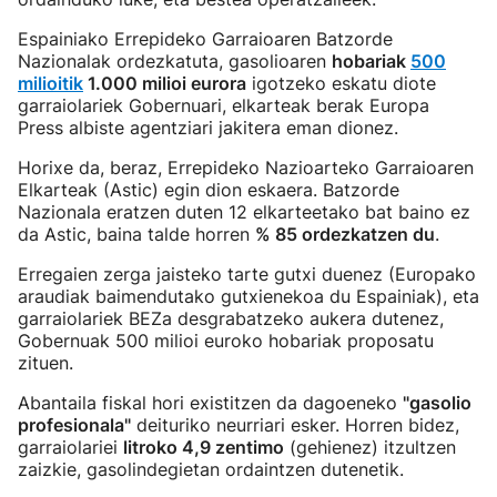
Espainiako Errepideko Garraioaren Batzorde
Nazionalak ordezkatuta, gasolioaren
hobariak
500
milioitik
1.000 milioi eurora
igotzeko eskatu diote
garraiolariek Gobernuari, elkarteak berak Europa
Press albiste agentziari jakitera eman dionez.
Horixe da, beraz, Errepideko Nazioarteko Garraioaren
Elkarteak (Astic) egin dion eskaera. Batzorde
Nazionala eratzen duten 12 elkarteetako bat baino ez
da Astic, baina talde horren
% 85 ordezkatzen du
.
Erregaien zerga jaisteko tarte gutxi duenez (Europako
araudiak baimendutako gutxienekoa du Espainiak), eta
garraiolariek BEZa desgrabatzeko aukera dutenez,
Gobernuak 500 milioi euroko hobariak proposatu
zituen.
Abantaila fiskal hori existitzen da dagoeneko
"gasolio
profesionala"
deituriko neurriari esker. Horren bidez,
garraiolariei
litroko 4,9 zentimo
(gehienez) itzultzen
zaizkie, gasolindegietan ordaintzen dutenetik.