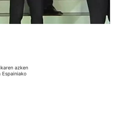
ikaren azken
a Espainiako