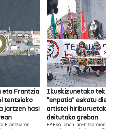
 eta Frantzia
Ikuskizunetako teknikariek
oi tentsioko
"enpatia" eskatu diete
a jartzen hasi
artistei hiriburuetako jaiet
rean
deitutako greban
ta Frantziaren
EAEko lehen lan-hitzarmena