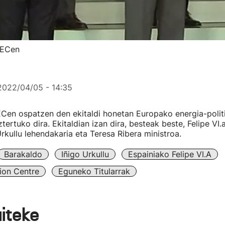
BECen
2022/04/05 - 14:35
Cen ospatzen den ekitaldi honetan Europako energia-polit
tertuko dira. Ekitaldian izan dira, besteak beste, Felipe VI.
Urkullu lehendakaria eta Teresa Ribera ministroa.
Barakaldo
Iñigo Urkullu
Espainiako Felipe VI.a
tion Centre
Eguneko Titularrak
aiteke