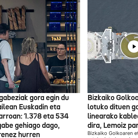
gabeziak gora egin du
Bizkaiko Golkoa
ailean Euskadin eta
lotuko dituen g
arroan: 1.378 eta 534
linearako kable
gabe gehiago dago,
dira, Lemoiz pa
renez hurren
Bizkaiko Golkoaren e