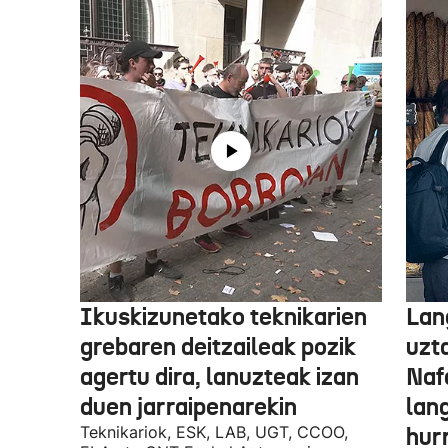
Ikuskizunetako teknikarien
Lan
grebaren deitzaileak pozik
uzt
agertu dira, lanuzteak izan
Naf
duen jarraipenarekin
lan
Teknikariok, ESK, LAB, UGT, CCOO,
hur