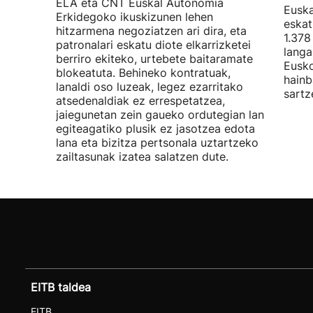
ELA eta CNT Euskal Autonomia
Euska
Erkidegoko ikuskizunen lehen
eskat
hitzarmena negoziatzen ari dira, eta
1.378
patronalari eskatu diote elkarrizketei
langa
berriro ekiteko, urtebete baitaramate
Eusko
blokeatuta. Behineko kontratuak,
hainb
lanaldi oso luzeak, legez ezarritako
sartz
atsedenaldiak ez errespetatzea,
jaiegunetan zein gaueko ordutegian lan
egiteagatiko plusik ez jasotzea edota
lana eta bizitza pertsonala uztartzeko
zailtasunak izatea salatzen dute.
EITB taldea
EITB