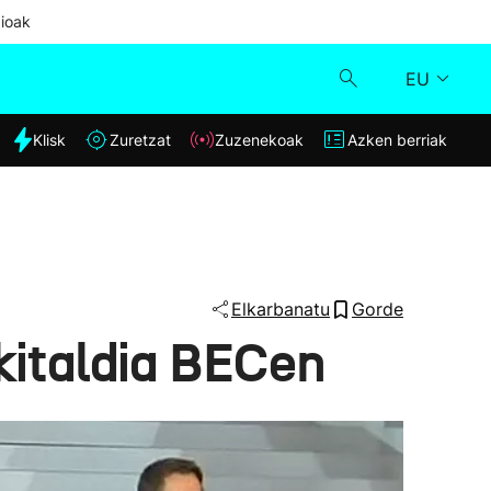
ioak
EU
dia
Klisk
Zuretzat
Zuzenekoak
Azken berriak
Klisk
Zuzenekoak
Zuretzat
Elkarbanatu
Gorde
kitaldia BECen
Azken berriak