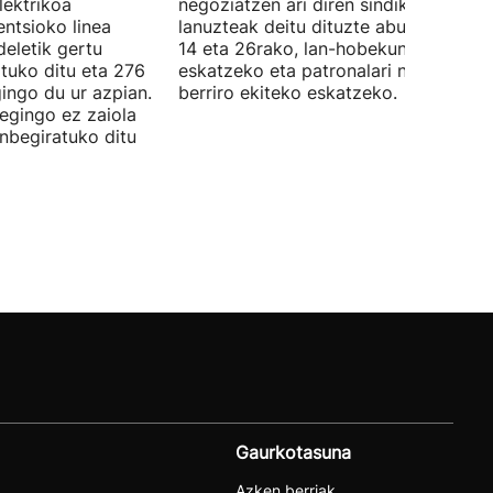
lektrikoa
negoziatzen ari diren sindikatuek
ntsioko linea
lanuzteak deitu dituzte abuztuaren 5,
eletik gertu
14 eta 26rako, lan-hobekuntzak
tuko ditu eta 276
eskatzeko eta patronalari negoziazio
ingo du ur azpian.
berriro ekiteko eskatzeko.
 egingo ez zaiola
inbegiratuko ditu
Gaurkotasuna
Azken berriak