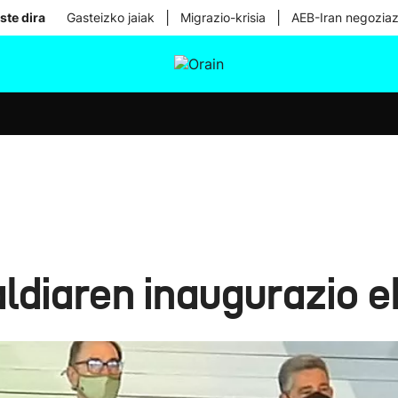
|
|
ste dira
Gasteizko jaiak
Migrazio-krisia
AEB-Iran negoziaz
tura
Ikusmiran
Egural
Osasuna
Teknologia
ldiaren inaugurazio e