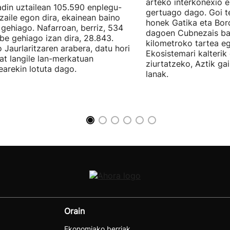
arteko interkonexio e
din uztailean 105.590 enplegu-
gertuago dago. Goi te
zaile egon dira, ekainean baino
honek Gatika eta Bord
 gehiago. Nafarroan, berriz, 534
dagoen Cubnezais ba
be gehiago izan dira, 28.843.
kilometroko tartea eg
 Jaurlaritzaren arabera, datu hori
Ekosistemari kalterik
at langile lan-merkatuan
ziurtatzeko, Aztik ga
earekin lotuta dago.
lanak.
Orain
Ekonomiako berriak