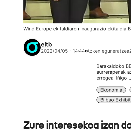
Wind Europe ekitaldiaren inaugurazio ekitaldia 
eitb
2022/04/05 - 14:44
Azken eguneratzea
Barakaldoko BE
aurrerapenak az
erregea, Iñigo 
Ekonomia
Bilbao Exhibi
Zure interesekoa izan d