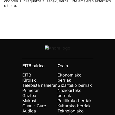
ondoren. Dirulaguntza zuzenak, berriz, urte amaieran aztertuko
dituzte.
EITB taldea
Orain
EITB
Ekonomiako
Kirolak
berriak
Telebista nahieran
Gizarteko berriak
Primeran
Nazioarteko
Gaztea
berriak
Makusi
Politikako berriak
Guau - Gure
Kulturako berriak
Audioa
Teknologiako