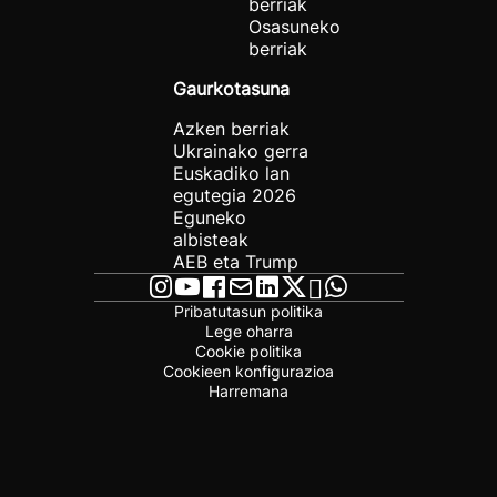
berriak
Osasuneko
berriak
Gaurkotasuna
Azken berriak
Ukrainako gerra
Euskadiko lan
egutegia 2026
Eguneko
albisteak
AEB eta Trump
Pribatutasun politika
Lege oharra
Cookie politika
Cookieen konfigurazioa
Harremana