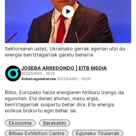
Sektorearen ustez, Ukrainako gerrak agerian utzi du
energia berriztagarriak garatu beharra
JOSEBA ARREDONDO | EITB MEDIA
2022/04/05 - 16:29
Azken eguneratzea
2022/04/05 - 16:29
Bilbo, Europako haize energiaren hiriburu izango da
egunotan. Eta denen ahotan, mezu argia,
berriztagarriak suspertu behar dira. Eta energia
eolikoa bizkortu egin behar da.
Ekonomia
Barakaldo
Bilbao Exhibition Centre
Eguneko Titularrak