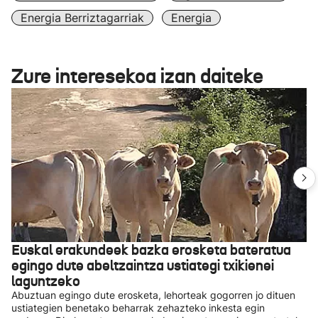
Energia Berriztagarriak
Energia
Zure interesekoa izan daiteke
Euskal erakundeek bazka erosketa bateratua
egingo dute abeltzaintza ustiategi txikienei
laguntzeko
Abuztuan egingo dute erosketa, lehorteak gogorren jo dituen
ustiategien benetako beharrak zehazteko inkesta egin