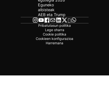
egutegia 2026
Eguneko
albisteak
AEB eta Trump
Pribatutasun politika
Lege oharra
Cookie politika
Cookieen konfigurazioa
Harremana