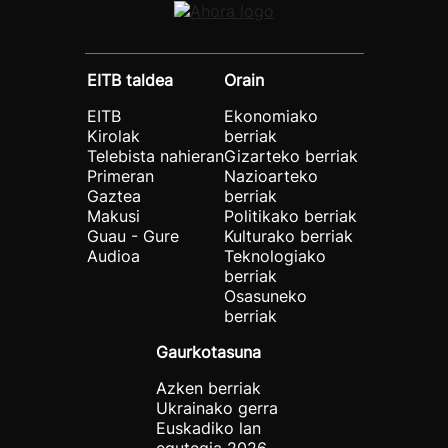
EITB taldea
Orain
EITB
Ekonomiako
Kirolak
berriak
Telebista nahieran
Gizarteko berriak
Primeran
Nazioarteko
Gaztea
berriak
Makusi
Politikako berriak
Guau - Gure
Kulturako berriak
Audioa
Teknologiako
berriak
Osasuneko
berriak
Gaurkotasuna
Azken berriak
Ukrainako gerra
Euskadiko lan