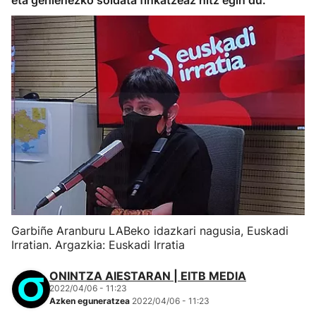
eta gehienezko soldata finkatzeaz hitz egin du.
Garbiñe Aranburu LABeko idazkari nagusia, Euskadi
Irratian. Argazkia: Euskadi Irratia
ONINTZA AIESTARAN | EITB MEDIA
2022/04/06 - 11:23
Azken eguneratzea
2022/04/06 - 11:23