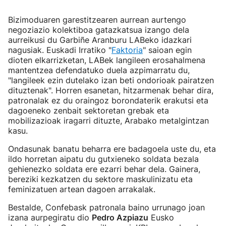
Bizimoduaren garestitzearen aurrean aurtengo
negoziazio kolektiboa gatazkatsua izango dela
aurreikusi du Garbiñe Aranburu LABeko idazkari
nagusiak. Euskadi Irratiko "
Faktoria
" saioan egin
dioten elkarrizketan, LABek langileen erosahalmena
mantentzea defendatuko duela azpimarratu du,
"langileek ezin dutelako izan beti ondorioak pairatzen
dituztenak". Horren esanetan, hitzarmenak behar dira,
patronalak ez du oraingoz borondaterik erakutsi eta
dagoeneko zenbait sektoretan grebak eta
mobilizazioak iragarri dituzte, Arabako metalgintzan
kasu.
Ondasunak banatu beharra ere badagoela uste du, eta
ildo horretan aipatu du gutxieneko soldata bezala
gehienezko soldata ere ezarri behar dela. Gainera,
bereziki kezkatzen du sektore maskulinizatu eta
feminizatuen artean dagoen arrakalak.
Bestalde, Confebask patronala baino urrunago joan
izana aurpegiratu dio
Pedro Azpiazu
Eusko