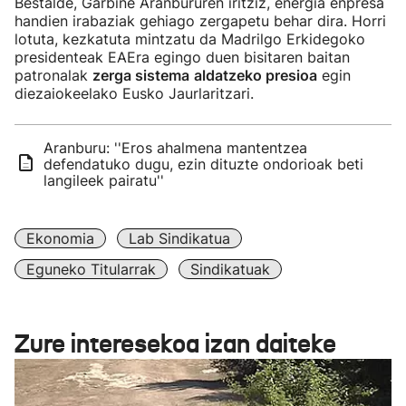
Bestalde, Garbiñe Aranbururen iritziz, energia enpresa
handien irabaziak gehiago zergapetu behar dira. Horri
lotuta, kezkatuta mintzatu da Madrilgo Erkidegoko
presidenteak EAEra egingo duen bisitaren baitan
patronalak
zerga sistema
aldatzeko presioa
egin
diezaiokeelako Eusko Jaurlaritzari.
Aranburu: ''Eros ahalmena mantentzea
defendatuko dugu, ezin dituzte ondorioak beti
langileek pairatu''
Ekonomia
Lab Sindikatua
Eguneko Titularrak
Sindikatuak
Zure interesekoa izan daiteke