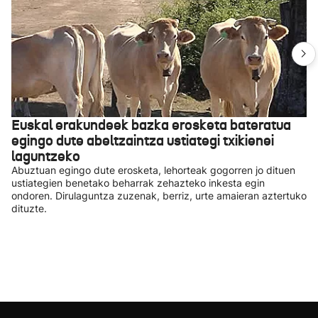
Euskal erakundeek bazka erosketa bateratua
egingo dute abeltzaintza ustiategi txikienei
laguntzeko
Abuztuan egingo dute erosketa, lehorteak gogorren jo dituen
ustiategien benetako beharrak zehazteko inkesta egin
ondoren. Dirulaguntza zuzenak, berriz, urte amaieran aztertuko
dituzte.