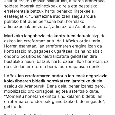
Jaurlaritzako Ogasun sailburuari, KPIaren araberako
soldata igoerak ezinezkoak direla eta bestelako
erreferentzia batzuk hartu beharko liratekeela
esateagatik. "Onartezina iruditzen zaigu ardura
politiko bat duen pertsona bati horrelako
adierazpenak entzutea", adierazi du Aranburuk.
Martxoko langabezia eta kontratuen datuak
hizpide,
azken lan erreformaz aritu da LABeko ordezkaria.
Horren esanetan, lan erreformaren eragina izan da
kontratazio mugagabeak ugaritzea, baina nolabait
ondorio positiboak neutralizatuta gelditzen dira
bestelako neurri batzuk hartu ezean. Ildo horretan, ez
du uste lan erreforma berria aurrerapausoa denik.
LABek
lan erreformaren ondorio larrienak negoziazio
kolektiboaren bidetik borrokatzen jarraituko du
ela
azaldu du Aranburuk. Dena dela, behar izanez gero,
mobilizazio orokorragoak egitea aztertuko dute.
"Momentu honetan ekintza sindikalaren bidetik lan
erreformaren ondorioak gainditzeko bidean gaude",
gehitu du.