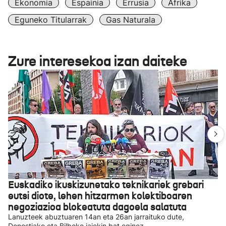
Ekonomia
Espainia
Errusia
Afrika
Eguneko Titularrak
Gas Naturala
Zure interesekoa izan daiteke
Euskadiko ikuskizunetako teknikariek grebari
eutsi diote, lehen hitzarmen kolektiboaren
negoziazioa blokeatuta dagoela salatuta
Lanuzteek abuztuaren 14an eta 26an jarraituko dute,
Donostiako eta Bilboko jaiekin bat eginez.