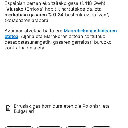
Espainian bertan ekoitzitako gasa (1.418 GWh)
"
Viurako
(Errioxa) hobitik hartutakoa da, eta
merkatuko gasaren % 0,34
besterik ez da izan",
txostenaren arabera.
Azpimarratzekoa baita ere
Magrebeko gasbidearen
etetea
, Aljeria eta Marokoren artean sortutako
desadostasunengatik, gasaren garraioari buruzko
kontratua dela eta.
Errusiak gas hornidura eten die Poloniari eta
Bulgariari