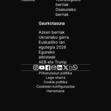
berriak
Osasuneko
berriak
Gaurkotasuna
Azken berriak
Ukrainako gerra
Euskadiko lan
egutegia 2026
Eguneko
albisteak
AEB eta Trump
Pribatutasun politika
Lege oharra
Cookie politika
Cookieen konfigurazioa
Harremana