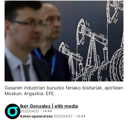
Gasaren industriari buruzko feriako bisitariak, apirilean
Moskun. Argazkia: EFE
Iker Gonzalez | eitb media
2022/04/27 - 14:44
Azken eguneratzea
2022/04/27 - 14:44