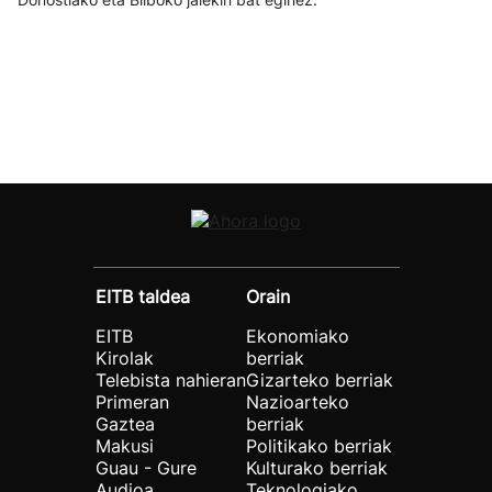
EITB taldea
Orain
EITB
Ekonomiako
Kirolak
berriak
Telebista nahieran
Gizarteko berriak
Primeran
Nazioarteko
Gaztea
berriak
Makusi
Politikako berriak
Guau - Gure
Kulturako berriak
Audioa
Teknologiako