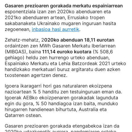
Gasaren prezioaren gorakada merkatu espainiarrean
esponentziala izan zen 2020ko abenduaren eta
2021ko abenduaren artean, Errusiako tropen
sakabanaketa Ukrainako mugaren inguruan hasita
zegoenean,
inbasioa hasi aurretik
.
Zehatz-mehatz, 2
020ko abenduan 18,11 eurotan
ordaintzen zen MWh Gasaren Merkatu Iberiarrean
(MIBGAS), baina
111,14 euroko kuotara
(% 508,6
gehiago) heldu zen hurrengo urteko abenduan,
Espainiako Merkatu eta Lehia Batzordeak 2021 urteko
handizkako merkatuari buruz argitaratu duen azken
txostenean agertzen denez.
Igoera ikaragarri hori gas naturalaren ekoizpena
nazioartean % 5 handitu zen testuinguruan eman da.
Igoerak AEBko ekoizpenaren gorakadak lagunduta
egin du gora, % 50 handiagoa izan baita, munduko
hirugarren handienean bihurtuta, Australia eta
Qatarren ostean.
Gasaren prezioaren gorakada etengabekoa izan da
2020ko udazkenetik aurrera, pandemiaren osteko