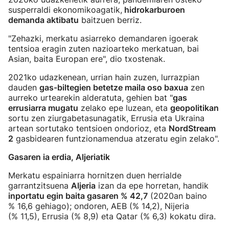
susperraldi ekonomikoagatik,
hidrokarburoen
demanda aktibatu
baitzuen berriz.
"Zehazki, merkatu asiarreko demandaren igoerak
tentsioa eragin zuten nazioarteko merkatuan, bai
Asian, baita Europan ere", dio txostenak.
2021ko udazkenean, urrian hain zuzen, lurrazpian
dauden
gas-biltegien betetze maila oso baxua
zen
aurreko urtearekin alderatuta, gehien bat "
gas
errusiarra mugatu
zelako epe luzean, eta
geopolitikan
sortu zen ziurgabetasunagatik, Errusia eta Ukraina
artean sortutako tentsioen ondorioz, eta
NordStream
2
gasbidearen funtzionamendua atzeratu egin zelako".
Gasaren ia erdia, Aljeriatik
Merkatu espainiarra hornitzen duen herrialde
garrantzitsuena
Aljeria
izan da epe horretan, handik
inportatu egin baita gasaren % 42,7
(2020an baino
% 16,6 gehiago); ondoren, AEB (% 14,2), Nijeria
(% 11,5), Errusia (% 8,9) eta Qatar (% 6,3) kokatu dira.