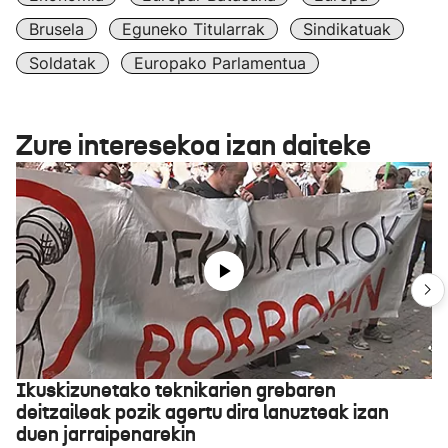
Brusela
Eguneko Titularrak
Sindikatuak
Soldatak
Europako Parlamentua
Zure interesekoa izan daiteke
Ikuskizunetako teknikarien grebaren
deitzaileak pozik agertu dira lanuzteak izan
duen jarraipenarekin