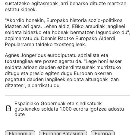
sustatzeko egitasmoak jarri beharko dituzte martxan
estatu kideek.
"Akordio honekin, Europako historia sozio-politikoa
idazten ari gara. Lehen aldiz, EBko araudiak langileei
soldata bidezko eta hobeak bermatzen lagunduko du",
azpimarratu du Dennis Radtke Europako Alderdi
Popularraren taldeko txostengileak.
Agnes Jongerious eurodiputatu sozialista eta
txostengilea ere pozez agertu da. "Lege honi esker
soldata arloan dauden ezberdintasunak murriztuko
ditugu eta presio egiten dugu Europan okerren
pagatuta dauden langileek soldata altuagoak izan
ditzaten", aldarrikatu du.
Espainiako Gobernuak eta sindikatuek
gutxieneko soldata 1.000 eurora igotzea adostu
dute
Ekonomia
Europar Batasuna
Europa