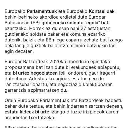
Europako
Parlamentuak
eta Europako
Kontseiluak
behin-behineko akordioa erdietsi dute Europar
Batasunean (EB)
gutxieneko soldata "egoki" bat
ezartzeko. Horrek ez du esan nahi 27 estatuetan
gutxieneko soldata bakar eta komuna ezarriko
dutenik, baizik eta EBn lege esparru zehatz bat izango
dela langile guztiek baldintza minimo batzuekin lan
egin dezaten.
Europar Batzordeak 2020ko abenduan egindako
proposamena bat izan dute bi erakundeek abiapuntu,
eta
bi urtez negoziatzen
ibili ondoren, gaur iragarri
dute ituna. Adostutako agiriak estatuen eredu
"aniztasuna" onartu, eta negoziazio kolektiboaren
garrantzia azpimarratzen du.
Orain Europako Parlamentuak eta Batzordeak babestu
behar dute testua, eta behin indarrean sartzen denean,
estatu kideek bi urte
izango dituzte irizpideok euren
araudietan txertatzeko.
EBko estatu batzuetan, herrialde eskandinaviarretan