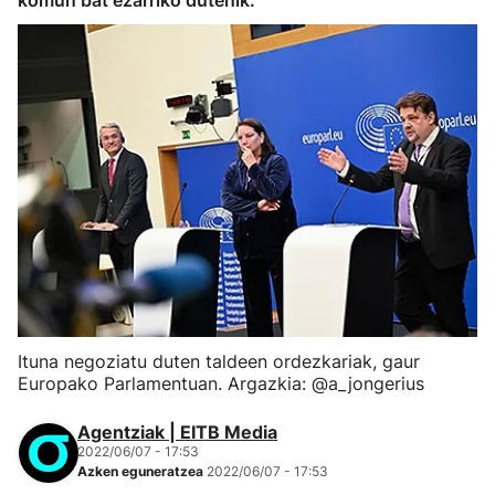
komun bat ezarriko dutenik.
Ituna negoziatu duten taldeen ordezkariak, gaur
Europako Parlamentuan. Argazkia: @a_jongerius
Agentziak | EITB Media
2022/06/07 - 17:53
Azken eguneratzea
2022/06/07 - 17:53