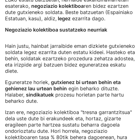
esaterako,
negoziazio kolektiboa
ren bidez ezartzen
dute gutxieneko soldata. Beste batzuetan (Espainiako
Estatuan, kasu), aldiz,
legez
ezarrita dago.
Negoziazio kolektiboa sustatzeko neurriak
Hain justu, hainbat jarraibide eman dizkiete gutxieneko
soldata legez ezarrita duten estatu kideei. Hasteko eta
behin, soldatak ezartzeko prozedura zehatza adostea,
eta irizpide argi batzuen bidez eguneratzea eskatu
diete.
Eguneratze horiek,
gutxienez bi urtean behin eta
gehienez lau urtean behin
egin beharko dituzte.
Halaber,
sindikatuek
prozesu horietan parte hartu
beharko dute.
Izan ere, negoziazio kolektiboa "tresna garrantzitsua"
dela uste dute bi erakundeek eta, hortaz, gizarte
eragileen parte hartzea sustatu beharra dagoela
ondorioztatu dute. Hori horrela, negoziazio
kolektiboaren tasa % 80tik behera dagoenean, hura