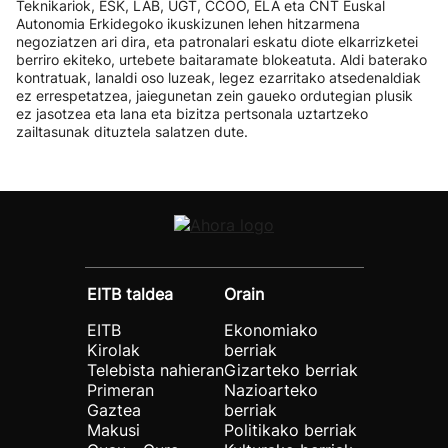
Teknikariok, ESK, LAB, UGT, CCOO, ELA eta CNT Euskal
Autonomia Erkidegoko ikuskizunen lehen hitzarmena
negoziatzen ari dira, eta patronalari eskatu diote elkarrizketei
berriro ekiteko, urtebete baitaramate blokeatuta. Aldi baterako
kontratuak, lanaldi oso luzeak, legez ezarritako atsedenaldiak
ez errespetatzea, jaiegunetan zein gaueko ordutegian plusik
ez jasotzea eta lana eta bizitza pertsonala uztartzeko
zailtasunak dituztela salatzen dute.
EITB taldea
Orain
EITB
Ekonomiako
Kirolak
berriak
Telebista nahieran
Gizarteko berriak
Primeran
Nazioarteko
Gaztea
berriak
Makusi
Politikako berriak