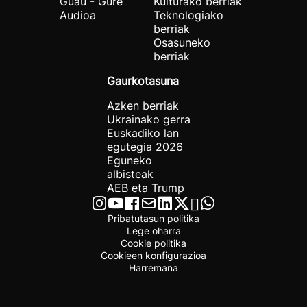
Guau - Gure
Kulturako berriak
Audioa
Teknologiako
berriak
Osasuneko
berriak
Gaurkotasuna
Azken berriak
Ukrainako gerra
Euskadiko lan
egutegia 2026
Eguneko
albisteak
AEB eta Trump
Pribatutasun politika
Lege oharra
Cookie politika
Cookieen konfigurazioa
Harremana