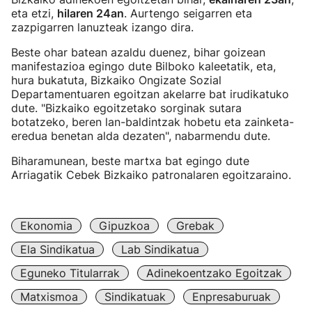
eta etzi,
hilaren 24an
. Aurtengo seigarren eta
zazpigarren lanuzteak izango dira.
Beste ohar batean azaldu duenez, bihar goizean
manifestazioa egingo dute Bilboko kaleetatik, eta,
hura bukatuta, Bizkaiko Ongizate Sozial
Departamentuaren egoitzan akelarre bat irudikatuko
dute. "Bizkaiko egoitzetako sorginak sutara
botatzeko, beren lan-baldintzak hobetu eta zainketa-
eredua benetan alda dezaten", nabarmendu dute.
Biharamunean, beste martxa bat egingo dute
Arriagatik Cebek Bizkaiko patronalaren egoitzaraino.
Ekonomia
Gipuzkoa
Grebak
Ela Sindikatua
Lab Sindikatua
Eguneko Titularrak
Adinekoentzako Egoitzak
Matxismoa
Sindikatuak
Enpresaburuak