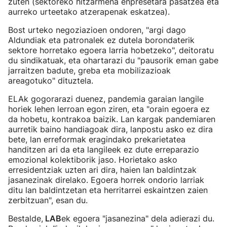
zuten (sektoreko hitzarmena enpresetara pasatzea eta
aurreko urteetako atzerapenak eskatzea).
Bost urteko negoziazioen ondoren, "argi dago
Aldundiak eta patronalek ez dutela borondaterik
sektore horretako egoera larria hobetzeko", deitoratu
du sindikatuak, eta ohartarazi du "pausorik eman gabe
jarraitzen badute, greba eta mobilizazioak
areagotuko" dituztela.
ELAk gogorarazi duenez, pandemia garaian langile
horiek lehen lerroan egon ziren, eta "orain egoera ez
da hobetu, kontrakoa baizik. Lan kargak pandemiaren
aurretik baino handiagoak dira, lanpostu asko ez dira
bete, lan erreformak eragindako prekarietatea
handitzen ari da eta langileek ez dute erreparazio
emozional kolektiborik jaso. Horietako asko
erresidentziak uzten ari dira, haien lan baldintzak
jasanezinak direlako. Egoera horrek ondorio larriak
ditu lan baldintzetan eta herritarrei eskaintzen zaien
zerbitzuan", esan du.
Bestalde,
LAB
ek egoera "jasanezina" dela adierazi du.