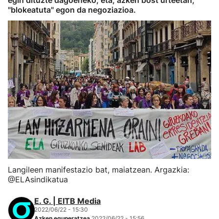
egin dituzte dagoeneko, eta, azken bost urteetan,
"blokeatuta" egon da negoziazioa.
Langileen manifestazio bat, maiatzean. Argazkia:
@ELAsindikatua
E. G. | EITB Media
2022/06/22 - 15:30
Azken eguneratzea
2022/06/22 - 15:56