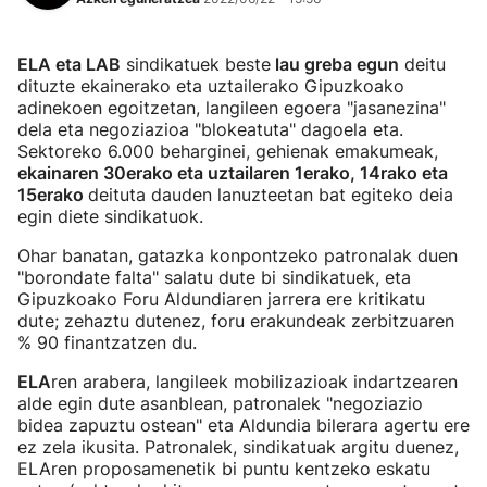
ELA eta LAB
sindikatuek beste
lau greba egun
deitu
dituzte ekainerako eta uztailerako Gipuzkoako
adinekoen egoitzetan, langileen egoera "jasanezina"
dela eta negoziazioa "blokeatuta" dagoela eta.
Sektoreko 6.000 beharginei, gehienak emakumeak,
ekainaren 30erako eta uztailaren 1erako, 14rako eta
15erako
deituta dauden lanuzteetan bat egiteko deia
egin diete sindikatuok.
Ohar banatan, gatazka konpontzeko patronalak duen
"borondate falta" salatu dute bi sindikatuek, eta
Gipuzkoako Foru Aldundiaren jarrera ere kritikatu
dute; zehaztu dutenez, foru erakundeak zerbitzuaren
% 90 finantzatzen du.
ELA
ren arabera, langileek mobilizazioak indartzearen
alde egin dute asanblean, patronalek "negoziazio
bidea zapuztu ostean" eta Aldundia bilerara agertu ere
ez zela ikusita. Patronalek, sindikatuak argitu duenez,
ELAren proposamenetik bi puntu kentzeko eskatu