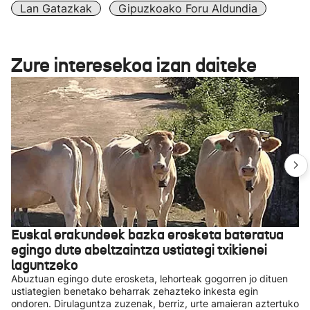
Lan Gatazkak
Gipuzkoako Foru Aldundia
Zure interesekoa izan daiteke
Euskal erakundeek bazka erosketa bateratua
egingo dute abeltzaintza ustiategi txikienei
laguntzeko
Abuztuan egingo dute erosketa, lehorteak gogorren jo dituen
ustiategien benetako beharrak zehazteko inkesta egin
ondoren. Dirulaguntza zuzenak, berriz, urte amaieran aztertuko