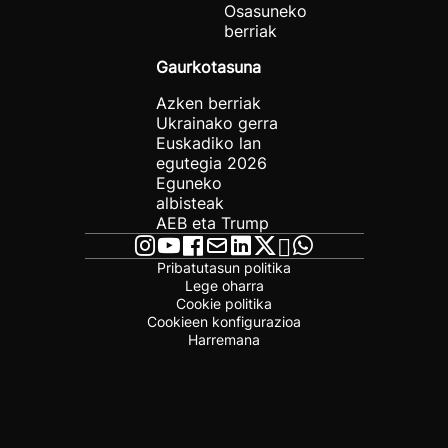
Osasuneko
berriak
Gaurkotasuna
Azken berriak
Ukrainako gerra
Euskadiko lan
egutegia 2026
Eguneko
albisteak
AEB eta Trump
Pribatutasun politika
Lege oharra
Cookie politika
Cookieen konfigurazioa
Harremana