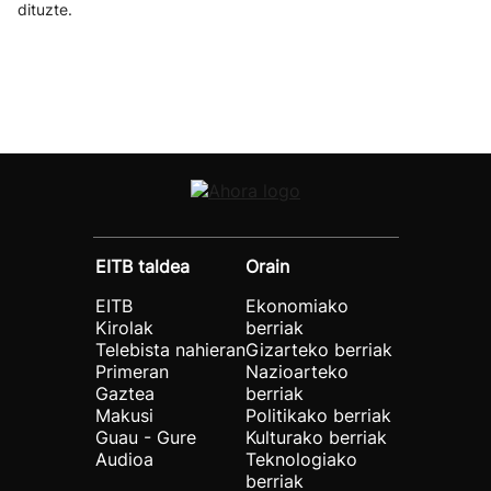
dituzte.
EITB taldea
Orain
EITB
Ekonomiako
Kirolak
berriak
Telebista nahieran
Gizarteko berriak
Primeran
Nazioarteko
Gaztea
berriak
Makusi
Politikako berriak
Guau - Gure
Kulturako berriak
Audioa
Teknologiako
berriak