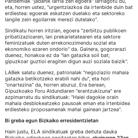
Pandemiak "jadanik larria zen egoera" larriagotu du,
eta, horren ustez, "urgentziazkoa da irtenbide duin bat
erdiestea: egoerak eskatzen duelako eta sektoreko
langile zein egoilarrek merezi dutelako".
Sindikatu horren iritzian, egoera "zerbitzu publikoen
pribatizazioaren, lan prekarietatearen eta sektore
feminizatuek duten errekonozimendu sozial eta
ekonomiko ezaren ondorio" da. Gainera, gogorarazi
duenez, honakoa ez da "lan gatazka soil bat;
gipuzkoar guztioi eragiten digun auzi soziala baizik".
LABek salatu duenez, patronalak "negoziazio mahaia
gatazka betikotzeko erabili nahi du", eta hori
"onartezina" da, horren aburuz. Era berean,
Gipuzkoako Foru Aldundiaren "erantzukizuna" ere
azpimarratu du sindikatuak: "Haiei dagokie orain
mahaia desblokeatzeko pausoak eman eta irtenbidea
erdiesteko proposamenak mahai gainean jartzea".
Bi greba egun Bizkaiko erresidentzietan
Hain justu, ELA sindikatuak greba deituta dauka
Bizkaiko adinekoen egoitzetan bihar,
ekainaren 23an
,