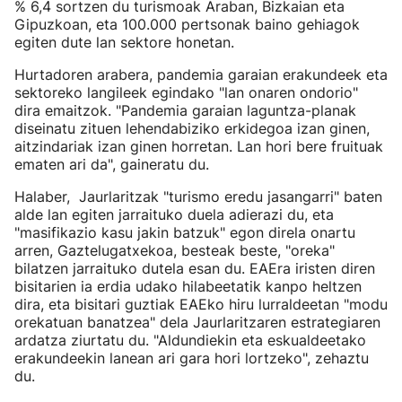
% 6,4 sortzen du turismoak Araban, Bizkaian eta
Gipuzkoan, eta 100.000 pertsonak baino gehiagok
egiten dute lan sektore honetan.
Hurtadoren arabera, pandemia garaian erakundeek eta
sektoreko langileek egindako "lan onaren ondorio"
dira emaitzok. "Pandemia garaian laguntza-planak
diseinatu zituen lehendabiziko erkidegoa izan ginen,
aitzindariak izan ginen horretan. Lan hori bere fruituak
ematen ari da", gaineratu du.
Halaber, Jaurlaritzak "turismo eredu jasangarri" baten
alde lan egiten jarraituko duela adierazi du, eta
"masifikazio kasu jakin batzuk" egon direla onartu
arren, Gaztelugatxekoa, besteak beste, "oreka"
bilatzen jarraituko dutela esan du. EAEra iristen diren
bisitarien ia erdia udako hilabeetatik kanpo heltzen
dira, eta bisitari guztiak EAEko hiru lurraldeetan "modu
orekatuan banatzea" dela Jaurlaritzaren estrategiaren
ardatza ziurtatu du. "Aldundiekin eta eskualdeetako
erakundeekin lanean ari gara hori lortzeko", zehaztu
du.