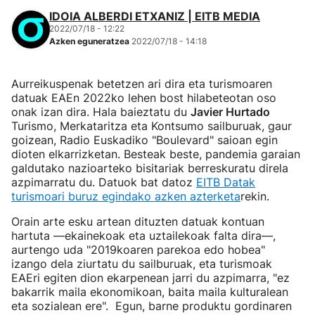
IDOIA ALBERDI ETXANIZ | EITB MEDIA
2022/07/18 - 12:22
Azken eguneratzea
2022/07/18 - 14:18
Aurreikuspenak betetzen ari dira eta turismoaren
datuak EAEn 2022ko lehen bost hilabeteotan oso
onak izan dira. Hala baieztatu du
Javier Hurtado
Turismo, Merkataritza eta Kontsumo sailburuak, gaur
goizean, Radio Euskadiko "Boulevard" saioan egin
dioten elkarrizketan. Besteak beste, pandemia garaian
galdutako nazioarteko bisitariak berreskuratu direla
azpimarratu du. Datuok bat datoz
EITB Datak
turismoari buruz egindako azken azterketa
rekin.
Orain arte esku artean dituzten datuak kontuan
hartuta —ekainekoak eta uztailekoak falta dira—,
aurtengo uda "2019koaren parekoa edo hobea"
izango dela ziurtatu du sailburuak, eta turismoak
EAEri egiten dion ekarpenean jarri du azpimarra, "ez
bakarrik maila ekonomikoan, baita maila kulturalean
eta sozialean ere". Egun, barne produktu gordinaren