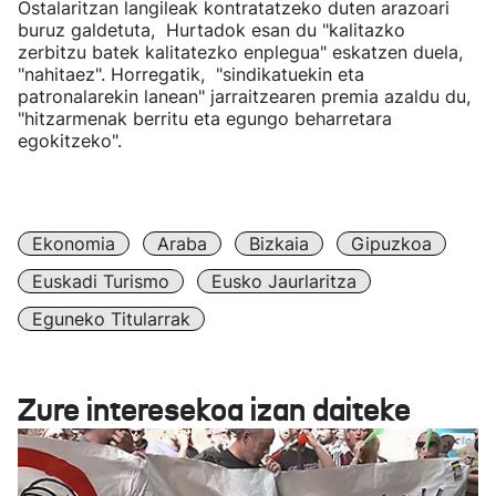
Ostalaritzan langileak kontratatzeko duten arazoari
buruz galdetuta, Hurtadok esan du "kalitazko
zerbitzu batek kalitatezko enplegua" eskatzen duela,
"nahitaez". Horregatik, "sindikatuekin eta
patronalarekin lanean" jarraitzearen premia azaldu du,
"hitzarmenak berritu eta egungo beharretara
egokitzeko".
Ekonomia
Araba
Bizkaia
Gipuzkoa
Euskadi Turismo
Eusko Jaurlaritza
Eguneko Titularrak
Zure interesekoa izan daiteke