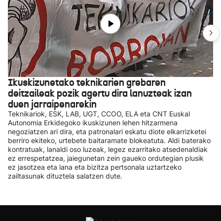
Ikuskizunetako teknikarien grebaren
deitzaileak pozik agertu dira lanuzteak izan
duen jarraipenarekin
Teknikariok, ESK, LAB, UGT, CCOO, ELA eta CNT Euskal
Autonomia Erkidegoko ikuskizunen lehen hitzarmena
negoziatzen ari dira, eta patronalari eskatu diote elkarrizketei
berriro ekiteko, urtebete baitaramate blokeatuta. Aldi baterako
kontratuak, lanaldi oso luzeak, legez ezarritako atsedenaldiak
ez errespetatzea, jaiegunetan zein gaueko ordutegian plusik
ez jasotzea eta lana eta bizitza pertsonala uztartzeko
zailtasunak dituztela salatzen dute.