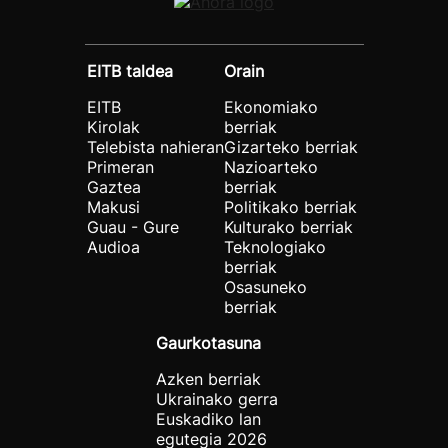
EITB taldea
Orain
EITB
Ekonomiako
Kirolak
berriak
Telebista nahieran
Gizarteko berriak
Primeran
Nazioarteko
Gaztea
berriak
Makusi
Politikako berriak
Guau - Gure
Kulturako berriak
Audioa
Teknologiako
berriak
Osasuneko
berriak
Gaurkotasuna
Azken berriak
Ukrainako gerra
Euskadiko lan
egutegia 2026