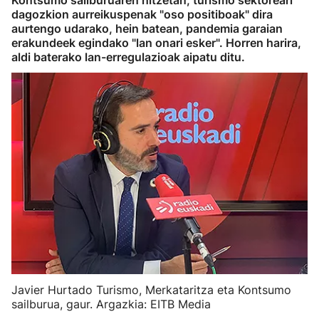
Kontsumo sailburuaren hitzetan, turismo sektoreari
dagozkion aurreikuspenak "oso positiboak" dira
aurtengo udarako, hein batean, pandemia garaian
erakundeek egindako "lan onari esker". Horren harira,
aldi baterako lan-erregulazioak aipatu ditu.
Javier Hurtado Turismo, Merkataritza eta Kontsumo
sailburua, gaur. Argazkia: EITB Media