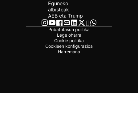
Eguneko
albisteak
AEB eta Trump
Pribatutasun politika
Lege oharra
Cookie politika
Cookieen konfigurazioa
Harremana