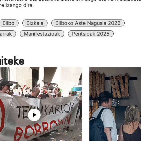
e izango dira.
Bilbo
Bizkaia
Bilboko Aste Nagusia 2026
arrak
Manifestazioak
Pentsioak 2025
aiteke