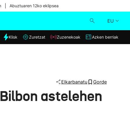
|
n
Abuztuaren 12ko eklipsea
EU
dia
Klisk
Zuretzat
Zuzenekoak
Azken berriak
Klisk
Zuzenekoak
Zuretzat
Elkarbanatu
Gorde
 Bilbon astelehen
Azken berriak