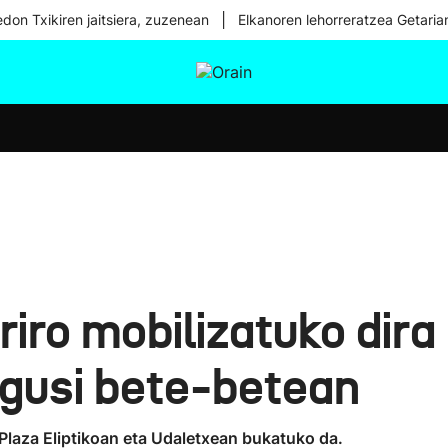
|
don Txikiren jaitsiera, zuzenean
Elkanoren lehorreratzea Getaria
tura
Ikusmiran
Egural
Osasuna
Teknologia
iro mobilizatuko dira
gusi bete-betean
laza Eliptikoan eta Udaletxean bukatuko da.