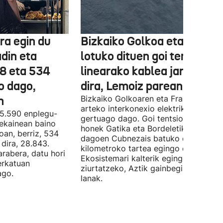
ra egin du
Bizkaiko Golkoa eta Frantz
din eta
lotuko dituen goi tentsioko
78 eta 534
linearako kablea jartzen ha
o dago,
dira, Lemoiz parean
n
Bizkaiko Golkoaren eta Frantziaren
arteko interkonexio elektrikoa
05.590 enplegu-
gertuago dago. Goi tentsioko linea
 ekainean baino
honek Gatika eta Bordeletik gertu
oan, berriz, 534
dagoen Cubnezais batuko ditu eta 2
dira, 28.843.
kilometroko tartea egingo du ur azpi
arabera, datu hori
Ekosistemari kalterik egingo ez zaiol
erkatuan
ziurtatzeko, Aztik gainbegiratuko dit
ago.
lanak.