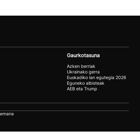
Gaurkotasuna
Azken berriak
Ukrainako gerra
Euskadiko lan egutegia 2026
Eguneko albisteak
AEB eta Trump
remana