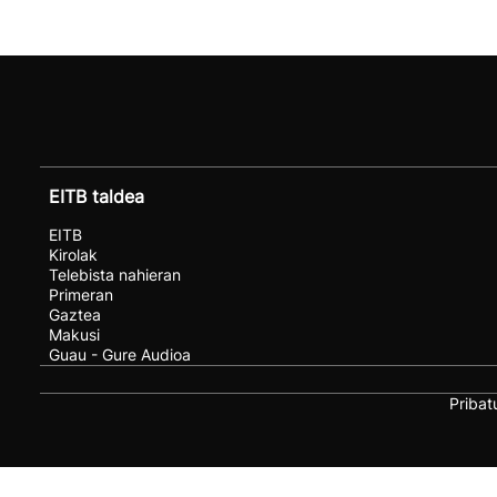
EITB taldea
EITB
Kirolak
Telebista nahieran
Primeran
Gaztea
Makusi
Guau - Gure Audioa
Pribat