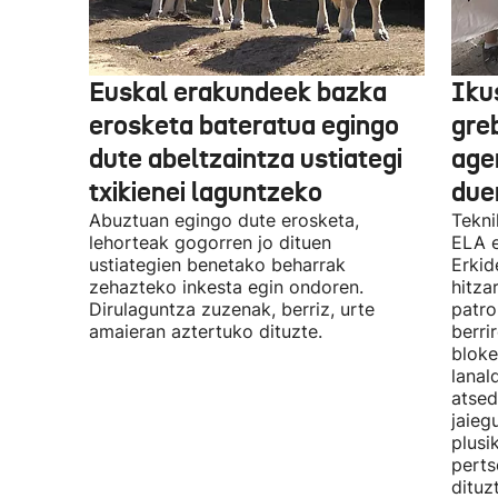
Euskal erakundeek bazka
Iku
erosketa bateratua egingo
gre
dute abeltzaintza ustiategi
ager
txikienei laguntzeko
due
Abuztuan egingo dute erosketa,
Tekni
lehorteak gogorren jo dituen
ELA 
ustiategien benetako beharrak
Erkid
zehazteko inkesta egin ondoren.
hitza
Dirulaguntza zuzenak, berriz, urte
patro
amaieran aztertuko dituzte.
berri
bloke
lanal
atsed
jaieg
plusi
perts
dituz