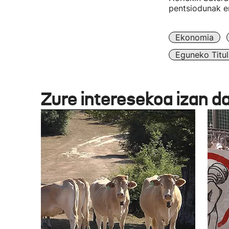
pentsiodunak er
Ekonomia
Eguneko Titul
Zure interesekoa izan d