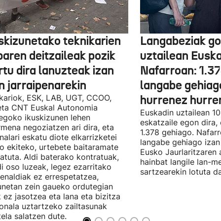
skizunetako teknikarien
Langabeziak go
baren deitzaileak pozik
uztailean Euska
tu dira lanuzteak izan
Nafarroan: 1.3
n jarraipenarekin
langabe gehiag
kariok, ESK, LAB, UGT, CCOO,
hurrenez hurre
eta CNT Euskal Autonomia
Euskadin uztailean 1
egoko ikuskizunen lehen
eskatzaile egon dira,
rmena negoziatzen ari dira, eta
1.378 gehiago. Nafarr
nalari eskatu diote elkarrizketei
langabe gehiago izan 
ro ekiteko, urtebete baitaramate
Eusko Jaurlaritzaren 
atuta. Aldi baterako kontratuak,
hainbat langile lan-m
di oso luzeak, legez ezarritako
sartzearekin lotuta d
enaldiak ez errespetatzea,
unetan zein gaueko ordutegian
k ez jasotzea eta lana eta bizitza
onala uztartzeko zailtasunak
tela salatzen dute.