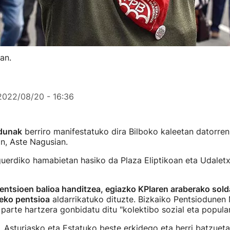
an.
2022/08/20 - 16:36
odunak
berriro manifestatuko dira Bilboko kaleetan datorren
n, Aste Nagusian.
guerdiko hamabietan hasiko da Plaza Eliptikoan eta Udalet
entsioen balioa handitzea, egiazko KPIaren araberako sold
eko pentsioa
aldarrikatuko dituzte. Bizkaiko Pentsiodune
parte hartzera gonbidatu ditu "kolektibo sozial eta popular
, Asturiasko eta Estatuko beste erkidego eta herri batzuet