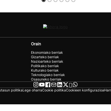
Orain
Ekonomiako berriak
Gizarteko berriak
Nazioarteko berriak
Politikako berriak
Kulturako berriak
Teknologiako berriak
Osasuneko berriak
utasun politika
Lege oharra
Cookie politika
Cookieen konfigurazioa
Har