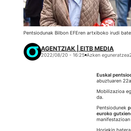
Pentsiodunak Bilbon EFEren artxiboko irudi bate
AGENTZIAK | EITB MEDIA
2022/08/20 - 16:25
Azken eguneratzea
Euskal pentsi
abuztuaren 22a
Mobilizazioa e
da.
Pentsiodunek
p
euroko gutxien
manifestazioan 
Horiekin batera