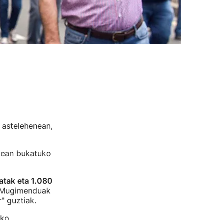
 astelehenean,
xean bukatuko
atak eta 1.080
n Mugimenduak
" guztiak.
ako