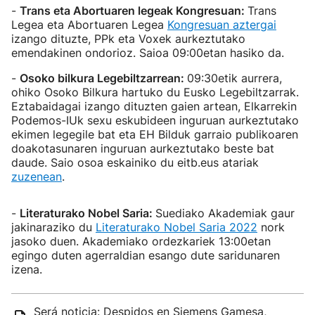
-
Trans eta Abortuaren legeak Kongresuan:
Trans
Legea eta Abortuaren Legea
Kongresuan aztergai
izango dituzte, PPk eta Voxek aurkeztutako
emendakinen ondorioz. Saioa 09:00etan hasiko da.
-
Osoko bilkura Legebiltzarrean:
09:30etik aurrera,
ohiko Osoko Bilkura hartuko du Eusko Legebiltzarrak.
Eztabaidagai izango dituzten gaien artean, Elkarrekin
Podemos-IUk sexu eskubideen inguruan aurkeztutako
ekimen legegile bat eta EH Bilduk garraio publikoaren
doakotasunaren inguruan aurkeztutako beste bat
daude. Saio osoa eskainiko du eitb.eus atariak
zuzenean
.
-
Literaturako Nobel Saria:
Suediako Akademiak gaur
jakinaraziko du
Literaturako Nobel Saria 2022
nork
jasoko duen. Akademiako ordezkariek 13:00etan
egingo duten agerraldian esango dute saridunaren
izena.
Será noticia: Despidos en Siemens Gamesa,