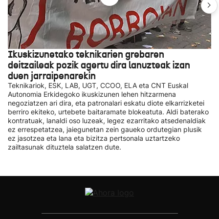
Ikuskizunetako teknikarien grebaren
deitzaileak pozik agertu dira lanuzteak izan
duen jarraipenarekin
Teknikariok, ESK, LAB, UGT, CCOO, ELA eta CNT Euskal
Autonomia Erkidegoko ikuskizunen lehen hitzarmena
negoziatzen ari dira, eta patronalari eskatu diote elkarrizketei
berriro ekiteko, urtebete baitaramate blokeatuta. Aldi baterako
kontratuak, lanaldi oso luzeak, legez ezarritako atsedenaldiak
ez errespetatzea, jaiegunetan zein gaueko ordutegian plusik
ez jasotzea eta lana eta bizitza pertsonala uztartzeko
zailtasunak dituztela salatzen dute.