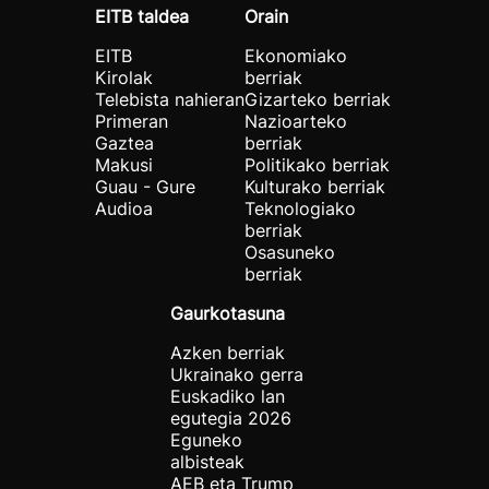
EITB taldea
Orain
EITB
Ekonomiako
Kirolak
berriak
Telebista nahieran
Gizarteko berriak
Primeran
Nazioarteko
Gaztea
berriak
Makusi
Politikako berriak
Guau - Gure
Kulturako berriak
Audioa
Teknologiako
berriak
Osasuneko
berriak
Gaurkotasuna
Azken berriak
Ukrainako gerra
Euskadiko lan
egutegia 2026
Eguneko
albisteak
AEB eta Trump