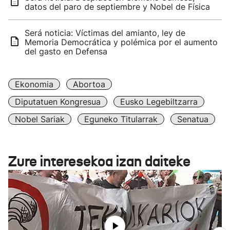
datos del paro de septiembre y Nobel de Física
Será noticia: Víctimas del amianto, ley de
Memoria Democrática y polémica por el aumento
del gasto en Defensa
Ekonomia
Abortoa
Diputatuen Kongresua
Eusko Legebiltzarra
Nobel Sariak
Eguneko Titularrak
Senatua
Zure interesekoa izan daiteke