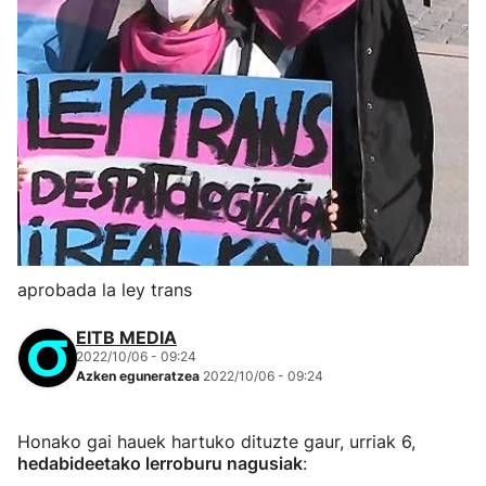
aprobada la ley trans
EITB MEDIA
2022/10/06 - 09:24
Azken eguneratzea
2022/10/06 - 09:24
Honako gai hauek hartuko dituzte gaur, urriak 6,
hedabideetako lerroburu nagusiak
: