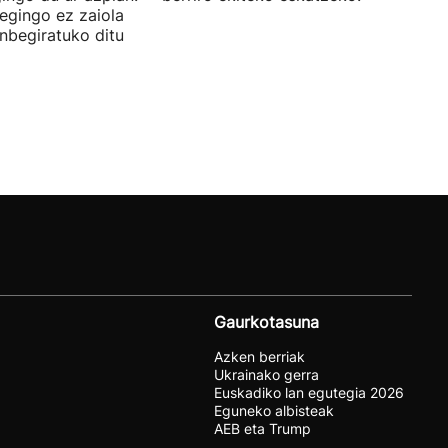
 egingo ez zaiola
inbegiratuko ditu
Gaurkotasuna
Azken berriak
Ukrainako gerra
Euskadiko lan egutegia 2026
Eguneko albisteak
AEB eta Trump