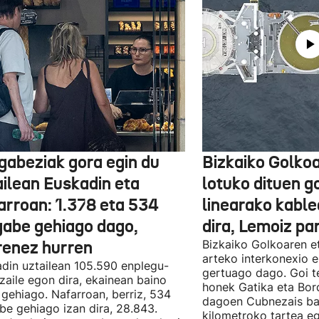
gabeziak gora egin du
Bizkaiko Golkoa
ailean Euskadin eta
lotuko dituen g
arroan: 1.378 eta 534
linearako kable
gabe gehiago dago,
dira, Lemoiz pa
renez hurren
Bizkaiko Golkoaren e
arteko interkonexio e
din uztailean 105.590 enplegu-
gertuago dago. Goi te
zaile egon dira, ekainean baino
honek Gatika eta Bord
 gehiago. Nafarroan, berriz, 534
dagoen Cubnezais ba
be gehiago izan dira, 28.843.
kilometroko tartea eg