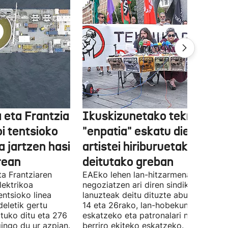
 eta Frantzia
Ikuskizunetako teknikariek
oi tentsioko
"enpatia" eskatu diete
a jartzen hasi
artistei hiriburuetako jaiet
rean
deitutako greban
ta Frantziaren
EAEko lehen lan-hitzarmena
lektrikoa
negoziatzen ari diren sindikatuek
ntsioko linea
lanuzteak deitu dituzte abuztuaren 5,
eletik gertu
14 eta 26rako, lan-hobekuntzak
tuko ditu eta 276
eskatzeko eta patronalari negoziazio
ingo du ur azpian.
berriro ekiteko eskatzeko.