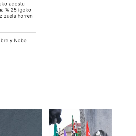
ako adostu
ua % 25 igoko
ez zuela horren
mbre y Nobel