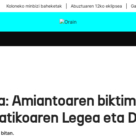
|
|
Koloneko minbizi baheketak
Abuztuaren 12ko eklipsea
Ga
tura
Ikusmiran
Egural
Osasuna
Teknologia
ra: Amiantoaren bikti
tikoaren Legea eta D
 bitan.