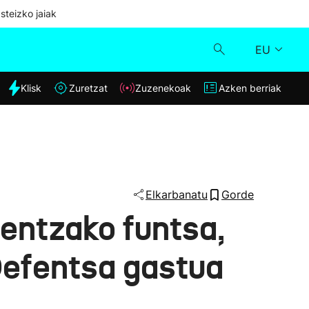
steizko jaiak
EU
dia
Klisk
Zuretzat
Zuzenekoak
Azken berriak
Klisk
Zuzenekoak
Zuretzat
Elkarbanatu
Gorde
mentzako funtsa,
Azken berriak
efentsa gastua