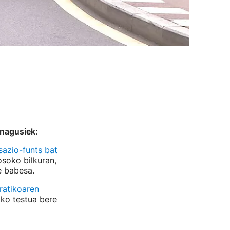
 nagusiek
:
azio-funts bat
soko bilkuran,
e babesa.
atikoaren
ko testua bere