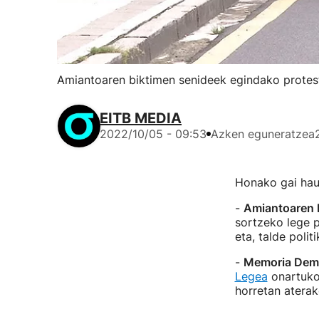
Amiantoaren biktimen senideek egindako protest
EITB MEDIA
2022/10/05 - 09:53
Azken eguneratzea
Honako gai haue
-
Amiantoaren 
sortzeko lege 
eta, talde poli
-
Memoria Demo
Legea
onartuko
horretan aterak