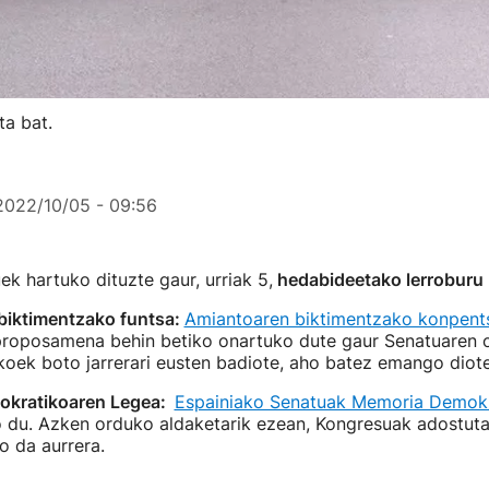
a bat.
2022/10/05 - 09:56
k hartuko dituzte gaur, urriak 5,
hedabideetako lerroburu
biktimentzako funtsa:
Amiantoaren biktimentzako konpents
proposamena behin betiko onartuko dute gaur Senatuaren o
tikoek boto jarrerari eusten badiote, aho batez emango diot
kratikoaren Legea:
Espainiako Senatuak Memoria Demokr
 du. Azken orduko aldaketarik ezean, Kongresuak adostuta
o da aurrera.