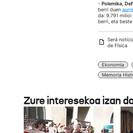
-
Polemika, Def
berri duen
aurr
da: 9.791 milio
berri, eta best
Será notic
de Física
Ekonomia
Memoria Hist
Zure interesekoa izan d