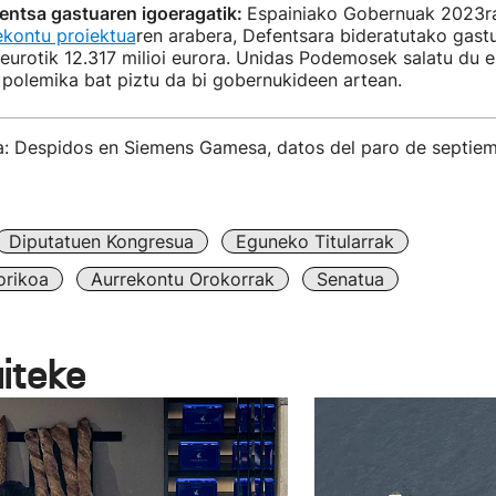
entsa gastuaren igoeragatik:
Espainiako Gobernuak 2023r
ekontu proiektua
ren arabera, Defentsara bideratutako gast
i eurotik 12.317 milioi eurora. Unidas Podemosek salatu du 
e polemika bat piztu da bi gobernukideen artean.
ia: Despidos en Siemens Gamesa, datos del paro de septie
Diputatuen Kongresua
Eguneko Titularrak
orikoa
Aurrekontu Orokorrak
Senatua
aiteke