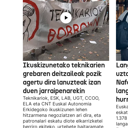
Ikuskizunetako teknikarien
Lan
grebaren deitzaileak pozik
uzt
agertu dira lanuzteak izan
Naf
duen jarraipenarekin
lan
Teknikariok, ESK, LAB, UGT, CCOO,
hur
ELA eta CNT Euskal Autonomia
Euska
Erkidegoko ikuskizunen lehen
eskat
hitzarmena negoziatzen ari dira, eta
1.378
patronalari eskatu diote elkarrizketei
langa
berriro ekiteko, urtebete baitaramate