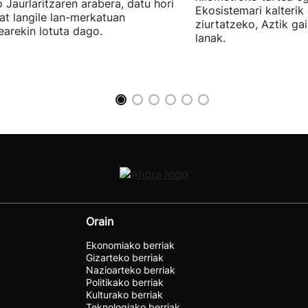
 Jaurlaritzaren arabera, datu hori
Ekosistemari kalterik
at langile lan-merkatuan
ziurtatzeko, Aztik ga
earekin lotuta dago.
lanak.
Orain
Ekonomiako berriak
Gizarteko berriak
Nazioarteko berriak
Politikako berriak
Kulturako berriak
Teknologiako berriak