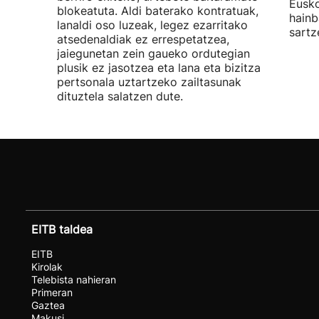
Eusko
blokeatuta. Aldi baterako kontratuak,
hainb
lanaldi oso luzeak, legez ezarritako
sartz
atsedenaldiak ez errespetatzea,
jaiegunetan zein gaueko ordutegian
plusik ez jasotzea eta lana eta bizitza
pertsonala uztartzeko zailtasunak
dituztela salatzen dute.
EITB taldea
EITB
Kirolak
Telebista nahieran
Primeran
Gaztea
Makusi