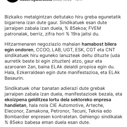
Bizkaiko metalgintzan deitutako hiru greba egunetatik
bigarrena izan dute gaur. Sindikatuek esan dute
jarraipen zabala izan duela, % 85ekoa; FVEM
patronalak, berriz, zifra hori % 19ra jaitsi du.
Hitzarmenaren negoziazio mahaian
hamabost bilera
egin ondoren
, CCOO, LAB, UGT, ESK, CGT eta CNT
sindikatuek hiru eguneko lanuzteak deitu dituzte (uda
aurretik beste bi egin zituzten) atzo, gaur eta
azaroaren 2an, baina ELAk deialdi propioa egin du.
Hala, Ezkerraldean egin dute manifestazioa, eta ELAk
Basaurin.
Sindikatuek ohar banatan adierazi dute grebak
jarraipen zabala izan duela, manifestazioek bezala, eta
ekoizpena gelditzea lortu dela sektoreko enpresa
handietan
, hala nola CIE Automotive, Arteche,
Eleconor, Zamakona, Petronor, Tecuni, Teknia edo
Bombardier enpresen kontratetan. Gehiengo sindikalak
% 85eko babesa eman duela esan dute.