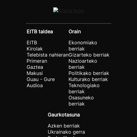
EITB taldea
Orain
EITB
Ekonomiako
Kirolak
berriak
Telebista nahieran
Gizarteko berriak
Primeran
Nazioarteko
Gaztea
berriak
Makusi
Politikako berriak
Guau - Gure
Kulturako berriak
Audioa
Teknologiako
berriak
Osasuneko
berriak
Gaurkotasuna
Azken berriak
Ukrainako gerra