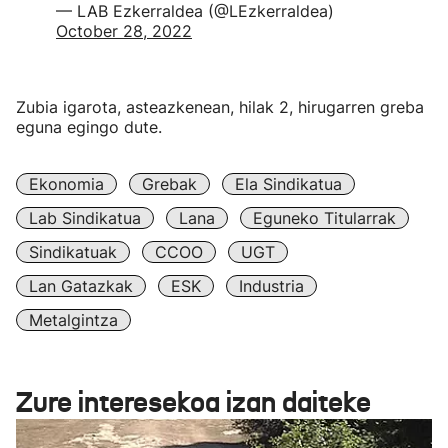
— LAB Ezkerraldea (@LEzkerraldea)
October 28, 2022
Zubia igarota, asteazkenean, hilak 2, hirugarren greba
eguna egingo dute.
Ekonomia
Grebak
Ela Sindikatua
Lab Sindikatua
Lana
Eguneko Titularrak
Sindikatuak
CCOO
UGT
Lan Gatazkak
ESK
Industria
Metalgintza
Zure interesekoa izan daiteke