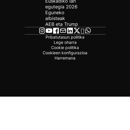
Euskadiko lan
egutegia 2026
Eguneko
albisteak
AEB eta Trump
Pribatutasun politika
Lege oharra
Cookie politika
Cookieen konfigurazioa
Harremana