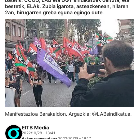
batetik, CCOO, LAB eta UGT sindikatuek deituta, eta
bestetik, ELAk. Zubia igarota, asteazkenean, hilaren
2an, hirugarren greba eguna egingo dute.
Manifestazioa Barakaldon. Argazkia: @LABsindikatua.
EITB Media
2022/10/28 - 13:41
Azken eguneratzea
2022/10/28 - 16:17