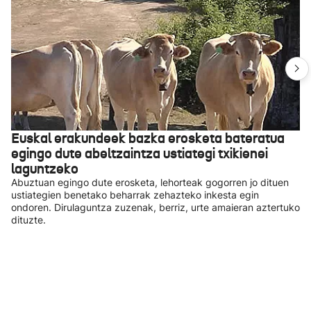
Euskal erakundeek bazka erosketa bateratua
egingo dute abeltzaintza ustiategi txikienei
laguntzeko
Abuztuan egingo dute erosketa, lehorteak gogorren jo dituen
ustiategien benetako beharrak zehazteko inkesta egin
ondoren. Dirulaguntza zuzenak, berriz, urte amaieran aztertuko
dituzte.