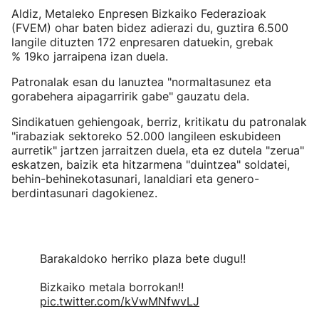
Aldiz, Metaleko Enpresen Bizkaiko Federazioak
(FVEM) ohar baten bidez adierazi du, guztira 6.500
langile dituzten 172 enpresaren datuekin, grebak
% 19ko jarraipena izan duela.
Patronalak esan du lanuztea "normaltasunez eta
gorabehera aipagarririk gabe" gauzatu dela.
Sindikatuen gehiengoak, berriz, kritikatu du patronalak
"irabaziak sektoreko 52.000 langileen eskubideen
aurretik" jartzen jarraitzen duela, eta ez dutela "zerua"
eskatzen, baizik eta hitzarmena "duintzea" soldatei,
behin-behinekotasunari, lanaldiari eta genero-
berdintasunari dagokienez.
Barakaldoko herriko plaza bete dugu!!
Bizkaiko metala borrokan!!
pic.twitter.com/kVwMNfwvLJ