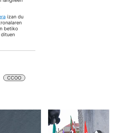
 langileen
.
era
izan du
tronalaren
in betiko
 dituen
CCOO