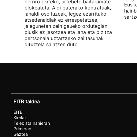
berriro ekiteko, urtebete baitaramate
Eusko
blokeatuta. Aldi baterako kontratuak,
hainb
lanaldi oso luzeak, legez ezarritako
sartz
atsedenaldiak ez errespetatzea,
jaiegunetan zein gaueko ordutegian
plusik ez jasotzea eta lana eta bizitza
pertsonala uztartzeko zailtasunak
dituztela salatzen dute.
EITB taldea
EITB
Kirolak
Telebista nahieran
Primeran
Gaztea