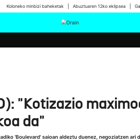
|
|
Koloneko minbizi baheketak
Abuztuaren 12ko eklipsea
Ga
tura
Ikusmiran
Egural
Osasuna
Teknologia
): "Kotizazio maximoe
koa da"
iko 'Boulevard' saioan aldeztu duenez, negoziatzen ari dir