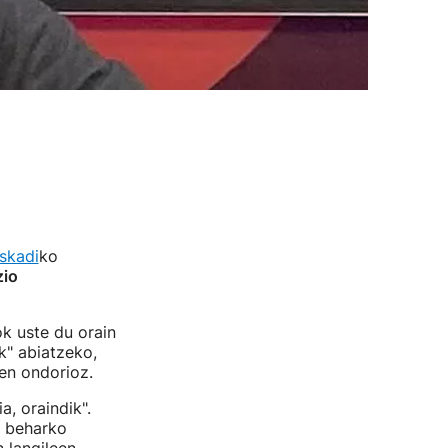
skadi
ko
zio
ok uste du orain
k" abiatzeko,
en ondorioz.
, oraindik".
n beharko