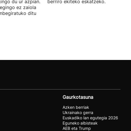
ingo du ur azpian.
berriro ekiteko eskatzeko.
 egingo ez zaiola
inbegiratuko ditu
Gaurkotasuna
Azken berriak
Ukrainako gerra
Euskadiko lan egutegia 2026
Eguneko albisteak
AEB eta Trump