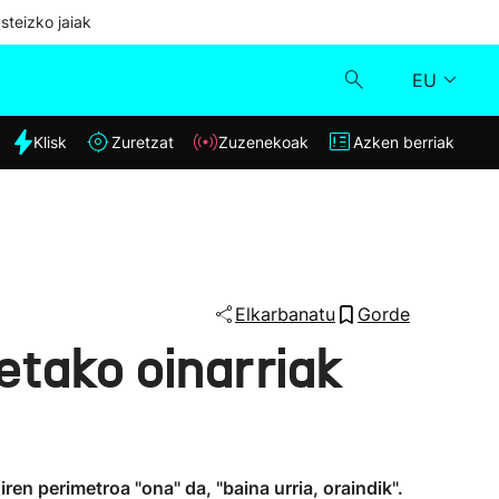
steizko jaiak
EU
dia
Klisk
Zuretzat
Zuzenekoak
Azken berriak
Klisk
Zuzenekoak
Zuretzat
Elkarbanatu
Gorde
tako oinarriak
Azken berriak
en perimetroa "ona" da, "baina urria, oraindik".