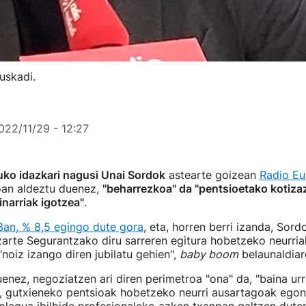
uskadi.
022/11/29 - 12:27
ko idazkari nagusi Unai Sordok
astearte goizean
Radio Eu
ioan aldeztu duenez,
"beharrezkoa" da "pentsioetako kotiza
narriak igotzea"
.
3an, % 8,5 egingo dute gora
, eta, horren berri izanda, Sord
zarte Segurantzako diru sarreren egitura hobetzeko neurria
"noiz izango diren jubilatu gehien",
baby boom
belaunaldiar
ez, negoziatzen ari diren perimetroa "ona" da, "baina urria
iz, gutxieneko pentsioak hobetzeko neurri ausartagoak ego