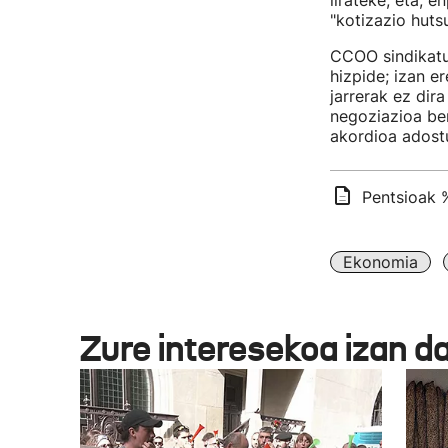
lirateke, eta, 
"kotizazio huts
CCOO sindikatu
hizpide; izan e
jarrerak ez dir
negoziazioa ber
akordioa adostu
Pentsioak 
Ekonomia
Zure interesekoa izan d