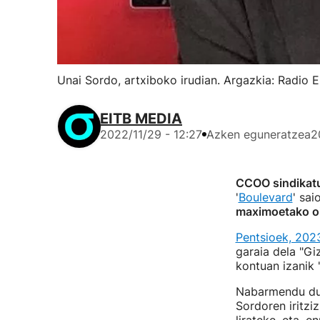
Unai Sordo, artxiboko irudian. Argazkia: Radio E
EITB MEDIA
2022/11/29 - 12:27
Azken eguneratzea
2
CCOO sindikatu
'
Boulevard
' sa
maximoetako oi
Pentsioek, 202
garaia dela "Gi
kontuan izanik 
Nabarmendu duen
Sordoren iritz