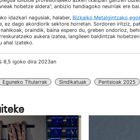
enplegua ibilbide profesionaleko azken txanpan galtzen duten
uneak hobetze aldera", anbizio handiagoko neurriak ere bai
ko idazkari nagusiak, halaber,
Bizkaiko Metalgintzako ego
re, ez dago akordiorik sektore horretan. Sordoren iritziz, pa
a nahikoak, oraindik, baina espero du, greben ondorioz, beh
reskuratzeko aukera izatea, langileen baldintzak hobetzen
 ahal izateko.
% 8,5 igoko dira 2023an
Eguneko Titularrak
Sindikatuak
Pentsioak 2025
aiteke