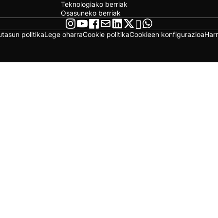
Teknologiako berriak
Osasuneko berriak
utasun politika
Lege oharra
Cookie politika
Cookieen konfigurazioa
Har