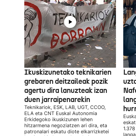
Ikuskizunetako teknikarien
Lan
grebaren deitzaileak pozik
uzt
agertu dira lanuzteak izan
Naf
duen jarraipenarekin
lan
Teknikariok, ESK, LAB, UGT, CCOO,
hur
ELA eta CNT Euskal Autonomia
Euska
Erkidegoko ikuskizunen lehen
eskat
hitzarmena negoziatzen ari dira, eta
1.378
patronalari eskatu diote elkarrizketei
langa