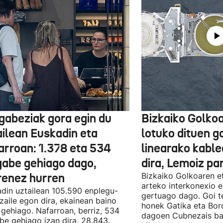
gabeziak gora egin du
Bizkaiko Golkoa
ailean Euskadin eta
lotuko dituen g
arroan: 1.378 eta 534
linearako kable
gabe gehiago dago,
dira, Lemoiz pa
renez hurren
Bizkaiko Golkoaren e
arteko interkonexio e
din uztailean 105.590 enplegu-
gertuago dago. Goi te
zaile egon dira, ekainean baino
honek Gatika eta Bord
 gehiago. Nafarroan, berriz, 534
dagoen Cubnezais ba
be gehiago izan dira, 28.843.