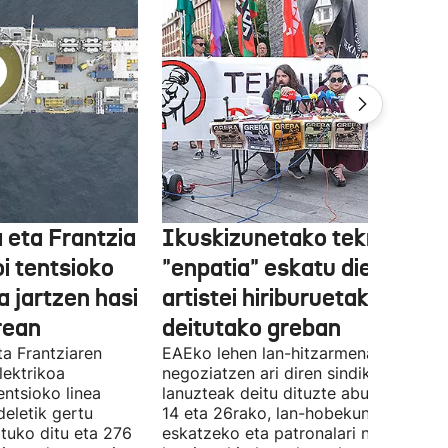
 eta Frantzia
Ikuskizunetako teknikariek
oi tentsioko
"enpatia" eskatu diete
a jartzen hasi
artistei hiriburuetako jaiet
rean
deitutako greban
ta Frantziaren
EAEko lehen lan-hitzarmena
lektrikoa
negoziatzen ari diren sindikatuek
ntsioko linea
lanuzteak deitu dituzte abuztuaren 5,
eletik gertu
14 eta 26rako, lan-hobekuntzak
tuko ditu eta 276
eskatzeko eta patronalari negoziazio