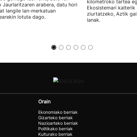
kilometroko tartea eg
 Jaurlaritzaren arabera, datu hori
Ekosistemari kalterik
at langile lan-merkatuan
ziurtatzeko, Aztik ga
earekin lotuta dago.
lanak.
Orain
Ekonomiako berriak
Gizarteko berriak
Nazioarteko berriak
Politikako berriak
Kulturako berriak