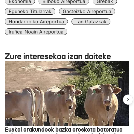
Ekonomia
Bilboko Aireportua
Grebak
Eguneko Titularrak
Gasteizko Aireportua
Hondarribiko Aireportua
Lan Gatazkak
Iruñea-Noain Aireportua
Zure interesekoa izan daiteke
Euskal erakundeek bazka erosketa bateratua