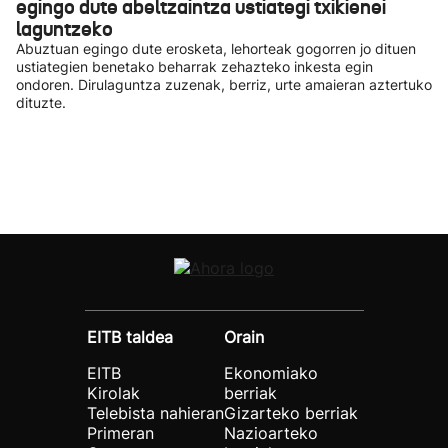
egingo dute abeltzaintza ustiategi txikienei
laguntzeko
Abuztuan egingo dute erosketa, lehorteak gogorren jo dituen
ustiategien benetako beharrak zehazteko inkesta egin
ondoren. Dirulaguntza zuzenak, berriz, urte amaieran aztertuko
dituzte.
EITB taldea
Orain
EITB
Ekonomiako
Kirolak
berriak
Telebista nahieran
Gizarteko berriak
Primeran
Nazioarteko