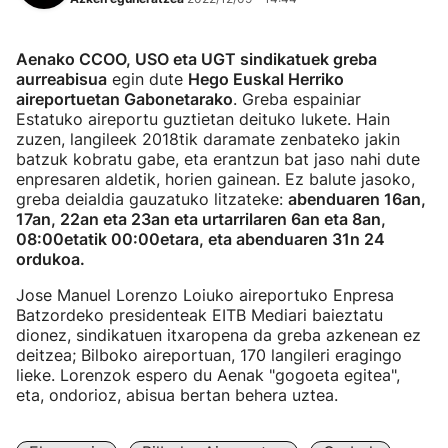
Aenako CCOO, USO eta UGT sindikatuek greba
aurreabisua
egin dute
Hego Euskal Herriko
aireportuetan Gabonetarako
. Greba espainiar
Estatuko aireportu guztietan deituko lukete. Hain
zuzen, langileek 2018tik daramate zenbateko jakin
batzuk kobratu gabe, eta erantzun bat jaso nahi dute
enpresaren aldetik, horien gainean. Ez balute jasoko,
greba deialdia gauzatuko litzateke:
abenduaren 16an,
17an, 22an eta 23an eta urtarrilaren 6an eta 8an,
08:00etatik 00:00etara, eta abenduaren 31n 24
ordukoa.
Jose Manuel Lorenzo Loiuko aireportuko Enpresa
Batzordeko presidenteak EITB Mediari baieztatu
dionez, sindikatuen itxaropena da greba azkenean ez
deitzea; Bilboko aireportuan, 170 langileri eragingo
lieke. Lorenzok espero du Aenak "gogoeta egitea",
eta, ondorioz, abisua bertan behera uztea.