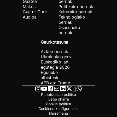
Gaztea
berriak
Makusi
Politikako berriak
Guau - Gure
Kulturako berriak
Audioa
Teknologiako
berriak
Osasuneko
berriak
Gaurkotasuna
Azken berriak
Ukrainako gerra
Euskadiko lan
egutegia 2026
Eguneko
albisteak
AEB eta Trump
Pribatutasun politika
Lege oharra
Cookie politika
Cookieen konfigurazioa
Harremana