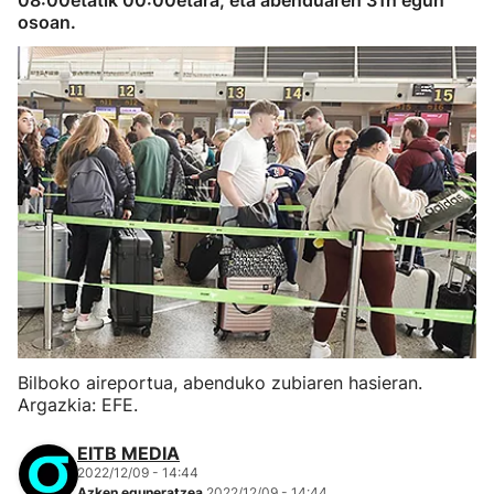
08:00etatik 00:00etara, eta abenduaren 31n egun
osoan.
Bilboko aireportua, abenduko zubiaren hasieran.
Argazkia: EFE.
EITB MEDIA
2022/12/09 - 14:44
Azken eguneratzea
2022/12/09 - 14:44