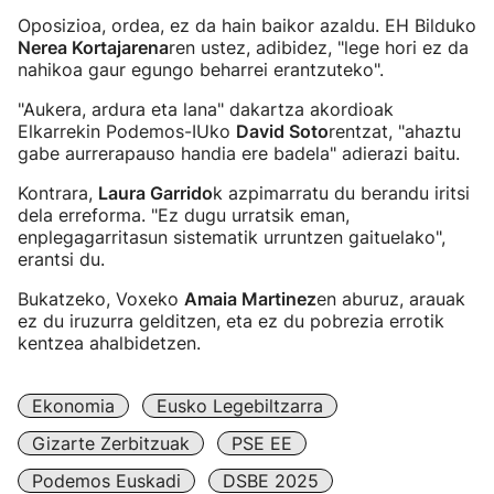
Oposizioa, ordea, ez da hain baikor azaldu. EH Bilduko
Nerea Kortajarena
ren ustez, adibidez, "lege hori ez da
nahikoa gaur egungo beharrei erantzuteko".
"Aukera, ardura eta lana" dakartza akordioak
Elkarrekin Podemos-IUko
David Soto
rentzat, "ahaztu
gabe aurrerapauso handia ere badela" adierazi baitu.
Kontrara,
Laura Garrido
k azpimarratu du berandu iritsi
dela erreforma. "Ez dugu urratsik eman,
enplegagarritasun sistematik urruntzen gaituelako",
erantsi du.
Bukatzeko, Voxeko
Amaia Martinez
en aburuz, arauak
ez du iruzurra gelditzen, eta ez du pobrezia errotik
kentzea ahalbidetzen.
Ekonomia
Eusko Legebiltzarra
Gizarte Zerbitzuak
PSE EE
Podemos Euskadi
DSBE 2025