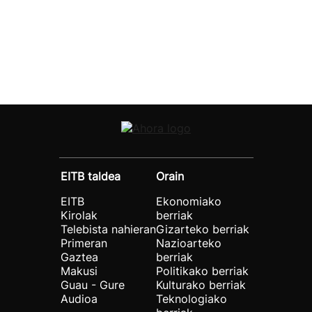
EITB taldea
Orain
EITB
Ekonomiako
Kirolak
berriak
Telebista nahieran
Gizarteko berriak
Primeran
Nazioarteko
Gaztea
berriak
Makusi
Politikako berriak
Guau - Gure
Kulturako berriak
Audioa
Teknologiako