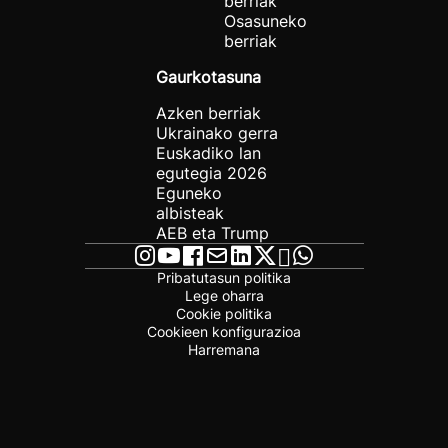
berriak
Osasuneko
berriak
Gaurkotasuna
Azken berriak
Ukrainako gerra
Euskadiko lan
egutegia 2026
Eguneko
albisteak
AEB eta Trump
Pribatutasun politika
Lege oharra
Cookie politika
Cookieen konfigurazioa
Harremana