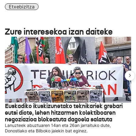
Etxebizitza
Zure interesekoa izan daiteke
Euskadiko ikuskizunetako teknikariek grebari
eutsi diote, lehen hitzarmen kolektiboaren
negoziazioa blokeatuta dagoela salatuta
Lanuzteek abuztuaren 14an eta 26an jarraituko dute,
Donostiako eta Bilboko jaiekin bat eginez.