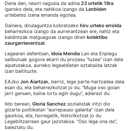
Dena den, neurri nagusia da adina
23 urtetik 18ra
igaroko dela, eta nahikoa izango da
Lanbiden
urtebetez izena emanda egotea.
Gainera, dirulaguntza kobratzeko
hiru urteko errolda
beharrezkoa izango da aurrerantzean ere, nahiz eta
baldintzak malguagoak izango diren
kolektibo
zaurgarrienentzat
.
Legearen defentsan,
Idoia Mendia
Lan eta Enplegu
sailburuak gogora ekarri du prozesu "luzea" izan dela
aipatutakoa, aurreko legealdietan eztabaida latzak
izan baitituzte.
EAJko
Jon Aiartza
k, berriz, lege parte-hartzailea dela
esan du, eta beharrezkotzat jo du. "Muga oso goian
jarri genuen, baina lortu egin dugu", adierazi du.
Ildo berean,
Gloria Sanchez
sozialistak iritzi dio
gizarte politiketan "aurrepauso galanta" izan dela
gaurkoa, eta, horregatik, historikotzat jo du
Legebiltzarrean gaur jazotakoa. "Oso lege ona da",
baieztatu du.