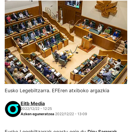
Eusko Legebiltzarra. EFEren atxiboko argazkia
Eitb Media
2022/12/22 - 12:25
Azken eguneratzea
2022/12/22 - 13:09
Eusko Legebiltzarrak onartu egin du
Diru Sarrerak