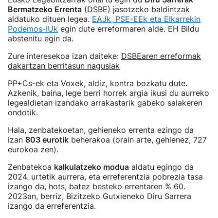
Bermatzeko Errenta
(DSBE) jasotzeko baldintzak
aldatuko dituen legea.
EAJk, PSE-EEk eta Elkarrekin
Podemos-IUk
egin dute erreformaren alde. EH Bildu
abstenitu egin da.
Zure interesekoa izan daiteke:
DSBEaren erreformak
dakartzan berritasun nagusiak
PP+Cs-ek eta Voxek, aldiz, kontra bozkatu dute.
Azkenik, baina, lege berri horrek argia ikusi du aurreko
legealdietan izandako arrakastarik gabeko saiakeren
ondotik.
Hala, zenbatekoetan, gehieneko errenta ezingo da
izan
803 eurotik
beherakoa (orain arte, gehienez, 727
eurokoa zen).
Zenbatekoa
kalkulatzeko modua
aldatu egingo da
2024. urtetik aurrera, eta erreferentzia pobrezia tasa
izango da, hots, batez besteko errentaren % 60.
2023an, berriz, Bizitzeko Gutxieneko Diru Sarrera
izango da erreferentzia.