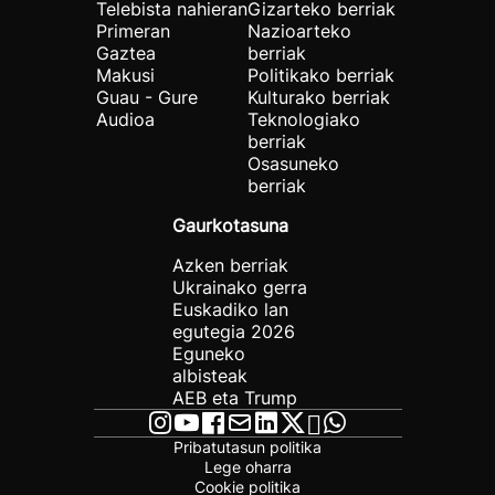
Telebista nahieran
Gizarteko berriak
Primeran
Nazioarteko
Gaztea
berriak
Makusi
Politikako berriak
Guau - Gure
Kulturako berriak
Audioa
Teknologiako
berriak
Osasuneko
berriak
Gaurkotasuna
Azken berriak
Ukrainako gerra
Euskadiko lan
egutegia 2026
Eguneko
albisteak
AEB eta Trump
Pribatutasun politika
Lege oharra
Cookie politika