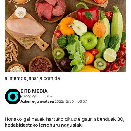
alimentos janaria comida
EITB MEDIA
2022/12/30 - 08:57
Azken eguneratzea
2022/12/30 - 08:57
Honako gai hauek hartuko dituzte gaur, abenduak 30,
hedabideetako lerroburu nagusiak
: