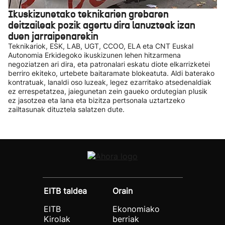
Ikuskizunetako teknikarien grebaren
deitzaileak pozik agertu dira lanuzteak izan
duen jarraipenarekin
Teknikariok, ESK, LAB, UGT, CCOO, ELA eta CNT Euskal
Autonomia Erkidegoko ikuskizunen lehen hitzarmena
negoziatzen ari dira, eta patronalari eskatu diote elkarrizketei
berriro ekiteko, urtebete baitaramate blokeatuta. Aldi baterako
kontratuak, lanaldi oso luzeak, legez ezarritako atsedenaldiak
ez errespetatzea, jaiegunetan zein gaueko ordutegian plusik
ez jasotzea eta lana eta bizitza pertsonala uztartzeko
zailtasunak dituztela salatzen dute.
EITB taldea
Orain
EITB
Ekonomiako
Kirolak
berriak