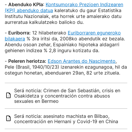
-
Abenduko KPIa
:
Kontsumorako Prezioen Indizearen
(KPI) abenduko datua
kaleratuko du gaur Estatistika
Institutu Nazionalak, eta horrek urte amaierako datu
aurreratua kalkulatzeko balioko du.
-
Euriborra:
12 hilabeterako
Euriborraren eguneroko
bilakaera
% 3ra iritsi da, 2008ko abendutik ez bezala.
Abendu osoan zehar, Espainiako hipoteka aldagarri
gehienen indizea % 2,8 inguru kotizatu da.
-
Peleren heriotza:
Edson Arantes do Nascimento
,
Pele (Brasil, 1940/10/23) izenarekin ezagunagoa, hil da
ostegun honetan, abenduaren 29an, 82 urte zituela.
Será noticia: Crimen de San Sebastián, crisis en
Osakidetza y concentración contra abusos
sexuales en Bermeo
Será noticia: asesinato machista en Bilbao,
concentración en Hernani y Covid-19 en China