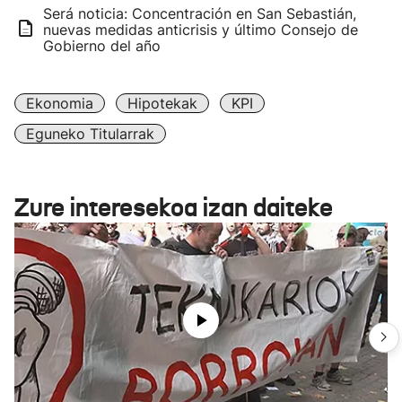
Será noticia: Concentración en San Sebastián,
nuevas medidas anticrisis y último Consejo de
Gobierno del año
Ekonomia
Hipotekak
KPI
Eguneko Titularrak
Zure interesekoa izan daiteke