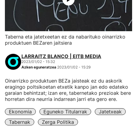
Taberna eta jatetxeetan ez da nabarituko oinarrizko
produktuen BEZaren jaitsiera
LARRAITZ BLANCO | EITB MEDIA
2023/01/02 - 15:32
Azken eguneratzea
2023/01/02 - 15:29
Oinarrizko produktuen BEZa jaisteak ez du askorik
eragingo poltsikoetan etxetik kanpo jan edo edateko
garaian behintzat; izan ere, tabernetako prezioak bere
horretan dira neurria indarrean jarri eta gero ere.
Ekonomia
Eguneko Titularrak
Jatetxeak
Tabernak
Zerga Politika