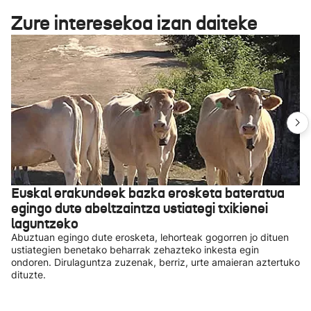
Zure interesekoa izan daiteke
Euskal erakundeek bazka erosketa bateratua
egingo dute abeltzaintza ustiategi txikienei
laguntzeko
Abuztuan egingo dute erosketa, lehorteak gogorren jo dituen
ustiategien benetako beharrak zehazteko inkesta egin
ondoren. Dirulaguntza zuzenak, berriz, urte amaieran aztertuko
dituzte.