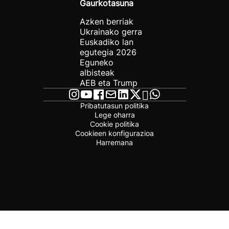
Gaurkotasuna
Azken berriak
Ukrainako gerra
Euskadiko lan
egutegia 2026
Eguneko
albisteak
AEB eta Trump
Pribatutasun politika
Lege oharra
Cookie politika
Cookieen konfigurazioa
Harremana