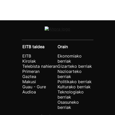
EITB taldea
Orain
EITB
Ekonomiako
Kirolak
berriak
Telebista nahieran
Gizarteko berriak
Primeran
Nazioarteko
Gaztea
berriak
Makusi
Politikako berriak
Guau - Gure
Kulturako berriak
Audioa
Teknologiako
berriak
Osasuneko
berriak