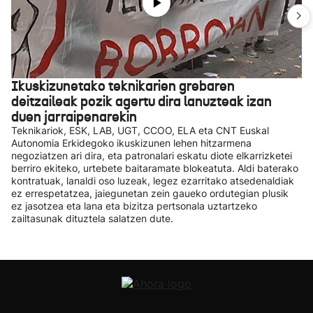
Ikuskizunetako teknikarien grebaren
deitzaileak pozik agertu dira lanuzteak izan
duen jarraipenarekin
Teknikariok, ESK, LAB, UGT, CCOO, ELA eta CNT Euskal
Autonomia Erkidegoko ikuskizunen lehen hitzarmena
negoziatzen ari dira, eta patronalari eskatu diote elkarrizketei
berriro ekiteko, urtebete baitaramate blokeatuta. Aldi baterako
kontratuak, lanaldi oso luzeak, legez ezarritako atsedenaldiak
ez errespetatzea, jaiegunetan zein gaueko ordutegian plusik
ez jasotzea eta lana eta bizitza pertsonala uztartzeko
zailtasunak dituztela salatzen dute.