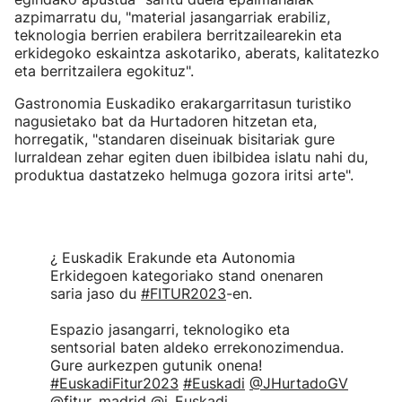
azpimarratu du, "material jasangarriak erabiliz,
teknologia berrien erabilera berritzailearekin eta
erkidegoko eskaintza askotariko, aberats, kalitatezko
eta berritzailera egokituz".
Gastronomia Euskadiko erakargarritasun turistiko
nagusietako bat da Hurtadoren hitzetan eta,
horregatik, "standaren diseinuak bisitariak gure
lurraldean zehar egiten duen ibilbidea islatu nahi du,
produktua dastatzeko helmuga gozora iritsi arte".
¿ Euskadik Erakunde eta Autonomia
Erkidegoen kategoriako stand onenaren
saria jaso du
#FITUR2023
-en.
Espazio jasangarri, teknologiko eta
sentsorial baten aldeko errekonozimendua.
Gure aurkezpen gutunik onena!
#EuskadiFitur2023
#Euskadi
@JHurtadoGV
@fitur_madrid
@i_Euskadi