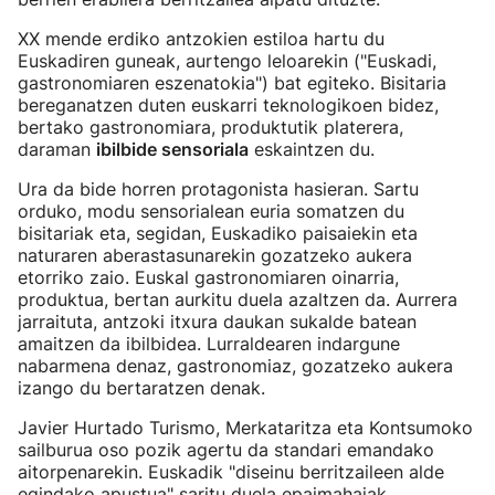
XX mende erdiko antzokien estiloa hartu du
Euskadiren guneak, aurtengo leloarekin ("Euskadi,
gastronomiaren eszenatokia") bat egiteko. Bisitaria
bereganatzen duten euskarri teknologikoen bidez,
bertako gastronomiara, produktutik platerera,
daraman
ibilbide sensoriala
eskaintzen du.
Ura da bide horren protagonista hasieran. Sartu
orduko, modu sensorialean euria somatzen du
bisitariak eta, segidan, Euskadiko paisaiekin eta
naturaren aberastasunarekin gozatzeko aukera
etorriko zaio. Euskal gastronomiaren oinarria,
produktua, bertan aurkitu duela azaltzen da. Aurrera
jarraituta, antzoki itxura daukan sukalde batean
amaitzen da ibilbidea. Lurraldearen indargune
nabarmena denaz, gastronomiaz, gozatzeko aukera
izango du bertaratzen denak.
Javier Hurtado Turismo, Merkataritza eta Kontsumoko
sailburua oso pozik agertu da standari emandako
aitorpenarekin. Euskadik "diseinu berritzaileen alde
egindako apustua" saritu duela epaimahaiak