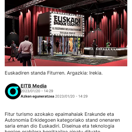
Euskadiren standa Fiturren. Argazkia: Irekia.
EITB Media
2023/01/20 - 14:29
Azken eguneratzea
2023/01/20 - 14:29
Fitur turismo azokako epaimahaiak Erakunde eta
Autonomia Erkidegoen kategoriako stand onenaren
saria eman dio Euskadiri. Diseinua eta teknologia
berrien erabilera berritzailea aipatu dituzte.