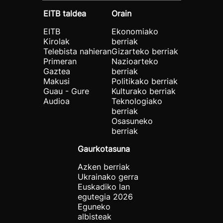
EITB taldea
Orain
EITB
Ekonomiako
Kirolak
berriak
Telebista nahieran
Gizarteko berriak
Primeran
Nazioarteko
Gaztea
berriak
Makusi
Politikako berriak
Guau - Gure
Kulturako berriak
Audioa
Teknologiako
berriak
Osasuneko
berriak
Gaurkotasuna
Azken berriak
Ukrainako gerra
Euskadiko lan
egutegia 2026
Eguneko
albisteak