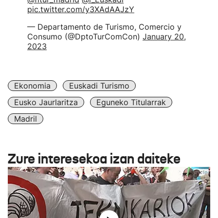
pic.twitter.com/y3XAdAAJzY
— Departamento de Turismo, Comercio y
Consumo (@DptoTurComCon)
January 20,
2023
Ekonomia
Euskadi Turismo
Eusko Jaurlaritza
Eguneko Titularrak
Madril
Zure interesekoa izan daiteke