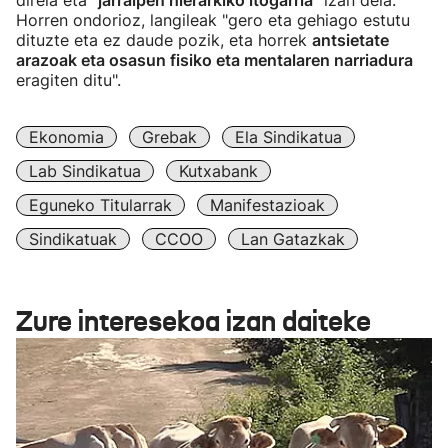
direla eta
"jarraipen hierarkiko itogarria"
izan dela.
Horren ondorioz, langileak "gero eta gehiago estutu
dituzte eta ez daude pozik, eta horrek
antsietate
arazoak eta osasun fisiko eta mentalaren narriadura
eragiten ditu".
Ekonomia
Grebak
Ela Sindikatua
Lab Sindikatua
Kutxabank
Eguneko Titularrak
Manifestazioak
Sindikatuak
CCOO
Lan Gatazkak
Zure interesekoa izan daiteke