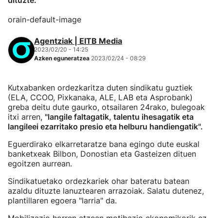
dituzte.
orain-default-image
Agentziak | EITB Media
2023/02/20 - 14:25
Azken eguneratzea
2023/02/24 - 08:29
Kutxabanken ordezkaritza duten sindikatu guztiek
(ELA, CCOO, Pixkanaka, ALE, LAB eta Asprobank)
greba deitu dute gaurko, otsailaren 24rako, bulegoak
itxi arren,
"langile faltagatik, talentu ihesagatik eta
langileei ezarritako presio eta helburu handiengatik".
Eguerdirako elkarretaratze bana egingo dute euskal
banketxeak Bilbon, Donostian eta Gasteizen dituen
egoitzen aurrean.
Sindikatuetako ordezkariek ohar bateratu batean
azaldu dituzte lanuztearen arrazoiak. Salatu dutenez,
plantillaren egoera "larria" da.