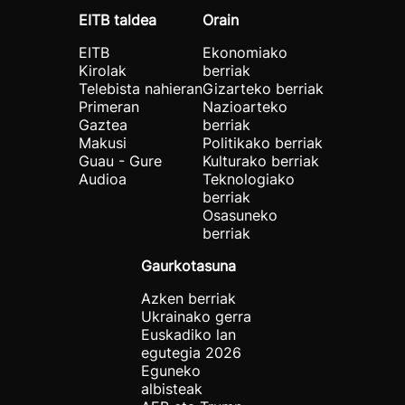
EITB taldea
Orain
EITB
Ekonomiako
Kirolak
berriak
Telebista nahieran
Gizarteko berriak
Primeran
Nazioarteko
Gaztea
berriak
Makusi
Politikako berriak
Guau - Gure
Kulturako berriak
Audioa
Teknologiako
berriak
Osasuneko
berriak
Gaurkotasuna
Azken berriak
Ukrainako gerra
Euskadiko lan
egutegia 2026
Eguneko
albisteak