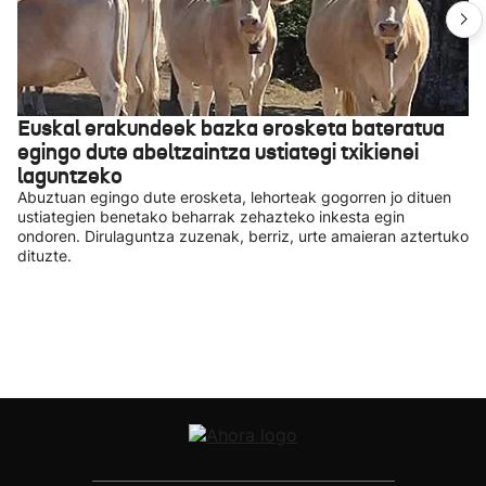
Euskal erakundeek bazka erosketa bateratua
egingo dute abeltzaintza ustiategi txikienei
laguntzeko
Abuztuan egingo dute erosketa, lehorteak gogorren jo dituen
ustiategien benetako beharrak zehazteko inkesta egin
ondoren. Dirulaguntza zuzenak, berriz, urte amaieran aztertuko
dituzte.