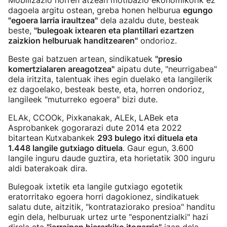
Mobilizazio horren atzean motibazio ekonomikorik ez
dagoela argitu ostean, greba honen helburua
egungo
"egoera larria iraultzea"
dela azaldu dute, besteak
beste,
"bulegoak ixtearen eta plantillari ezartzen
zaizkion helburuak handitzearen"
ondorioz.
Beste gai batzuen artean, sindikatuek
"presio
komertzialaren areagotzea"
aipatu dute, "neurrigabea"
dela iritzita, talentuak ihes egin duelako eta langilerik
ez dagoelako, besteak beste, eta, horren ondorioz,
langileek "muturreko egoera" bizi dute.
ELAk, CCOOk, Pixkanakak, ALEk, LABek eta
Asprobankek gogorarazi dute 2014 eta 2022
bitartean Kutxabankek
293 bulego itxi dituela eta
1.448 langile gutxiago dituela
. Gaur egun, 3.600
langile inguru daude guztira, eta horietatik 300 inguru
aldi baterakoak dira.
Bulegoak ixtetik eta langile gutxiago egotetik
eratorritako egoera horri dagokionez, sindikatuek
salatu dute, aitzitik, "kontrataziorako presioa" handitu
egin dela, helburuak urtez urte "esponentzialki" hazi