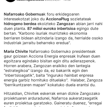
Nafarroako Gobernua
k foru erkidegoaren
interesekotzat joko du
AccionaPlug
sozietateak
hidrogeno berdea
ekoizteko
Zangoza
n abian jarri nahi
duen planta.
87 milioi euroko inbertsioa
egingo dute
bertan. "Karbono isuriak murrizteko ekonomia
berriaren bidean aitzindaria izango da, herrialde osoko
industriak jarraitu beharreko eredua".
Maria Chivite
Nafarroako Gobernuko presidenteak
gaur goizean Acciona Energia enpresak Iruñean duen
egoitzara egindako bisitan egin ditu adierazpenok.
Horren arabera, Zangozan eraikiko den lantegia
"estrategikoa" izango da, ez bakarrik egin den
"inbertsioagatik", baita "inguruko hainbat enpresa
energia garbiz hornituko dituelako". Halaber, Zangoza
"berrikuntzaren mapan" kokatuko duela erantsi du.
Hitzaldian, Chivitek eskerrak eman dizkie Zangozako
proiektuaren arduradunei, Nafarroa aukeratzeagatik
euren proiektua garatzeko. Gaineratu duenez, "erregai