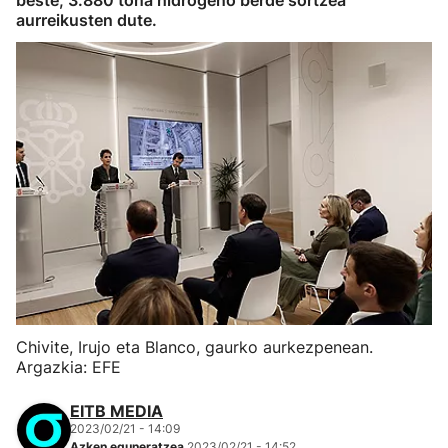
beste, 3.880 tona hidrogeno berde sortzea
aurreikusten dute.
Chivite, Irujo eta Blanco, gaurko aurkezpenean.
Argazkia: EFE
EITB MEDIA
2023/02/21 - 14:09
Azken eguneratzea
2023/02/21 - 14:52