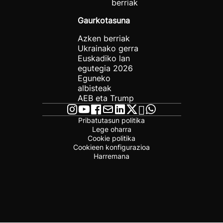
berriak
Gaurkotasuna
Azken berriak
Ukrainako gerra
Euskadiko lan
egutegia 2026
Eguneko
albisteak
AEB eta Trump
Pribatutasun politika
Lege oharra
Cookie politika
Cookieen konfigurazioa
Harremana