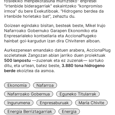
fosilekiko menpekotasuna murrizteko" enpresei
"irtenbide bideragarriak" eskaintzeko "konpromiso
irmoa" du bere Exekutiboak. "Hidrogeno berdea da
irtenbide horietako bat", zehaztu du.
Goizean egindako bisitan, besteak beste, Mikel Irujo
Nafarroako Gobernuko Garapen Ekonomiko eta
Enpresarialeko kontseilaria eta AccionaPlugeko
hainbat goi-kargudun izan dira Chiviteren alboan.
Aurkezpenean emandako datuen arabera, AccionaPlug
sozietateak Zangozan abian jarriko duen proiektuak
500 lanpostu
—zuzenak eta ez zuzenak— sortuko
ditu, eta urtean, batez beste,
3.880 tona hidrogeno
berde
ekoiztea da asmoa.
Ekonomia
Nafarroa
Nafarroako Gobernua
Eguneko Titularrak
Ingurumena
Enpresaburuak
María Chivite
Energia Berriztagarriak
Energia