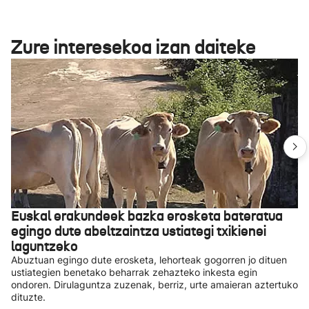
Zure interesekoa izan daiteke
Euskal erakundeek bazka erosketa bateratua
egingo dute abeltzaintza ustiategi txikienei
laguntzeko
Abuztuan egingo dute erosketa, lehorteak gogorren jo dituen
ustiategien benetako beharrak zehazteko inkesta egin
ondoren. Dirulaguntza zuzenak, berriz, urte amaieran aztertuko
dituzte.