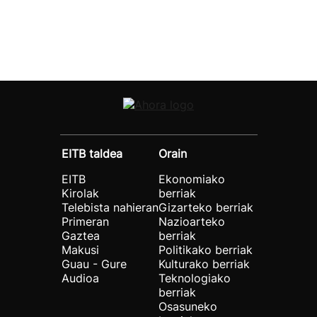
EITB taldea
Orain
EITB
Ekonomiako
Kirolak
berriak
Telebista nahieran
Gizarteko berriak
Primeran
Nazioarteko
Gaztea
berriak
Makusi
Politikako berriak
Guau - Gure
Kulturako berriak
Audioa
Teknologiako
berriak
Osasuneko