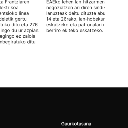
ta Frantziaren
EAEko lehen lan-hitzarmena
lektrikoa
negoziatzen ari diren sindikatuek
ntsioko linea
lanuzteak deitu dituzte abuztuaren 5,
eletik gertu
14 eta 26rako, lan-hobekuntzak
tuko ditu eta 276
eskatzeko eta patronalari negoziazio
ingo du ur azpian.
berriro ekiteko eskatzeko.
 egingo ez zaiola
inbegiratuko ditu
Gaurkotasuna