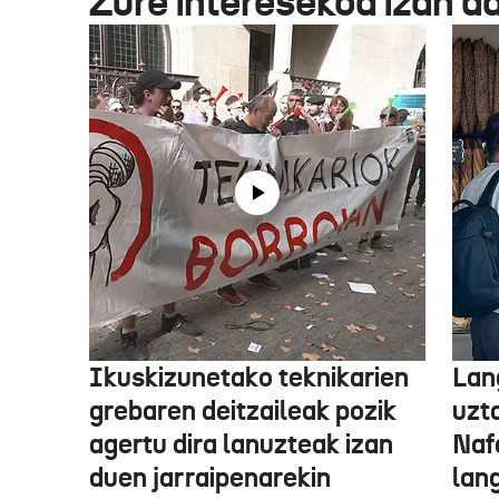
Zure interesekoa izan d
Ikuskizunetako teknikarien
Lan
grebaren deitzaileak pozik
uzt
agertu dira lanuzteak izan
Naf
duen jarraipenarekin
lan