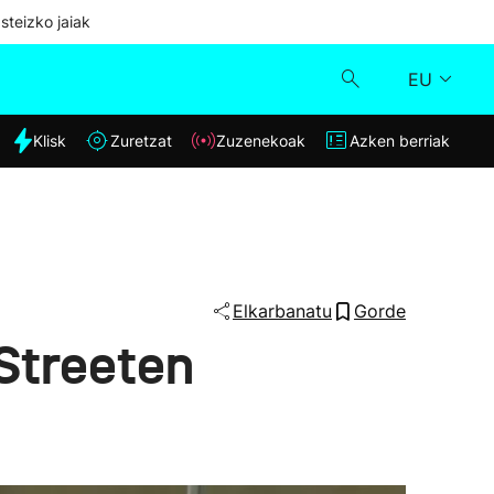
steizko jaiak
EU
dia
Klisk
Zuretzat
Zuzenekoak
Azken berriak
Klisk
Zuzenekoak
Zuretzat
Elkarbanatu
Gorde
 Streeten
Azken berriak