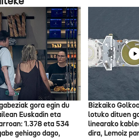
aiteke
gabeziak gora egin du
Bizkaiko Golkoa
ailean Euskadin eta
lotuko dituen g
arroan: 1.378 eta 534
linearako kable
gabe gehiago dago,
dira, Lemoiz pa