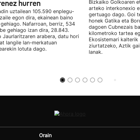
renez hurren
Bizkaiko Golkoaren e
arteko interkonexio e
din uztailean 105.590 enplegu-
gertuago dago. Goi te
zaile egon dira, ekainean baino
honek Gatika eta Bord
 gehiago. Nafarroan, berriz, 534
dagoen Cubnezais ba
be gehiago izan dira, 28.843.
kilometroko tartea eg
 Jaurlaritzaren arabera, datu hori
Ekosistemari kalterik
at langile lan-merkatuan
ziurtatzeko, Aztik ga
earekin lotuta dago.
lanak.
Orain