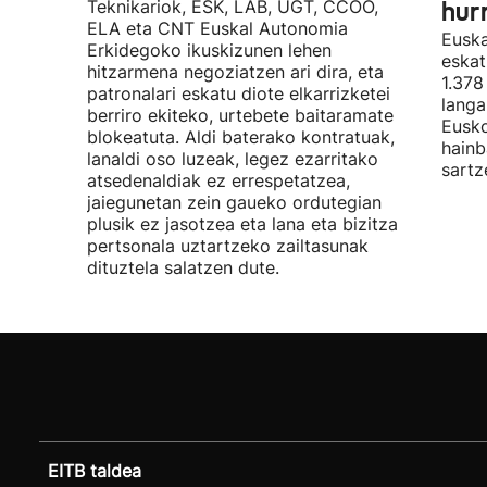
Teknikariok, ESK, LAB, UGT, CCOO,
hur
ELA eta CNT Euskal Autonomia
Euska
Erkidegoko ikuskizunen lehen
eskat
hitzarmena negoziatzen ari dira, eta
1.378
patronalari eskatu diote elkarrizketei
langa
berriro ekiteko, urtebete baitaramate
Eusko
blokeatuta. Aldi baterako kontratuak,
hainb
lanaldi oso luzeak, legez ezarritako
sartz
atsedenaldiak ez errespetatzea,
jaiegunetan zein gaueko ordutegian
plusik ez jasotzea eta lana eta bizitza
pertsonala uztartzeko zailtasunak
dituztela salatzen dute.
EITB taldea