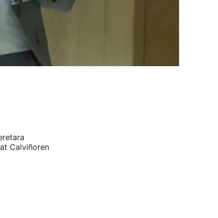
eretara
bat Calviñoren