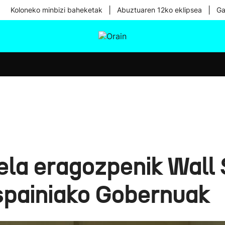
|
|
Koloneko minbizi baheketak
Abuztuaren 12ko eklipsea
Ga
tura
Ikusmiran
Egural
Osasuna
Teknologia
ela eragozpenik Wall
Espainiako Gobernuak