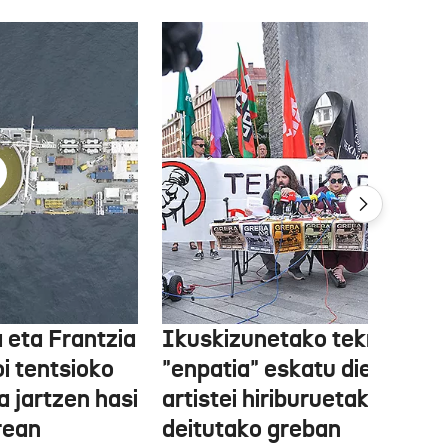
 eta Frantzia
Ikuskizunetako teknikariek
oi tentsioko
"enpatia" eskatu diete
a jartzen hasi
artistei hiriburuetako jaiet
rean
deitutako greban