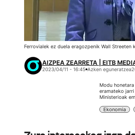
Ferrovialek ez duela eragozpenik Wall Streeten
AIZPEA ZEARRETA | EITB MEDI
2023/04/11 - 16:45
Azken eguneratzea
2
Modu honetara 
eramateko jarri
Ministerioak e
Ekonomia