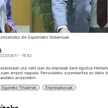
 kotizatzeko dio Espainiako Gobernuak
A
023/04/11 - 16:42
ezerezean utzi nahi izan du enpresak bere egoitza Herbeh
 zuen arrazoi nagusia. Ferrovialeko zuzendaritza ez dator 
mandako arrazoiekin.
Eguneko Titularrak
Enpresaburuak