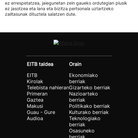
ez errespetatzea, jaiegunetan zein gaueko ordutegian plusik
ez jasotzea eta lana eta bizitza pertsonala uztartzeko
zailtasunak dituztela salatzen dute.
EITB taldea
Orain
EITB
Ekonomiako
Kirolak
berriak
Telebista nahieran
Gizarteko berriak
Primeran
Nazioarteko
Gaztea
berriak
Makusi
Politikako berriak
Guau - Gure
Kulturako berriak
Audioa
Teknologiako
berriak
Osasuneko
berriak