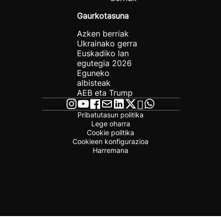
Gaurkotasuna
Azken berriak
Ukrainako gerra
Euskadiko lan
egutegia 2026
Eguneko
albisteak
AEB eta Trump
Pribatutasun politika
Lege oharra
Cookie politika
Cookieen konfigurazioa
Harremana