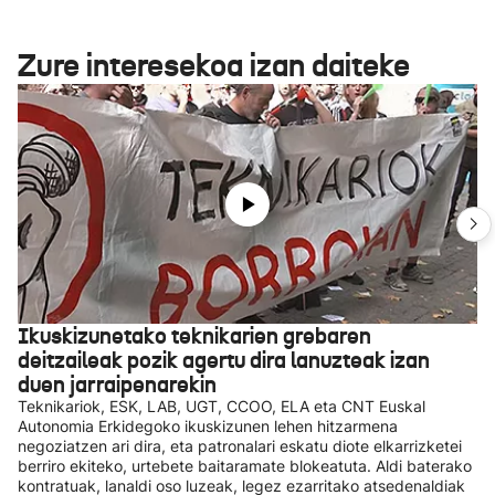
Zure interesekoa izan daiteke
Ikuskizunetako teknikarien grebaren
deitzaileak pozik agertu dira lanuzteak izan
duen jarraipenarekin
Teknikariok, ESK, LAB, UGT, CCOO, ELA eta CNT Euskal
Autonomia Erkidegoko ikuskizunen lehen hitzarmena
negoziatzen ari dira, eta patronalari eskatu diote elkarrizketei
berriro ekiteko, urtebete baitaramate blokeatuta. Aldi baterako
kontratuak, lanaldi oso luzeak, legez ezarritako atsedenaldiak