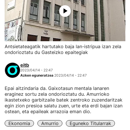
Antsietateagatik hartutako baja lan-istripua izan zela
ondorioztatu du Gasteizko epaitegiak
eitb
2023/04/14 - 22:47
Azken eguneratzea
2023/04/14 - 22:47
Epai aitzindaria da. Gaixotasun mentala lanaren
eraginez sortu zela ondorioztatu du. Amurrioko
ikastetxeko garbitzaile batek zentroko zuzendaritzak
egin zion presioa salatu zuen, urte eta erdi bajan izan
ostean, eta epaileak arrazoia eman dio.
Ekonomia
Amurrio
Eguneko Titularrak