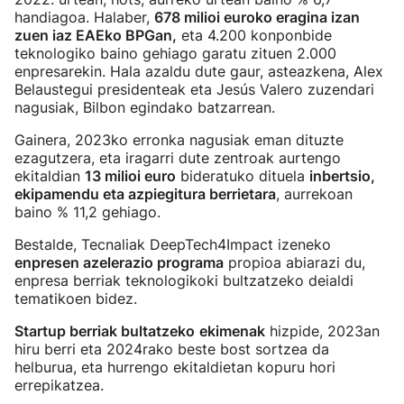
handiagoa. Halaber,
678 milioi euroko eragina izan
zuen iaz EAEko BPGan,
eta 4.200 konponbide
teknologiko baino gehiago garatu zituen 2.000
enpresarekin. Hala azaldu dute gaur, asteazkena, Alex
Belaustegui presidenteak eta Jesús Valero zuzendari
nagusiak, Bilbon egindako batzarrean.
Gainera, 2023ko erronka nagusiak eman dituzte
ezagutzera, eta iragarri dute zentroak aurtengo
ekitaldian
13 milioi euro
bideratuko dituela
inbertsio,
ekipamendu eta azpiegitura berrietara
, aurrekoan
baino % 11,2 gehiago.
Bestalde, Tecnaliak DeepTech4Impact izeneko
enpresen azelerazio programa
propioa abiarazi du,
enpresa berriak teknologikoki bultzatzeko deialdi
tematikoen bidez.
Startup berriak bultatzeko
ekimenak
hizpide, 2023an
hiru berri eta 2024rako beste bost sortzea da
helburua, eta hurrengo ekitaldietan kopuru hori
errepikatzea.