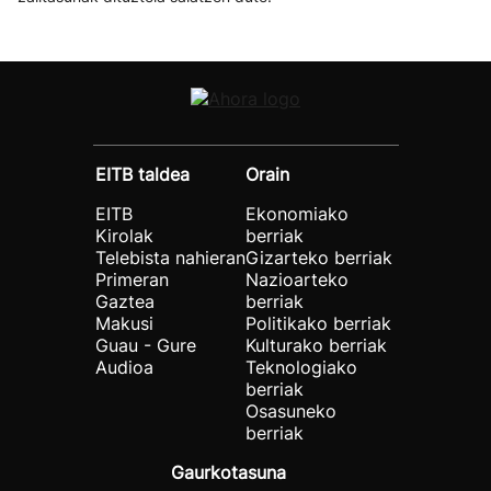
EITB taldea
Orain
EITB
Ekonomiako
Kirolak
berriak
Telebista nahieran
Gizarteko berriak
Primeran
Nazioarteko
Gaztea
berriak
Makusi
Politikako berriak
Guau - Gure
Kulturako berriak
Audioa
Teknologiako
berriak
Osasuneko
berriak
Gaurkotasuna