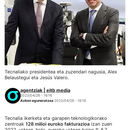
Tecnaliako presidentea eta zuzendari nagusia, Alex
Belaustegui eta Jesús Valero.
agentziak | eitb media
2023/04/26 - 16:16
Azken eguneratzea
2023/04/26 - 16:16
Tecnalia ikerketa eta garapen teknologikorako
zentroak
128 milioi euroko fakturazioa
izan zuen
2022. urtean, hots, aurreko urtean baino % 6,7