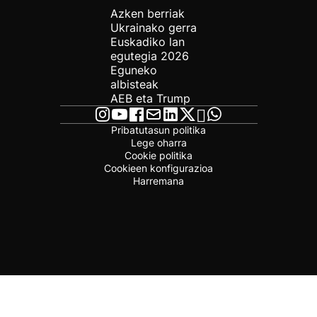
Azken berriak
Ukrainako gerra
Euskadiko lan
egutegia 2026
Eguneko
albisteak
AEB eta Trump
Pribatutasun politika
Lege oharra
Cookie politika
Cookieen konfigurazioa
Harremana