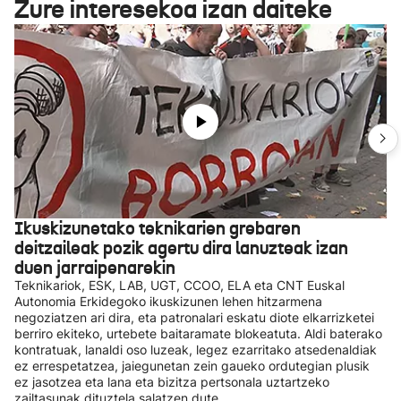
Zure interesekoa izan daiteke
Ikuskizunetako teknikarien grebaren
deitzaileak pozik agertu dira lanuzteak izan
duen jarraipenarekin
Teknikariok, ESK, LAB, UGT, CCOO, ELA eta CNT Euskal
Autonomia Erkidegoko ikuskizunen lehen hitzarmena
negoziatzen ari dira, eta patronalari eskatu diote elkarrizketei
berriro ekiteko, urtebete baitaramate blokeatuta. Aldi baterako
kontratuak, lanaldi oso luzeak, legez ezarritako atsedenaldiak
ez errespetatzea, jaiegunetan zein gaueko ordutegian plusik
ez jasotzea eta lana eta bizitza pertsonala uztartzeko
zailtasunak dituztela salatzen dute.