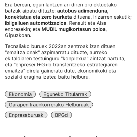
Era berean, egun lantzen ari diren proiektuetako
batzuk aipatu dituzte:
autobus adimenduna,
konektatua eta zero isurketa
dituena, Irizarren eskutik;
ibilgailuen automotizazioa
, Renault eta Alsa
enpresekin; eta
MUBIL mugikortasun poloa
,
Gipuzkoan.
Tecnaliako buruek 2022an zentroak izan dituen
"emaitza onak" azpimarratu dituzte, aurreko
ekitaldiaren testuinguru "konplexua" aintzat hartuta,
eta "enpresei I+G+b transferitzeko estrategiaren
emaitza" direla gaineratu dute, ekonomikoki eta
sozialki eragina izatea baitu helburu.
Ekonomia
Eguneko Titularrak
Garapen Iraunkorrerako Helburuak
Enpresaburuak
BPGd