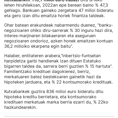
lehen hiruhilekoan, 2022an epe berean baino % 47,3
gehiago. Bankuen gaineko zergetara 47 milioi bideratu
eta gero izan ditu emaitza horiek finantza taldeak.
Ohar batean erakundeak nabarmendu duenez, "banku-
negozioaren ohiko diru-sarrerak % 30 inguru hazi dira,
interes-marjinaren bilakaeraren eta aseguruen
negozioaren ondorioz, azken honek emaitzen kontuan
36,2 milioiko ekarpena egin baitu".
Halaber, entitateren arabera,"inbertsio-funtsetan
harpidetza garbi handienak izan dituen Estatuko
bigarren taldea da, sarrera berri guztien % 15 hartuta".
Familientzako kredituei dagokienez, berriz,
merkatuaren batez bestekoaren gainetik hazi da
hipoteken jarduera, eta % 22 kontsumorako kredituak.
Kutxabankek guztira 836 milioi euro bideratu ditu
hipoteka kreditu berrietara, eta kontsumorako
kredituen merkatuak marka berria ezarri du, % 22ko
hazkundearekin.