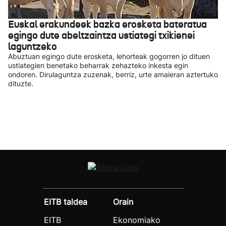
Euskal erakundeek bazka erosketa bateratua
egingo dute abeltzaintza ustiategi txikienei
laguntzeko
Abuztuan egingo dute erosketa, lehorteak gogorren jo dituen
ustiategien benetako beharrak zehazteko inkesta egin
ondoren. Dirulaguntza zuzenak, berriz, urte amaieran aztertuko
dituzte.
EITB taldea
Orain
EITB
Ekonomiako