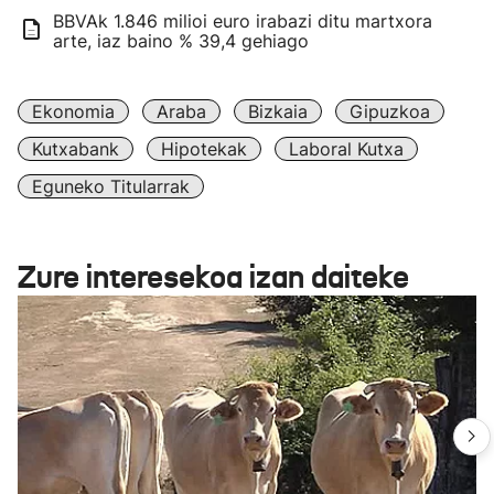
BBVAk 1.846 milioi euro irabazi ditu martxora
arte, iaz baino % 39,4 gehiago
Ekonomia
Araba
Bizkaia
Gipuzkoa
Kutxabank
Hipotekak
Laboral Kutxa
Eguneko Titularrak
Zure interesekoa izan daiteke