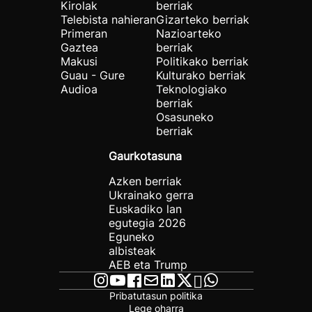
Kirolak
berriak
Telebista nahieran
Gizarteko berriak
Primeran
Nazioarteko
Gaztea
berriak
Makusi
Politikako berriak
Guau - Gure
Kulturako berriak
Audioa
Teknologiako
berriak
Osasuneko
berriak
Gaurkotasuna
Azken berriak
Ukrainako gerra
Euskadiko lan
egutegia 2026
Eguneko
albisteak
AEB eta Trump
Pribatutasun politika
Lege oharra