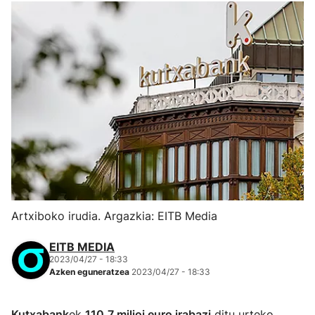
Artxiboko irudia. Argazkia: EITB Media
EITB MEDIA
2023/04/27 - 18:33
Azken eguneratzea
2023/04/27 - 18:33
Kutxabank
ek
110,7 milioi euro irabazi
ditu urteko