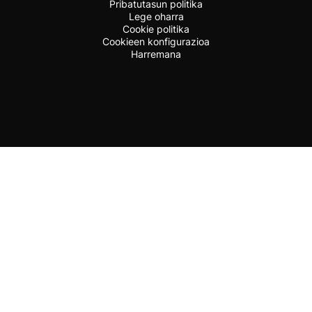
Pribatutasun politika
Lege oharra
Cookie politika
Cookieen konfigurazioa
Harremana