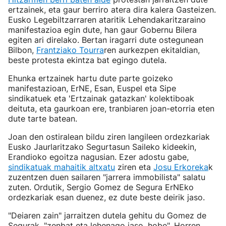
ertzainek, eta gaur berriro atera dira kalera Gasteizen.
Eusko Legebiltzarraren ataritik Lehendakaritzaraino
manifestazioa egin dute, han gaur Gobernu Bilera
egiten ari direlako. Bertan iragarri dute ostegunean
Bilbon,
Frantziako Tourra
ren aurkezpen ekitaldian,
beste protesta ekintza bat egingo dutela.
Ehunka ertzainek hartu dute parte goizeko
manifestazioan, ErNE, Esan, Euspel eta Sipe
sindikatuek eta 'Ertzainak gatazkan' kolektiboak
deituta, eta gaurkoan ere, tranbiaren joan-etorria eten
dute tarte batean.
Joan den ostiralean bildu ziren langileen ordezkariak
Eusko Jaurlaritzako Segurtasun Saileko kideekin,
Erandioko egoitza nagusian. Ezer adostu gabe,
sindikatuak mahaitik altxatu
ziren eta
Josu Erkoreka
k
zuzentzen duen sailaren "jarrera immobilista" salatu
zuten. Ordutik, Sergio Gomez de Segura ErNEko
ordezkariak esan duenez, ez dute beste deirik jaso.
"Deiaren zain" jarraitzen dutela gehitu du Gomez de
Segurak, "zenbat eta lehenago jaso, hobe". Horren