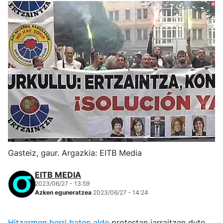
Gasteiz, gaur. Argazkia: EITB Media
EITB MEDIA
2023/06/27 - 13:59
Azken eguneratzea
2023/06/27 - 14:24
Hitzarmen berri baten alde
protestan jarraitzen dute