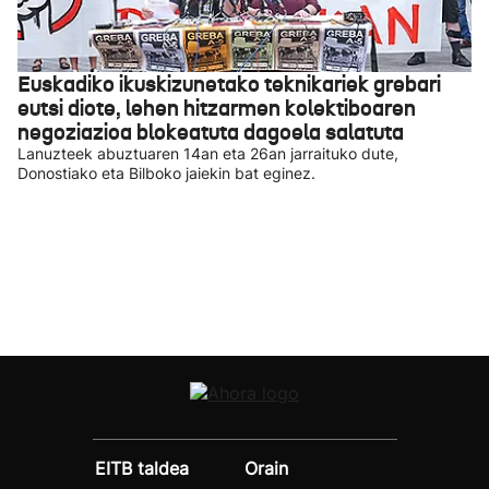
Euskadiko ikuskizunetako teknikariek grebari
eutsi diote, lehen hitzarmen kolektiboaren
negoziazioa blokeatuta dagoela salatuta
Lanuzteek abuztuaren 14an eta 26an jarraituko dute,
Donostiako eta Bilboko jaiekin bat eginez.
EITB taldea
Orain