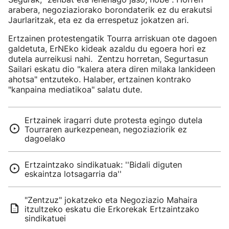
arabera, negoziaziorako borondaterik ez du erakutsi
Jaurlaritzak, eta ez da errespetuz jokatzen ari.
Ertzainen protestengatik Tourra arriskuan ote dagoen
galdetuta, ErNEko kideak azaldu du egoera hori ez
dutela aurreikusi nahi. Zentzu horretan, Segurtasun
Sailari eskatu dio "kalera atera diren milaka lankideen
ahotsa" entzuteko. Halaber, ertzainen kontrako
"kanpaina mediatikoa" salatu dute.
Ertzainek iragarri dute protesta egingo dutela
Tourraren aurkezpenean, negoziaziorik ez
dagoelako
Ertzaintzako sindikatuak: ''Bidali diguten
eskaintza lotsagarria da''
"Zentzuz" jokatzeko eta Negoziazio Mahaira
itzultzeko eskatu die Erkorekak Ertzaintzako
sindikatuei