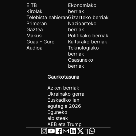
EITB
Ekonomiako
Kirolak
berriak
Telebista nahieran
Gizarteko berriak
Primeran
Nazioarteko
Gaztea
berriak
Makusi
Politikako berriak
Guau - Gure
Kulturako berriak
Audioa
Teknologiako
berriak
Osasuneko
berriak
Gaurkotasuna
Azken berriak
Ukrainako gerra
Euskadiko lan
egutegia 2026
Eguneko
albisteak
AEB eta Trump