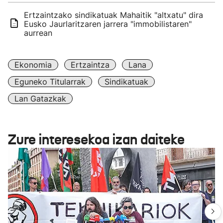
Ertzaintzako sindikatuak Mahaitik "altxatu" dira
Eusko Jaurlaritzaren jarrera "immobilistaren"
aurrean
Ekonomia
Ertzaintza
Lana
Eguneko Titularrak
Sindikatuak
Lan Gatazkak
Zure interesekoa izan daiteke