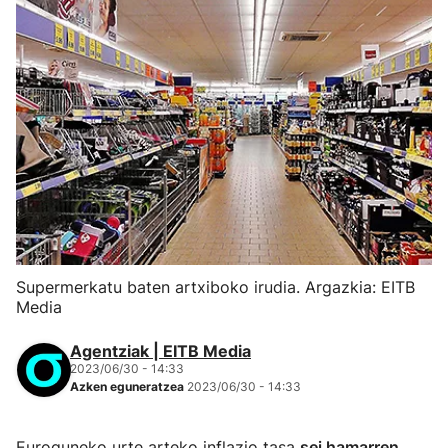
Supermerkatu baten artxiboko irudia. Argazkia: EITB
Media
Agentziak | EITB Media
2023/06/30 - 14:33
Azken eguneratzea
2023/06/30 - 14:33
Euroguneko urte arteko inflazio tasa
sei hamarren