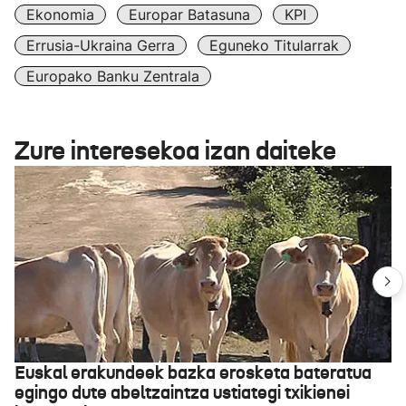
Ekonomia
Europar Batasuna
KPI
Errusia-Ukraina Gerra
Eguneko Titularrak
Europako Banku Zentrala
Zure interesekoa izan daiteke
Euskal erakundeek bazka erosketa bateratua
egingo dute abeltzaintza ustiategi txikienei