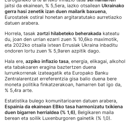
jaitsi da ekainean, % 5,5era, iazko otsailean
Ukrainako
gerra hasi zenetik izan duen mailarik baxuena
,
Eurostatek ostiral honetan argitaratutako aurretiazko
datuen arabera.
Horrela, tasak
zortzi hilabeteko beherakada
kateatu
du, joan den urrian ezarri zuen % 10,6ko maximotik,
eta 2022ko otsaila ixtean Errusiak Ukraina inbaditu
ondoren lortu zuen % 5,9aren azpitik dago.
Hala ere,
azpiko inflazio tasa
, energia, elikagai, alkohol
eta tabakoaren eragina baztertzen duena
lurrunkorrenak izateagatik eta Europako Banku
Zentralarentzat erreferentzia gisa balio duena bere
moneta politika finkatzerakoan, hamarren bat igo da,
% 5,4ra arte.
Estatistika bulego komunitarioaren datuen arabera,
Espainia da ekainean EBko tasa harmonizatu txikiena
duen bigarren herrialdea (% 1,6)
, Belgikaren maila
berean eta soilik Luxenburgoren gainetik (% 1,0).