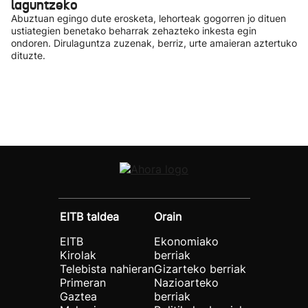
laguntzeko
Abuztuan egingo dute erosketa, lehorteak gogorren jo dituen
ustiategien benetako beharrak zehazteko inkesta egin
ondoren. Dirulaguntza zuzenak, berriz, urte amaieran aztertuko
dituzte.
EITB taldea
Orain
EITB
Ekonomiako
Kirolak
berriak
Telebista nahieran
Gizarteko berriak
Primeran
Nazioarteko
Gaztea
berriak