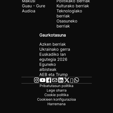
Makusi
Politikako berriak
Guau - Gure
Kulturako berriak
Audioa
Teknologiako
berriak
Osasuneko
berriak
Gaurkotasuna
Azken berriak
Ukrainako gerra
Euskadiko lan
egutegia 2026
Eguneko
albisteak
AEB eta Trump
Pribatutasun politika
Lege oharra
Cookie politika
Cookieen konfigurazioa
Harremana