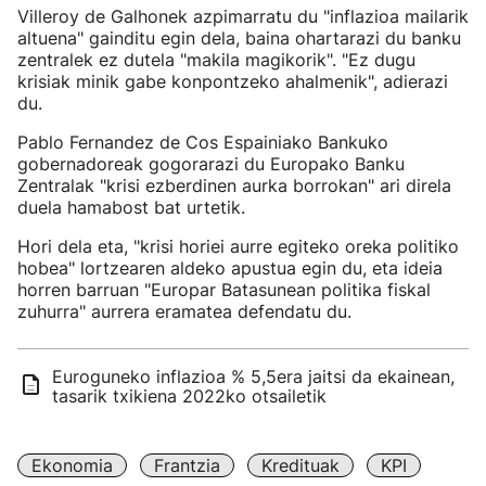
Villeroy de Galhonek azpimarratu du "inflazioa mailarik
altuena" gainditu egin dela, baina ohartarazi du banku
zentralek ez dutela "makila magikorik". "Ez dugu
krisiak minik gabe konpontzeko ahalmenik", adierazi
du.
Pablo Fernandez de Cos Espainiako Bankuko
gobernadoreak gogorarazi du Europako Banku
Zentralak "krisi ezberdinen aurka borrokan" ari direla
duela hamabost bat urtetik.
Hori dela eta, "krisi horiei aurre egiteko oreka politiko
hobea" lortzearen aldeko apustua egin du, eta ideia
horren barruan "Europar Batasunean politika fiskal
zuhurra" aurrera eramatea defendatu du.
Euroguneko inflazioa % 5,5era jaitsi da ekainean,
tasarik txikiena 2022ko otsailetik
Ekonomia
Frantzia
Kredituak
KPI