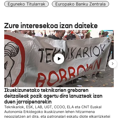
Eguneko Titularrak
Europako Banku Zentrala
Zure interesekoa izan daiteke
Ikuskizunetako teknikarien grebaren
deitzaileak pozik agertu dira lanuzteak izan
duen jarraipenarekin
Teknikariok, ESK, LAB, UGT, CCOO, ELA eta CNT Euskal
Autonomia Erkidegoko ikuskizunen lehen hitzarmena
negoziatzen ari dira, eta patronalari eskatu diote elkarrizketei