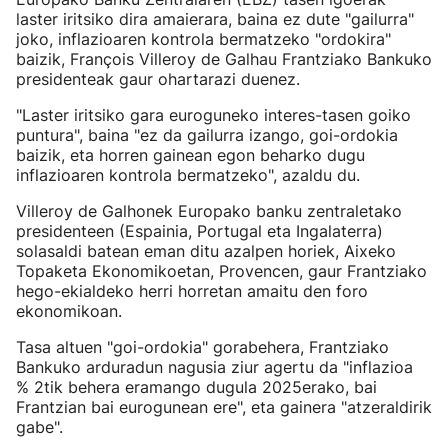
laster iritsiko dira amaierara, baina ez dute "gailurra"
joko, inflazioaren kontrola bermatzeko "ordokira"
baizik, François Villeroy de Galhau Frantziako Bankuko
presidenteak gaur ohartarazi duenez.
"Laster iritsiko gara euroguneko interes-tasen goiko
puntura", baina "ez da gailurra izango, goi-ordokia
baizik, eta horren gainean egon beharko dugu
inflazioaren kontrola bermatzeko", azaldu du.
Villeroy de Galhonek Europako banku zentraletako
presidenteen (Espainia, Portugal eta Ingalaterra)
solasaldi batean eman ditu azalpen horiek, Aixeko
Topaketa Ekonomikoetan, Provencen, gaur Frantziako
hego-ekialdeko herri horretan amaitu den foro
ekonomikoan.
Tasa altuen "goi-ordokia" gorabehera, Frantziako
Bankuko arduradun nagusia ziur agertu da "inflazioa
% 2tik behera eramango dugula 2025erako, bai
Frantzian bai eurogunean ere", eta gainera "atzeraldirik
gabe".