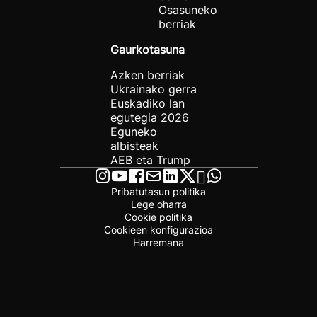
Osasuneko
berriak
Gaurkotasuna
Azken berriak
Ukrainako gerra
Euskadiko lan
egutegia 2026
Eguneko
albisteak
AEB eta Trump
Pribatutasun politika
Lege oharra
Cookie politika
Cookieen konfigurazioa
Harremana