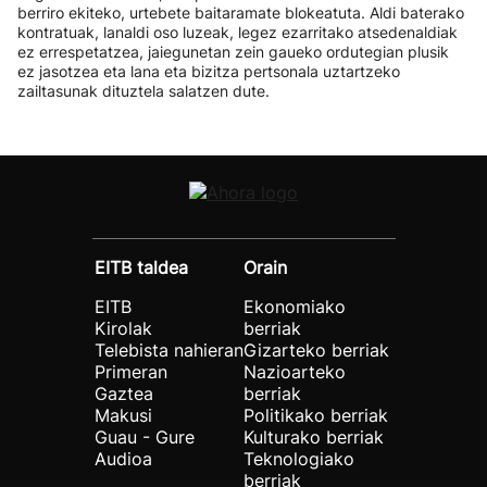
berriro ekiteko, urtebete baitaramate blokeatuta. Aldi baterako
kontratuak, lanaldi oso luzeak, legez ezarritako atsedenaldiak
ez errespetatzea, jaiegunetan zein gaueko ordutegian plusik
ez jasotzea eta lana eta bizitza pertsonala uztartzeko
zailtasunak dituztela salatzen dute.
EITB taldea
Orain
EITB
Ekonomiako
Kirolak
berriak
Telebista nahieran
Gizarteko berriak
Primeran
Nazioarteko
Gaztea
berriak
Makusi
Politikako berriak
Guau - Gure
Kulturako berriak
Audioa
Teknologiako
berriak